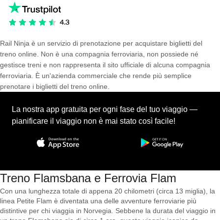
Rail Ninja è un servizio di prenotazione per acquistare biglietti del
treno online. Non è una compagnia ferroviaria, non possiede né
gestisce treni e non rappresenta il sito ufficiale di alcuna compagnia
ferroviaria. È un'azienda commerciale che rende più semplice
prenotare i biglietti del treno online.
La nostra app gratuita per ogni fase del tuo viaggio —
pianificare il viaggio non è mai stato così facile!
Treno Flamsbana e Ferrovia Flam
Con una lunghezza totale di appena 20 chilometri (circa 13 miglia), la
linea Petite Flam è diventata una delle avventure ferroviarie più
distintive per chi viaggia in Norvegia. Sebbene la durata del viaggio in