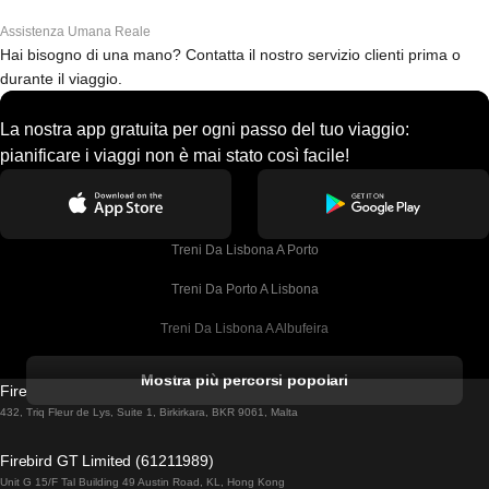
Assistenza Umana Reale
Hai bisogno di una mano? Contatta il nostro servizio clienti prima o
durante il viaggio.
La nostra app gratuita per ogni passo del tuo viaggio:
pianificare i viaggi non è mai stato così facile!
Treni Da Lisbona A Porto
Treni Da Porto A Lisbona
Treni Da Lisbona A Albufeira
Treni Da Albufeira A Lisbona
Mostra più percorsi popolari
Firebird GT Limited (OC 1451)
Treni Da Lisbona A Lagos
432, Triq Fleur de Lys, Suite 1, Birkirkara, BKR 9061, Malta
Treni Da Lagos A Lisbona
Firebird GT Limited (61211989)
Unit G 15/F Tal Building 49 Austin Road, KL, Hong Kong
Treni Da Lisbona A Madrid