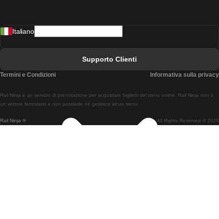
Treni Da Madrid A Lisbona
Italiano
Treni Da Lisbona A Faro
Treni Da Faro A Lisbona
Supporto Clienti
Treni Da Lisbona A Coimbra
Termini e Condizioni
Informativa sulla privacy
Treni Da Coimbra A Lisbona
Rail Ninja è un servizio di prenotazione per acquistare biglietti del treno online. Rail Ninja non è
Treni Da Lisbon A Braga
un vettore ferroviario e non possiede né gestisce alcun treno.
Rail Ninja ®
All Rights Reserved © 2026
Treni Da Braga A Lisbona
Treni Da Porto A Coimbra
Treni Da Coimbra A Porto
Treni Da Barcellona A Madrid
Treni Da Madrid A Barcellona
Treni Da Barcellona A Valencia