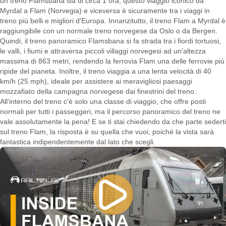
un treno Flamsbana sia di circa 1 ora, questo viaggio iconico da
Myrdal a Flam (Norvegia) e viceversa è sicuramente tra i viaggi in
treno più belli e migliori d'Europa. Innanzitutto, il treno Flam a Myrdal è
raggiungibile con un normale treno norvegese da Oslo o da Bergen.
Quindi, il treno panoramico Flamsbana si fa strada tra i fiordi tortuosi,
le valli, i fiumi e attraversa piccoli villaggi norvegesi ad un'altezza
massima di 863 metri, rendendo la ferrovia Flam una delle ferrovie più
ripide del pianeta. Inoltre, il treno viaggia a una lenta velocità di 40
km/h (25 mph), ideale per assistere ai meravigliosi paesaggi
mozzafiato della campagna norvegese dai finestrini del treno.
All'interno del treno c'è solo una classe di viaggio, che offre posti
normali per tutti i passeggeri, ma il percorso panoramico del treno ne
vale assolutamente la pena! E se ti stai chiedendo da che parte sederti
sul treno Flam, la risposta è su quella che vuoi, poiché la vista sarà
fantastica indipendentemente dal lato che scegli.