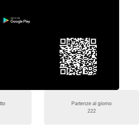
tto
Partenze al giorno
222