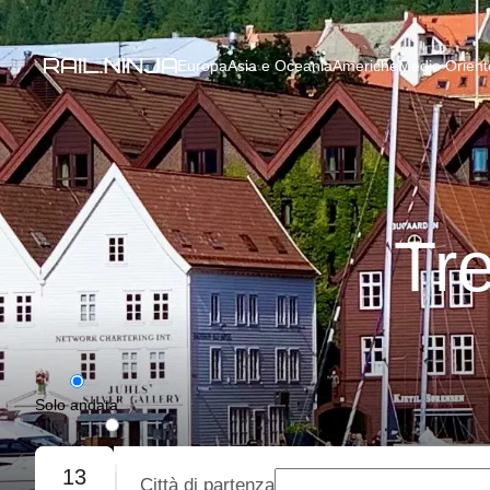
Europa
Asia e Oceania
Americhe
Medio Oriente
Tr
Solo andata
Andata e ritorno
13
Città di partenza