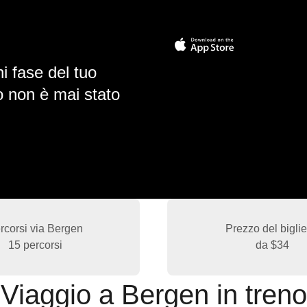
i fase del tuo
io non è mai stato
rcorsi via Bergen
Prezzo del biglie
15 percorsi
da
$34
Viaggio a Bergen in treno