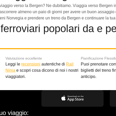
il viaggio verso la Bergen? Ne dubitiamo. Viaggia verso Bergen i
trascorrere almeno un paio di giorni per avere un buon assaggio d
i treni Norvegia e prendere un treno da Bergen e continuare la t
 ferroviari popolari da e p
Valutazione eccellente
Pianificazione Flessib
Leggi le
recensioni
autentiche di
Rail
Puoi prenotare co
i
Ninja
e scopri cosa dicono di noi i nostri
biglietti del treno f
viaggiatori.
anticipo.
uo viaggio: