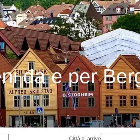
 e Africa
Informazioni
eni da e per Ber
Città di arrivo