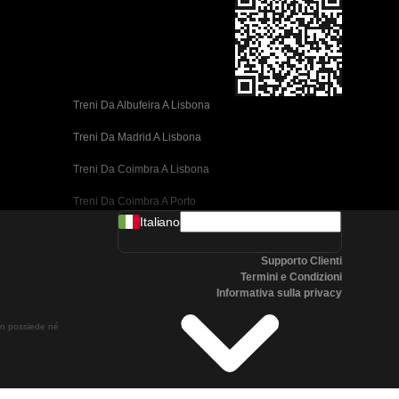
Treni Da Albufeira A Lisbona
Treni Da Madrid A Lisbona
Treni Da Coimbra A Lisbona
Treni Da Coimbra A Porto
Italiano
Treni Da Valencia A Barcellona
Supporto Clienti
Treni Da Siviglia A Barcellona
Termini e Condizioni
Informativa sulla privacy
Treni Da Malaga A Barcellona
non possiede né
Treni Da Malaga A Madrid
Treni Da Cordoba A Madrid
Treni Da San Sebastian A Madrid