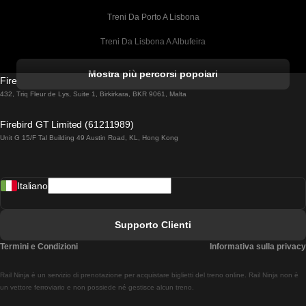
Treni Da Porto A Lisbona
Treni Da Lisbona A Albufeira
Treni Da Albufeira A Lisbona
Mostra più percorsi popolari
Firebird GT Limited (OC 1451)
Treni Da Lisbona A Lagos
432, Triq Fleur de Lys, Suite 1, Birkirkara, BKR 9061, Malta
Treni Da Lagos A Lisbona
Firebird GT Limited (61211989)
Unit G 15/F Tal Building 49 Austin Road, KL, Hong Kong
Treni Da Lisbona A Madrid
Treni Da Madrid A Lisbona
Italiano
Treni Da Lisbona A Faro
Treni Da Faro A Lisbona
Supporto Clienti
Treni Da Lisbona A Coimbra
Termini e Condizioni
Informativa sulla privacy
Treni Da Coimbra A Lisbona
Rail Ninja è un servizio di prenotazione per acquistare biglietti del treno online. Rail Ninja non è
Treni Da Lisbon A Braga
un vettore ferroviario e non possiede né gestisce alcun treno.