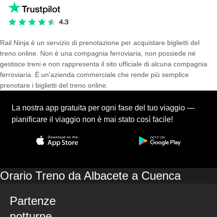
Rail Ninja è un servizio di prenotazione per acquistare biglietti del
treno online. Non è una compagnia ferroviaria, non possiede né
gestisce treni e non rappresenta il sito ufficiale di alcuna compagnia
ferroviaria. È un'azienda commerciale che rende più semplice
prenotare i biglietti del treno online.
La nostra app gratuita per ogni fase del tuo viaggio —
pianificare il viaggio non è mai stato così facile!
Orario Treno da Albacete a Cuenca
Partenze
notturne