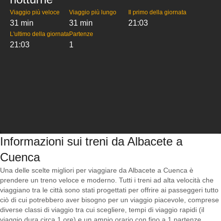
Viaggio più veloce
Viaggio più lungo
Il primo della giornata
31 min
31 min
21:03
L'ultimo della giornata
Partenze
21:03
1
Informazioni sui treni da Albacete a
Cuenca
Una delle scelte migliori per viaggiare da Albacete a Cuenca è
prendere un treno veloce e moderno. Tutti i treni ad alta velocità che
viaggiano tra le città sono stati progettati per offrire ai passeggeri tutto
ciò di cui potrebbero aver bisogno per un viaggio piacevole, comprese
diverse classi di viaggio tra cui scegliere, tempi di viaggio rapidi (il
viaggio dura circa 1 ore) e un ampio orario con fino a 1 partenze