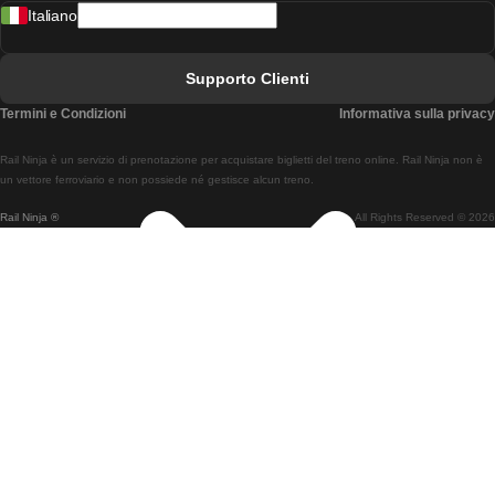
Italiano
Treni Da Lisbona A Faro
Treni Da Faro A Lisbona
Supporto Clienti
Treni Da Lisbona A Coimbra
Termini e Condizioni
Informativa sulla privacy
Treni Da Coimbra A Lisbona
Rail Ninja è un servizio di prenotazione per acquistare biglietti del treno online. Rail Ninja non è
Treni Da Lisbon A Braga
un vettore ferroviario e non possiede né gestisce alcun treno.
Rail Ninja ®
All Rights Reserved © 2026
Treni Da Braga A Lisbona
Treni Da Porto A Coimbra
Treni Da Coimbra A Porto
Treni Da Barcellona A Madrid
Treni Da Madrid A Barcellona
Treni Da Barcellona A Valencia
Treni Da Valencia A Barcellona