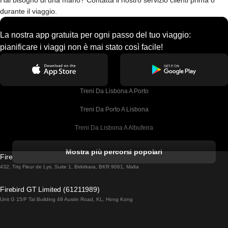
Hai bisogno di una mano? Contatta il nostro servizio clienti prima o
durante il viaggio.
La nostra app gratuita per ogni passo del tuo viaggio:
pianificare i viaggi non è mai stato così facile!
Treni Da Lisbona A Porto
Treni Da Porto A Lisbona
Treni Da Lisbona A Albufeira
Treni Da Albufeira A Lisbona
Mostra più percorsi popolari
Firebird GT Limited (OC 1451)
Treni Da Lisbona A Lagos
432, Triq Fleur de Lys, Suite 1, Birkirkara, BKR 9061, Malta
Treni Da Lagos A Lisbona
Firebird GT Limited (61211989)
Unit G 15/F Tal Building 49 Austin Road, KL, Hong Kong
Treni Da Lisbona A Madrid
Treni Da Madrid A Lisbona