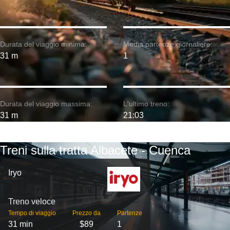
Durata del viaggio minima:
Media partenze giornaliere:
31 m
1
Durata del viaggio massima:
L'ultimo treno:
31 m
21:03
Treni sulla tratta Albacete - Cuenca
Iryo
Treno veloce
Tempo di viaggio
Prezzo da
Partenze
31 min
$89
1