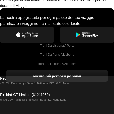
Hai bisogno di una mano? Contatta il nostro servizio clienti prima o
durante il viaggio.
La nostra app gratuita per ogni passo del tuo viaggio:
pianificare i viaggi non è mai stato così facile!
Treni Da Lisbona A Porto
Treni Da Porto A Lisbona
Treni Da Lisbona A Albufeira
Treni Da Albufeira A Lisbona
Mostra più percorsi popolari
Firebird GT Limited (OC 1451)
Treni Da Lisbona A Lagos
432, Triq Fleur de Lys, Suite 1, Birkirkara, BKR 9061, Malta
Treni Da Lagos A Lisbona
Firebird GT Limited (61211989)
Unit G 15/F Tal Building 49 Austin Road, KL, Hong Kong
Treni Da Lisbona A Madrid
Treni Da Madrid A Lisbona