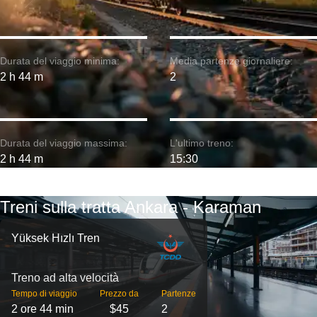
Durata del viaggio minima:
Media partenze giornaliere:
2 h 44 m
2
Durata del viaggio massima:
L'ultimo treno:
2 h 44 m
15:30
Treni sulla tratta Ankara - Karaman
Yüksek Hızlı Tren
Treno ad alta velocità
Tempo di viaggio
Prezzo da
Partenze
2 ore 44 min
$45
2