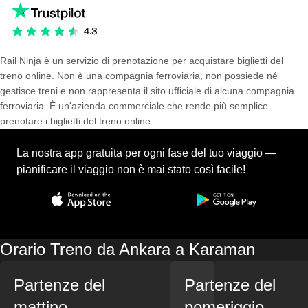
Rail Ninja è un servizio di prenotazione per acquistare biglietti del
treno online. Non è una compagnia ferroviaria, non possiede né
gestisce treni e non rappresenta il sito ufficiale di alcuna compagnia
ferroviaria. È un'azienda commerciale che rende più semplice
prenotare i biglietti del treno online.
La nostra app gratuita per ogni fase del tuo viaggio —
pianificare il viaggio non è mai stato così facile!
Orario Treno da Ankara a Karaman
Partenze del
Partenze del
mattino
pomeriggio