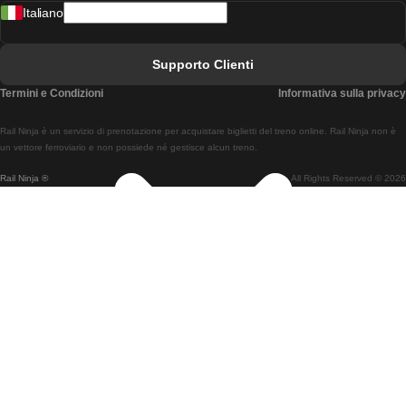
Italiano
Treni Da Lisbona A Faro
Treni Da Faro A Lisbona
Supporto Clienti
Treni Da Lisbona A Coimbra
Termini e Condizioni
Informativa sulla privacy
Treni Da Coimbra A Lisbona
Rail Ninja è un servizio di prenotazione per acquistare biglietti del treno online. Rail Ninja non è
Treni Da Lisbon A Braga
un vettore ferroviario e non possiede né gestisce alcun treno.
Rail Ninja ®
All Rights Reserved © 2026
Treni Da Braga A Lisbona
Treni Da Porto A Coimbra
Treni Da Coimbra A Porto
Treni Da Barcellona A Madrid
Treni Da Madrid A Barcellona
Treni Da Barcellona A Valencia
Treni Da Valencia A Barcellona