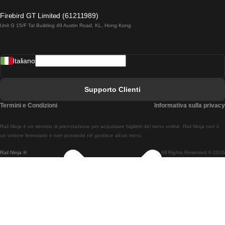
Treni Da Lagos A Lisbona
Firebird GT Limited (61211989)
Unit G 15/F Tal Building 49 Austin Road, KL, Hong Kong
Treni Da Lisbona A Madrid
Treni Da Madrid A Lisbona
Italiano
Treni Da Lisbona A Faro
Treni Da Faro A Lisbona
Supporto Clienti
Treni Da Lisbona A Coimbra
Termini e Condizioni
Informativa sulla privacy
Treni Da Coimbra A Lisbona
Rail Ninja è un servizio di prenotazione per acquistare biglietti del treno online. Rail Ninja non è
Treni Da Lisbon A Braga
un vettore ferroviario e non possiede né gestisce alcun treno.
Rail Ninja ®
All Rights Reserved © 2026
Treni Da Braga A Lisbona
Treni Da Porto A Coimbra
Treni Da Coimbra A Porto
Treni Da Barcellona A Madrid