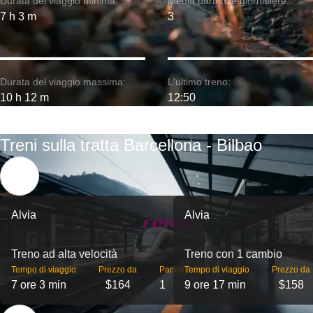
Durata del viaggio minima:
Media partenze giornaliere:
7 h 3 m
3
Durata del viaggio massima:
L'ultimo treno:
10 h 12 m
12:50
Treni sulla tratta Barcellona - Bilbao
Alvia
Alvia
Treno ad alta velocità
Treno con 1 cambio
Tempo di viaggio
Prezzo da
Partenze
Tempo di viaggio
Prezzo da
7 ore 3 min
$164
1
9 ore 17 min
$158