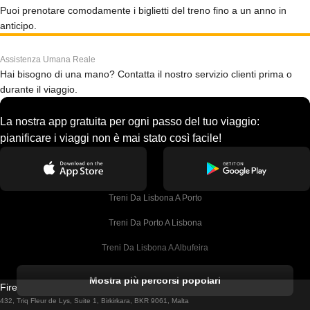
Puoi prenotare comodamente i biglietti del treno fino a un anno in
anticipo.
Assistenza Umana Reale
Hai bisogno di una mano? Contatta il nostro servizio clienti prima o
durante il viaggio.
La nostra app gratuita per ogni passo del tuo viaggio:
pianificare i viaggi non è mai stato così facile!
Treni Da Lisbona A Porto
Treni Da Porto A Lisbona
Treni Da Lisbona A Albufeira
Treni Da Albufeira A Lisbona
Mostra più percorsi popolari
Firebird GT Limited (OC 1451)
Treni Da Lisbona A Lagos
432, Triq Fleur de Lys, Suite 1, Birkirkara, BKR 9061, Malta