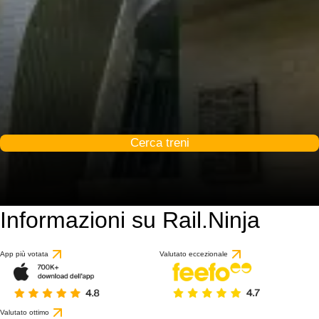
Cerca treni
Informazioni su Rail.Ninja
App più votata
Valutato eccezionale
Valutato ottimo