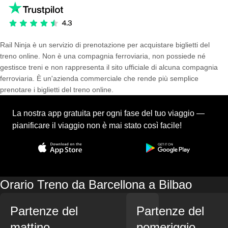
Rail Ninja è un servizio di prenotazione per acquistare biglietti del
treno online. Non è una compagnia ferroviaria, non possiede né
gestisce treni e non rappresenta il sito ufficiale di alcuna compagnia
ferroviaria. È un'azienda commerciale che rende più semplice
prenotare i biglietti del treno online.
La nostra app gratuita per ogni fase del tuo viaggio —
pianificare il viaggio non è mai stato così facile!
Orario Treno da Barcellona a Bilbao
Partenze del
Partenze del
mattino
pomeriggio