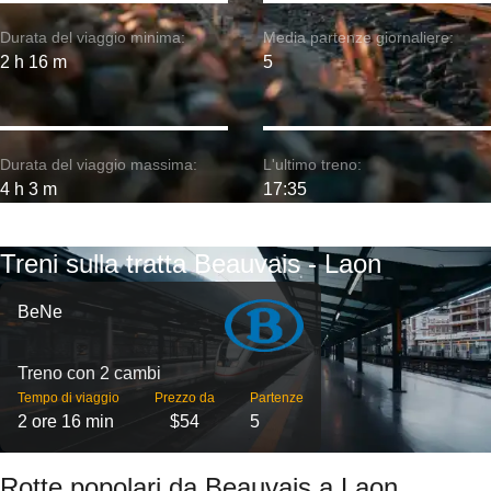
Durata del viaggio minima:
Media partenze giornaliere:
2 h 16 m
5
Durata del viaggio massima:
L'ultimo treno:
4 h 3 m
17:35
Treni sulla tratta Beauvais - Laon
BeNe
Treno con 2 cambi
Tempo di viaggio
Prezzo da
Partenze
2 ore 16 min
$54
5
Rotte popolari da Beauvais a Laon