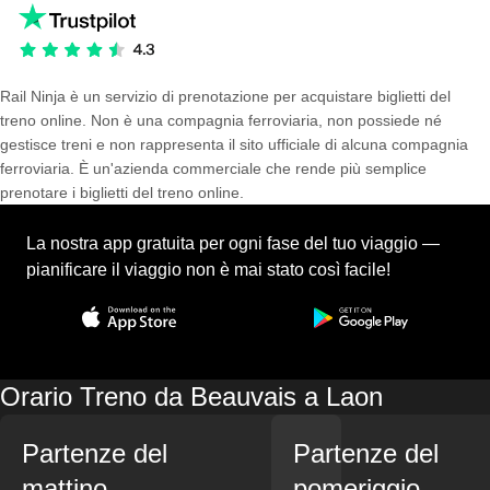
Rail Ninja è un servizio di prenotazione per acquistare biglietti del
treno online. Non è una compagnia ferroviaria, non possiede né
gestisce treni e non rappresenta il sito ufficiale di alcuna compagnia
ferroviaria. È un'azienda commerciale che rende più semplice
prenotare i biglietti del treno online.
La nostra app gratuita per ogni fase del tuo viaggio —
pianificare il viaggio non è mai stato così facile!
Orario Treno da Beauvais a Laon
Partenze del
Partenze del
mattino
pomeriggio