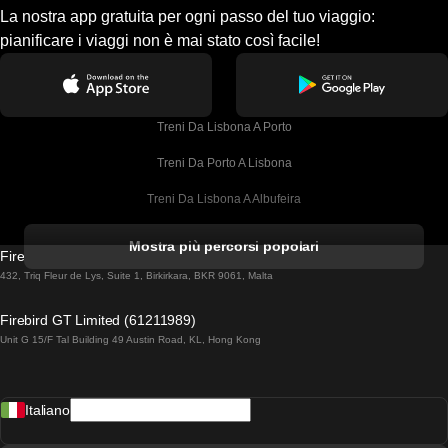
La nostra app gratuita per ogni passo del tuo viaggio:
pianificare i viaggi non è mai stato così facile!
Treni Da Lisbona A Porto
Treni Da Porto A Lisbona
Treni Da Lisbona A Albufeira
Treni Da Albufeira A Lisbona
Mostra più percorsi popolari
Firebird GT Limited (OC 1451)
Treni Da Lisbona A Lagos
432, Triq Fleur de Lys, Suite 1, Birkirkara, BKR 9061, Malta
Treni Da Lagos A Lisbona
Firebird GT Limited (61211989)
Unit G 15/F Tal Building 49 Austin Road, KL, Hong Kong
Treni Da Lisbona A Madrid
Treni Da Madrid A Lisbona
Italiano
Treni Da Lisbona A Faro