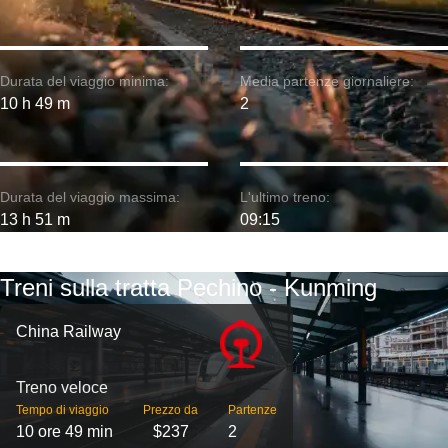
Durata del viaggio minima:
Media partenze giornaliere:
10 h 49 m
2
Durata del viaggio massima:
L'ultimo treno:
13 h 51 m
09:15
Treni sulla tratta Pechino - Kunming
China Railway
Treno veloce
Tempo di viaggio
Prezzo da
Partenze
10 ore 49 min
$237
2