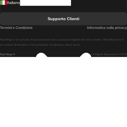
Italiano
Treni Da Lisbona A Faro
Treni Da Faro A Lisbona
Supporto Clienti
Treni Da Lisbona A Coimbra
Termini e Condizioni
Informativa sulla privacy
Treni Da Coimbra A Lisbona
Rail Ninja è un servizio di prenotazione per acquistare biglietti del treno online. Rail Ninja non è
Treni Da Lisbon A Braga
un vettore ferroviario e non possiede né gestisce alcun treno.
Rail Ninja ®
All Rights Reserved © 2026
Treni Da Braga A Lisbona
Treni Da Porto A Coimbra
Treni Da Coimbra A Porto
Treni Da Barcellona A Madrid
Treni Da Madrid A Barcellona
Treni Da Barcellona A Valencia
Treni Da Valencia A Barcellona
Treni Da Barcellona A Parigi