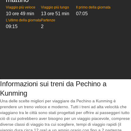
Viaggio più veloce
Viaggio più lungo
Il primo della giornata
10 ore 49 min
13 ore 51 min
07:05
L'ultimo della giornata
Partenze
09:15
2
Informazioni sui treni da Pechino a
Kunming
Una delle scelte migliori per viaggiare da Pechino a Kunming è
prendere un treno veloce e moderno. Tutti i treni ad alta velocità che
viaggiano tra le città sono stati progettati per offrire ai passeggeri tutto
ciò di cui potrebbero aver bisogno per un viaggio piacevole, comprese
diverse classi di viaggio tra cui scegliere, tempi di viaggio rapidi (il
viaggio dura circa 12 ore) e un ampio orario con fino a 2 partenze