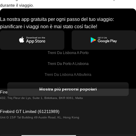
durante il viaggio.
La nostra app gratuita per ogni passo del tuo viaggio:
pianificare i viaggi non è mai stato così facile!
Treni Da Lisbona A Porto
Treni Da Porto A Lisbona
Treni Da Lisbona A Albufeira
Treni Da Albufeira A Lisbona
Mostra più percorsi popolari
Firebird GT Limited (OC 1451)
Treni Da Lisbona A Lagos
432, Triq Fleur de Lys, Suite 1, Birkirkara, BKR 9061, Malta
Treni Da Lagos A Lisbona
Firebird GT Limited (61211989)
Unit G 15/F Tal Building 49 Austin Road, KL, Hong Kong
Treni Da Lisbona A Madrid
Treni Da Madrid A Lisbona