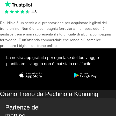
Rail Ninja è un servizio di prenotazione per acquistare biglietti del
treno online. Non è una compagnia ferroviaria, non possiede né
gestisce treni e non rappresenta il sito ufficiale di alcuna compagnia
ferroviaria. È un'azienda commerciale che rende più semplice
prenotare i biglietti del treno online.
La nostra app gratuita per ogni fase del tuo viaggio —
pianificare il viaggio non è mai stato così facile!
Orario Treno da Pechino a Kunming
Partenze del
mattino