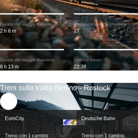
Durata del viaggio minima:
Media partenze giornaliere:
2 h 6 m
27
Durata del viaggio massima:
L'ultimo treno:
8 h 13 m
22:38
Treni sulla tratta Berlino - Rostock
EuroCity
Deutsche Bahn
Treno con 1 cambio
Treno con 1 cambio