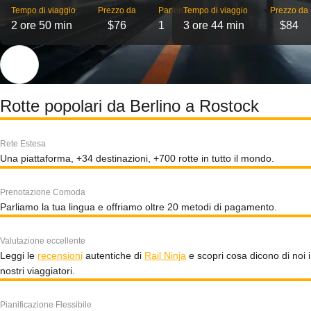
Tempo di viaggio
Prezzo da
Partenze
Tempo di viaggio
Prezzo da
2 ore 50 min
$76
1
3 ore 44 min
$84
Rotte popolari da Berlino a Rostock
Rete Estesa
Una piattaforma, +34 destinazioni, +700 rotte in tutto il mondo.
Prenotazione Comoda
Parliamo la tua lingua e offriamo oltre 20 metodi di pagamento.
Valutazione eccellente
Leggi le
recensioni
autentiche di
Rail Ninja
e scopri cosa dicono di noi i
nostri viaggiatori.
Pianificazione Flessibile