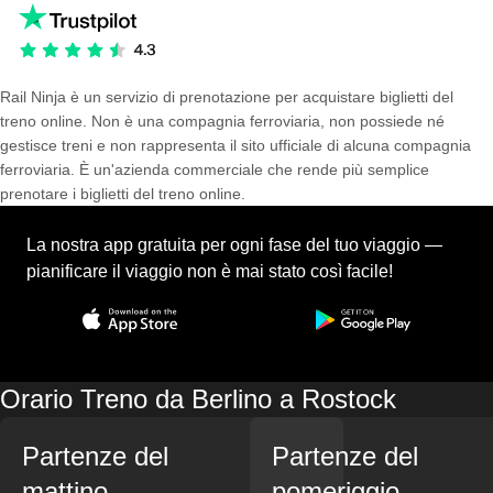
Rail Ninja è un servizio di prenotazione per acquistare biglietti del
treno online. Non è una compagnia ferroviaria, non possiede né
gestisce treni e non rappresenta il sito ufficiale di alcuna compagnia
ferroviaria. È un'azienda commerciale che rende più semplice
prenotare i biglietti del treno online.
La nostra app gratuita per ogni fase del tuo viaggio —
pianificare il viaggio non è mai stato così facile!
Orario Treno da Berlino a Rostock
Partenze del
Partenze del
mattino
pomeriggio