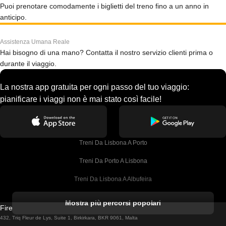
Puoi prenotare comodamente i biglietti del treno fino a un anno in
anticipo.
Assistenza Umana Reale
Hai bisogno di una mano? Contatta il nostro servizio clienti prima o
durante il viaggio.
La nostra app gratuita per ogni passo del tuo viaggio:
pianificare i viaggi non è mai stato così facile!
Treni Da Lisbona A Porto
Treni Da Porto A Lisbona
Treni Da Lisbona A Albufeira
Treni Da Albufeira A Lisbona
Mostra più percorsi popolari
Firebird GT Limited (OC 1451)
Treni Da Lisbona A Lagos
432, Triq Fleur de Lys, Suite 1, Birkirkara, BKR 9061, Malta