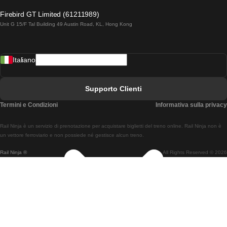
Treni Da Lagos A Lisbona
Firebird GT Limited (61211989)
Unit G 15/F Tal Building 49 Austin Road, KL, Hong Kong
Treni Da Lisbona A Madrid
Treni Da Madrid A Lisbona
Italiano
Treni Da Lisbona A Faro
Treni Da Faro A Lisbona
Supporto Clienti
Treni Da Lisbona A Coimbra
Termini e Condizioni
Informativa sulla privacy
Treni Da Coimbra A Lisbona
Rail Ninja è un servizio di prenotazione per acquistare biglietti del treno online. Rail Ninja non è
Treni Da Lisbon A Braga
un vettore ferroviario e non possiede né gestisce alcun treno.
Rail Ninja ®
All Rights Reserved © 2026
Treni Da Braga A Lisbona
Treni Da Porto A Coimbra
Treni Da Coimbra A Porto
Treni Da Barcellona A Madrid
Treni Da Madrid A Barcellona