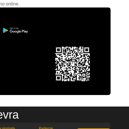
no online.
evra
la giornata
Partenze