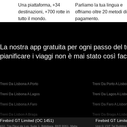
Una piattaforma, +34
Parliamo la tua lingua e
destinazioni, +700 rotte in
offriamo oltre 20 metodi d
tutto il mondo.
pagamento.
La nostra app gratuita per ogni passo del t
pianificare i viaggi non è mai stato così faci
Treni Da Lisbona A Porto
Treni Da Porto A Lisb
Treni Da Lisbona A Lagos
Treni Da Lagos A Lis
Treni Da Lisbona A Faro
Treni Da Faro A Lisbo
Treni Da Lisbon A Braga
Treni Da Braga A Lisb
Firebird GT Limited (OC 1451)
Firebird GT Limi
Treni Da Barcellona A Madrid
Treni Da Madrid A Bar
432, Triq Fleur de Lys, Suite 1, Birkirkara, BKR 9061, Malta
Unit G 15/F Tal Buildi