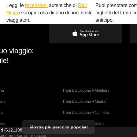
Leggi le
recensioni
autentiche di
Rail
Puoi prenotare co
i
Ninja
e scopri cosa dicono di noi i nostri
biglietti del treno f
viaggiatori.
anticipo.
uo viaggio:
le!
ona
Treni Da Lisbona A Albufeira
bona
Treni Da Lisbona A Madrid
na
Treni Da Lisbona A Coimbra
ona
Treni Da Porto A Coimbra
Mostra più percorsi popolari
ted (61211989)
cellona
Treni Da Barcellona A Valencia
ng 49 Austin Road, KL, Hong Kong