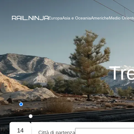
Europa
Asia e Oceania
Americhe
Medio Oriente
Tr
Solo andata
Andata e ritorno
14
Città di partenza