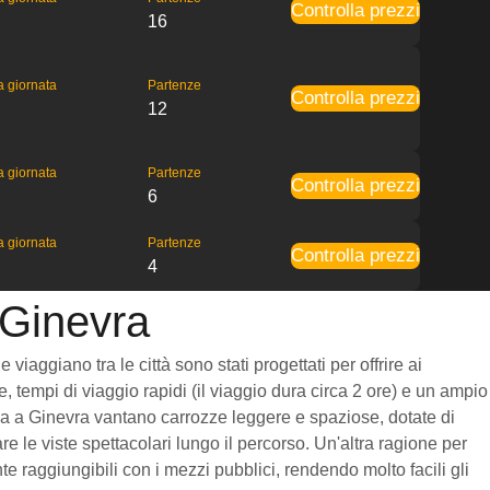
Controlla prezzi
16
la giornata
Partenze
Controlla prezzi
12
la giornata
Partenze
Controlla prezzi
6
la giornata
Partenze
Controlla prezzi
4
 Ginevra
iaggiano tra le città sono stati progettati per offrire ai
, tempi di viaggio rapidi (il viaggio dura circa 2 ore) e un ampio
Berna a Ginevra vantano carrozze leggere e spaziose, dotate di
 le viste spettacolari lungo il percorso. Un'altra ragione per
e raggiungibili con i mezzi pubblici, rendendo molto facili gli