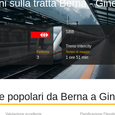
ni sulla tratta Berna - Gin
SBB
Treno intercity
Partenze
Tempo di viaggio
3
1 ore 51 min
e popolari da Berna a Gi
Valutazione eccellente
Pianificazione Flessib