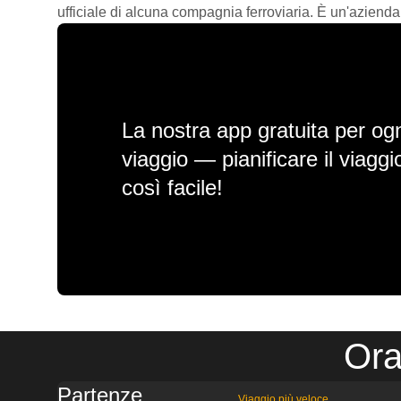
ufficiale di alcuna compagnia ferroviaria. È un'azienda
La nostra app gratuita per ogn
viaggio — pianificare il viagg
così facile!
Ora
Partenze
Viaggio più veloce