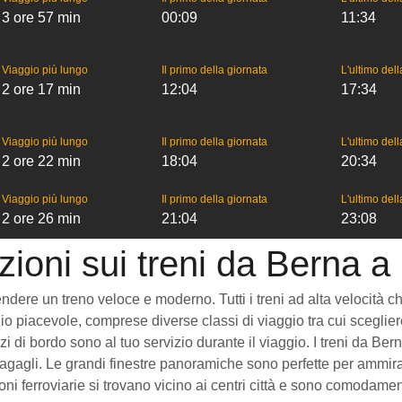
3 ore 57 min
00:09
11:34
Viaggio più lungo
Il primo della giornata
L'ultimo del
2 ore 17 min
12:04
17:34
Viaggio più lungo
Il primo della giornata
L'ultimo del
2 ore 22 min
18:04
20:34
Viaggio più lungo
Il primo della giornata
L'ultimo del
2 ore 26 min
21:04
23:08
zioni sui treni da Berna a
ere un treno veloce e moderno. Tutti i treni ad alta velocità che v
o piacevole, comprese diverse classi di viaggio tra cui scegliere
vizi di bordo sono al tuo servizio durante il viaggio. I treni da 
gagli. Le grandi finestre panoramiche sono perfette per ammirare
ni ferroviarie si trovano vicino ai centri città e sono comodament