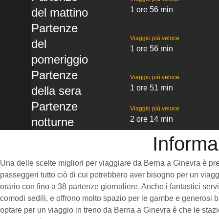
1 ore 56 min
del mattino
Partenze
Viaggio più veloce
del
1 ore 56 min
pomeriggio
Partenze
Viaggio più veloce
1 ore 51 min
della sera
Partenze
Viaggio più veloce
2 ore 14 min
notturne
Informa
Una delle scelte migliori per viaggiare da Berna a Ginevra è prend
passeggeri tutto ciò di cui potrebbero aver bisogno per un viaggi
orario con fino a 38 partenze giornaliere. Anche i fantastici ser
comodi sedili, e offrono molto spazio per le gambe e generosi ba
optare per un viaggio in treno da Berna a Ginevra è che le stazio