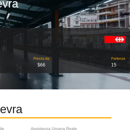
evra
Prezzo da
Partenze
$66
15
nevra
ile
Assistenza Umana Reale