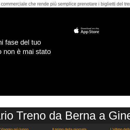
 commerciale che rende più semplice prenotare i biglietti del tre
i fase del tuo
io non è mai stato
rio Treno da Berna a Gin
Viaggio più lungo
Il primo della giornata
L'ultimo del