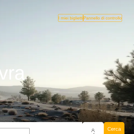
I miei biglietti
Pannello di controllo
vra
Cerca