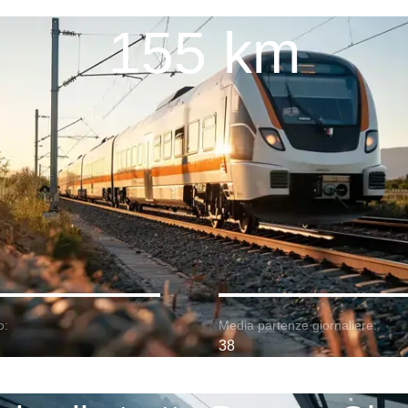
155 km
o:
Media partenze giornaliere:
38