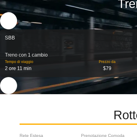
Tre
SBB
Treno con 1 cambio
Tempo di viaggio
Prezzo da
2 ore 11 min
$79
Rott
Rete Estesa
Prenotazione Comoda