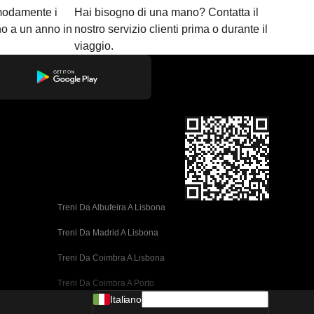
modamente i
Hai bisogno di una mano? Contatta il
ino a un anno in
nostro servizio clienti prima o durante il
viaggio.
Treni Da Albufeira A Lisbona
Treni Da Madrid A Lisbona
Treni Da Coimbra A Lisbona
Treni Da Coimbra A Porto
Italiano
Treni Da Valencia A Barcellona