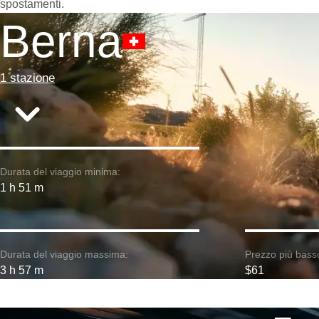
spostamenti.
Berna
1 stazione
Durata del viaggio minima:
1 h 51 m
Durata del viaggio massima:
Prezzo più bass
3 h 57 m
$61