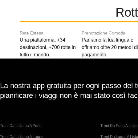
Rott
Rete Estesa
Prenotazione Comoda
Una piattaforma, +34
Parliamo la tua lingua e
destinazioni, +700 rotte in
offriamo oltre 20 metodi d
tutto il mondo.
pagamento.
La nostra app gratuita per ogni passo del t
pianificare i viaggi non è mai stato così faci
Treni Da Lisbona A Porto
Treni Da Porto A Lisb
Treni Da Lisbona A Lagos
Treni Da Lagos A Lis