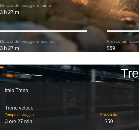
Durata del viaggio minima:
3 h 27 m
Durata del viaggio massima:
Prezzo più bass
3 h 27 m
$59
Tre
Italo Treno
Treno veloce
Tempo di viaggio
Prezzo da
3 ore 27 min
$59