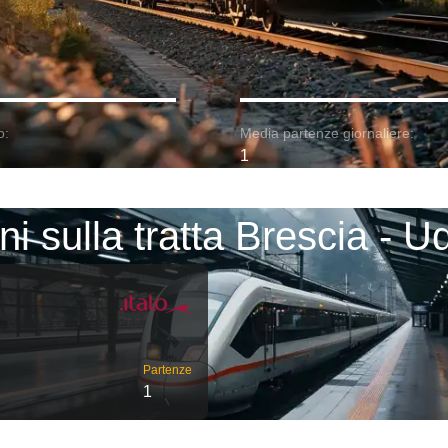
o:
Media partenze giornaliere:
1
ni sulla tratta Brescia - U
Partenze
1