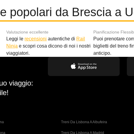
e popolari da Brescia a 
Valutazione eccellente
Pianificazione Flessib
Leggi le
recensioni
autentiche di
Rail
Puoi prenotare co
i
Ninja
e scopri cosa dicono di noi i nostri
biglietti del treno f
viaggiatori.
anticipo.
uo viaggio:
le!
ona
Treni Da Lisbona A Albufeira
bona
Treni Da Lisbona A Madrid