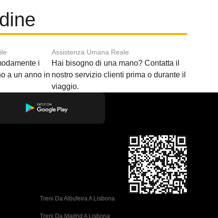
Udine
ile
Assistenza Umana Reale
modamente i
Hai bisogno di una mano? Contatta il
ino a un anno in
nostro servizio clienti prima o durante il
viaggio.
Treni Da Albufeira A Lisbona
Treni Da Madrid A Lisbona