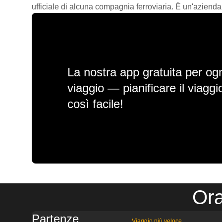
ufficiale di alcuna compagnia ferroviaria. È un'azienda
La nostra app gratuita per ogn
viaggio — pianificare il viagg
così facile!
Ora
Partenze
Viaggio più veloce