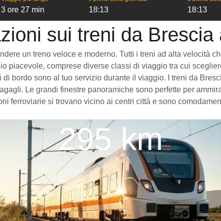
3 ore 27 min
18:13
18:13
zioni sui treni da Brescia
ere un treno veloce e moderno. Tutti i treni ad alta velocità che v
o piacevole, comprese diverse classi di viaggio tra cui scegliere
zi di bordo sono al tuo servizio durante il viaggio. I treni da Br
gagli. Le grandi finestre panoramiche sono perfette per ammirare
ni ferroviarie si trovano vicino ai centri città e sono comodament
295 km