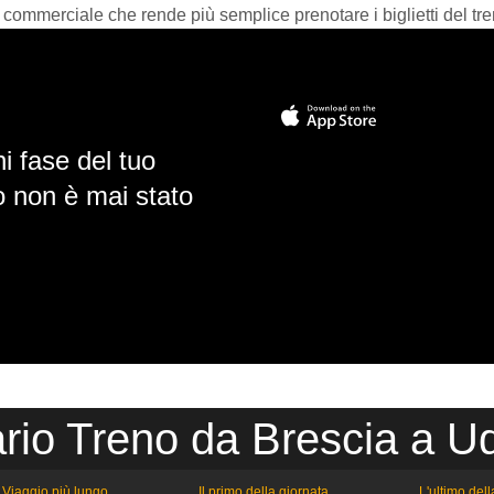
 commerciale che rende più semplice prenotare i biglietti del tre
i fase del tuo
io non è mai stato
rio Treno da Brescia a U
Viaggio più lungo
Il primo della giornata
L'ultimo del