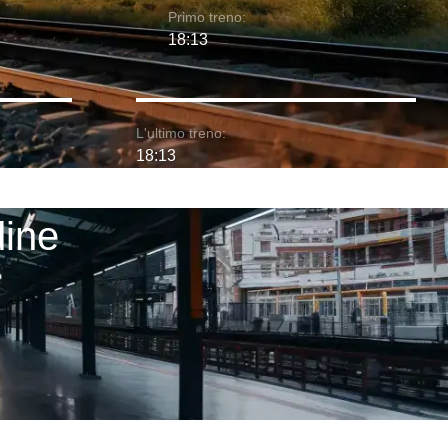
Primo treno:
18:13
L'ultimo treno:
18:13
dine