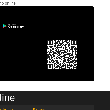
no online.
dine
la giornata
Partenze