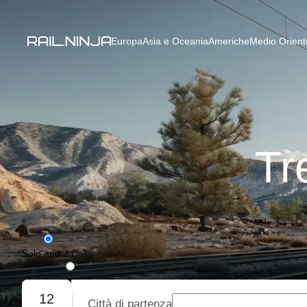
Europa
Asia e Oceania
Americhe
Medio Oriente
Tr
Solo andata
Andata e ritorno
12
Città di partenza