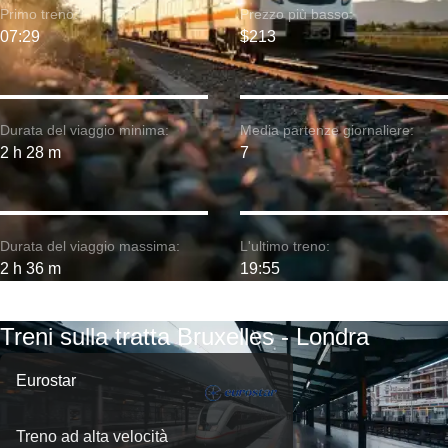
Primo treno:
Prezzo più basso:
07:29
$213
Durata del viaggio minima:
Media partenze giornaliere:
2 h 28 m
7
Durata del viaggio massima:
L'ultimo treno:
2 h 36 m
19:55
Treni sulla tratta Bruxelles - Londra
Eurostar
Treno ad alta velocità