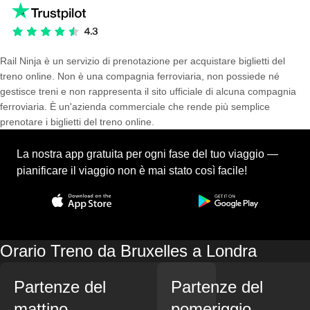
Rail Ninja è un servizio di prenotazione per acquistare biglietti del
treno online. Non è una compagnia ferroviaria, non possiede né
gestisce treni e non rappresenta il sito ufficiale di alcuna compagnia
ferroviaria. È un'azienda commerciale che rende più semplice
prenotare i biglietti del treno online.
La nostra app gratuita per ogni fase del tuo viaggio —
pianificare il viaggio non è mai stato così facile!
Orario Treno da Bruxelles a Londra
Partenze del
Partenze del
mattino
pomeriggio