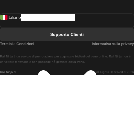
Treni Da Madrid A Lisbona
Italiano
Treni Da Lisbona A Faro
Treni Da Faro A Lisbona
Supporto Clienti
Treni Da Lisbona A Coimbra
Termini e Condizioni
Informativa sulla privacy
Treni Da Coimbra A Lisbona
Rail Ninja è un servizio di prenotazione per acquistare biglietti del treno online. Rail Ninja non è
Treni Da Lisbon A Braga
un vettore ferroviario e non possiede né gestisce alcun treno.
Rail Ninja ®
All Rights Reserved © 2026
Treni Da Braga A Lisbona
Treni Da Porto A Coimbra
Treni Da Coimbra A Porto
Treni Da Barcellona A Madrid
Treni Da Madrid A Barcellona
Treni Da Barcellona A Valencia