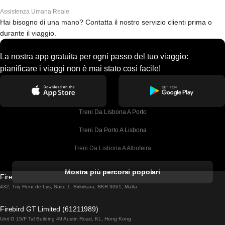
Assistenza Umana Reale
Hai bisogno di una mano? Contatta il nostro servizio clienti prima o
durante il viaggio.
La nostra app gratuita per ogni passo del tuo viaggio:
pianificare i viaggi non è mai stato così facile!
Treni Da Lisbona A Porto
Treni Da Porto A Lisbona
Treni Da Lisbona A Albufeira
Treni Da Albufeira A Lisbona
Mostra più percorsi popolari
Firebird GT Limited (OC 1451)
Treni Da Lisbona A Lagos
432, Triq Fleur de Lys, Suite 1, Birkirkara, BKR 9061, Malta
Treni Da Lagos A Lisbona
Firebird GT Limited (61211989)
Unit G 15/F Tal Building 49 Austin Road, KL, Hong Kong
Treni Da Lisbona A Madrid