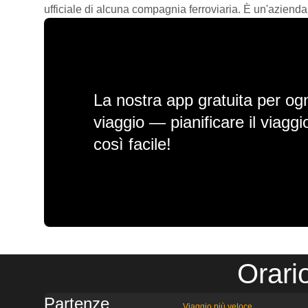
ufficiale di alcuna compagnia ferroviaria. È un'azienda
La nostra app gratuita per ogn
viaggio — pianificare il viagg
così facile!
Orari
Partenze
Viaggio più veloce