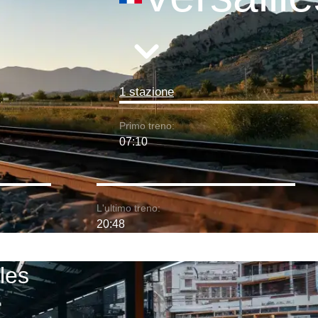
1 stazione
Primo treno:
07:10
L'ultimo treno:
20:48
lles