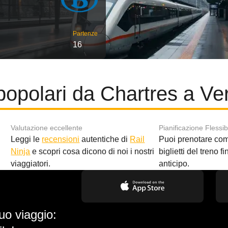
Partenze
16
popolari da Chartres a Ver
Valutazione eccellente
Pianificazione Flessib
Leggi le
recensioni
autentiche di
Rail
Puoi prenotare co
i
Ninja
e scopri cosa dicono di noi i nostri
biglietti del treno f
viaggiatori.
anticipo.
uo viaggio: