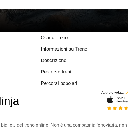
9 / 10 basato su 1
Orario Treno
Informazioni su Treno
Descrizione
Percorso treni
Percorsi popolari
App più votata
inja
 biglietti del treno online. Non è una compagnia ferroviaria, non