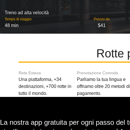
Treno ad alta velocità
Tempo di viaggio
Prezzo da
48 min
$41
Rotte 
Rete Estesa
Prenotazione Comoda
Una piattaforma, +34
Parliamo la tua lingua e
destinazioni, +700 rotte in
offriamo oltre 20 metodi d
tutto il mondo.
pagamento.
La nostra app gratuita per ogni passo del t