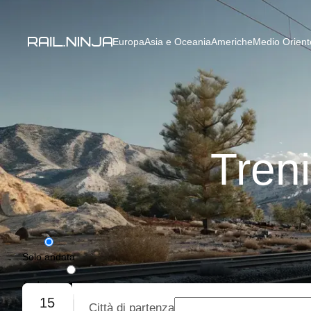
Europa
Asia e Oceania
Americhe
Medio Oriente
Treni
Solo andata
Andata e ritorno
15
Città di partenza