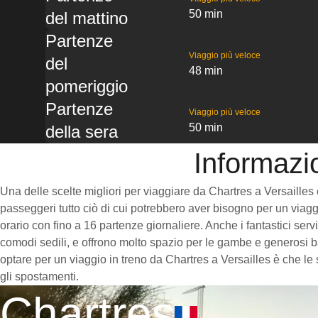
50 min
del mattino
Partenze
Viaggio più veloce
del
48 min
pomeriggio
Partenze
Viaggio più veloce
50 min
della sera
Informazio
Una delle scelte migliori per viaggiare da Chartres a Versailles è 
passeggeri tutto ciò di cui potrebbero aver bisogno per un viaggi
orario con fino a 16 partenze giornaliere. Anche i fantastici serv
comodi sedili, e offrono molto spazio per le gambe e generosi ba
optare per un viaggio in treno da Chartres a Versailles è che le 
gli spostamenti.
Chartres