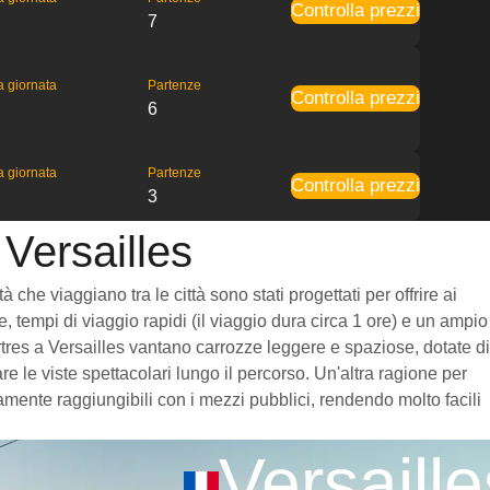
Controlla prezzi
7
la giornata
Partenze
Controlla prezzi
6
la giornata
Partenze
Controlla prezzi
3
 Versailles
che viaggiano tra le città sono stati progettati per offrire ai
, tempi di viaggio rapidi (il viaggio dura circa 1 ore) e un ampio
hartres a Versailles vantano carrozze leggere e spaziose, dotate di
 le viste spettacolari lungo il percorso. Un'altra ragione per
damente raggiungibili con i mezzi pubblici, rendendo molto facili
Versaille