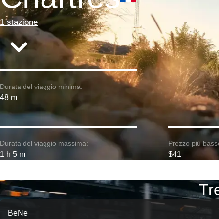
1 stazione
Durata del viaggio minima:
48 m
Durata del viaggio massima:
Prezzo più bass
1 h 5 m
$41
Tre
BeNe