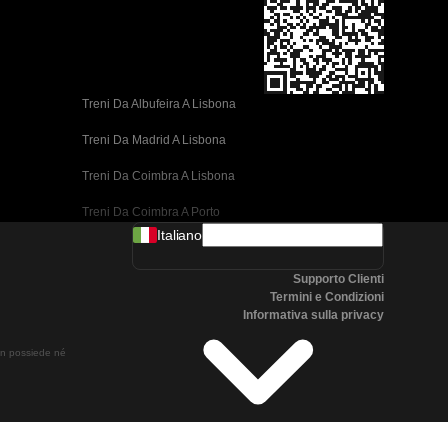
Treni Da Albufeira A Lisbona
Treni Da Madrid A Lisbona
Treni Da Coimbra A Lisbona
Treni Da Coimbra A Porto
Italiano
Treni Da Valencia A Barcellona
Supporto Clienti
Treni Da Siviglia A Barcellona
Termini e Condizioni
Informativa sulla privacy
Treni Da Malaga A Barcellona
non possiede né
Treni Da Malaga A Madrid
Treni Da Cordoba A Madrid
Treni Da San Sebastian A Madrid