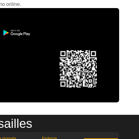
no online.
ailles
la giornata
Partenze