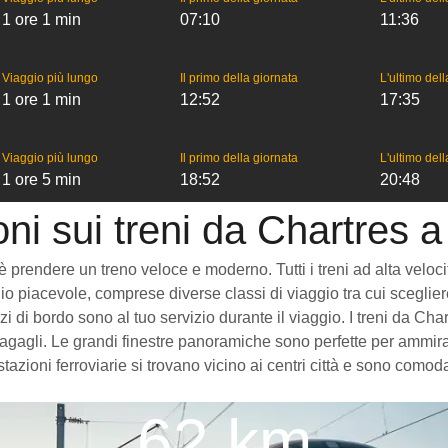
1 ore 1 min
07:10
11:36
Viaggio più lungo
Il primo della giornata
L'ultimo del
1 ore 1 min
12:52
17:35
Viaggio più lungo
Il primo della giornata
L'ultimo del
1 ore 5 min
18:52
20:48
ni sui treni da Chartres a
prendere un treno veloce e moderno. Tutti i treni ad alta velocità 
o piacevole, comprese diverse classi di viaggio tra cui scegliere
izi di bordo sono al tuo servizio durante il viaggio. I treni da C
gagli. Le grandi finestre panoramiche sono perfette per ammirare
stazioni ferroviarie si trovano vicino ai centri città e sono como
62 km