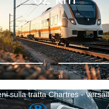
o:
Media partenze giornaliere:
16
ni sulla tratta Chartres - Versai