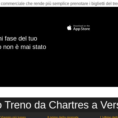
 commerciale che rende più semplice prenotare i biglietti del tre
i fase del tuo
io non è mai stato
o Treno da Chartres a Vers
Viaggio più lungo
Il primo della giornata
L'ultimo del