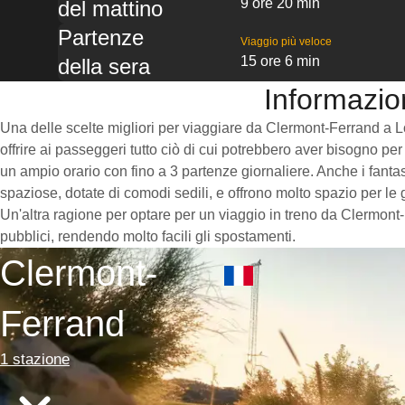
9 ore 20 min
del mattino
Partenze
Viaggio più veloce
15 ore 6 min
della sera
Informazio
Una delle scelte migliori per viaggiare da Clermont-Ferrand a Lou
offrire ai passeggeri tutto ciò di cui potrebbero aver bisogno per
un ampio orario con fino a 3 partenze giornaliere. Anche i fantas
spaziose, dotate di comodi sedili, e offrono molto spazio per le
Un'altra ragione per optare per un viaggio in treno da Clermont-
pubblici, rendendo molto facili gli spostamenti.
Clermont-
Ferrand
1 stazione