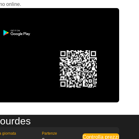
no online.
Lourdes
la giornata
Partenze
Controlla prezzi