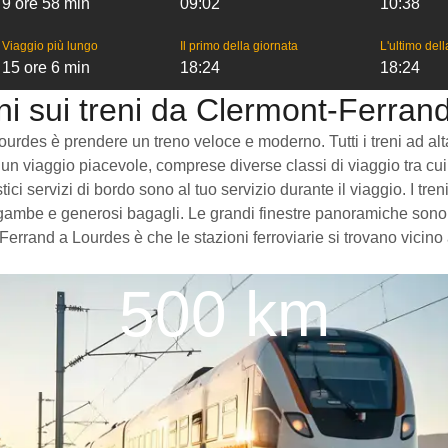
9 ore 58 min
09:02
10:38
Viaggio più lungo
Il primo della giornata
L'ultimo del
15 ore 6 min
18:24
18:24
ni sui treni da Clermont-Ferran
rdes è prendere un treno veloce e moderno. Tutti i treni ad alta v
 un viaggio piacevole, comprese diverse classi di viaggio tra cui 
tici servizi di bordo sono al tuo servizio durante il viaggio. I 
 gambe e generosi bagagli. Le grandi finestre panoramiche sono p
Ferrand a Lourdes è che le stazioni ferroviarie si trovano vicino
500 km