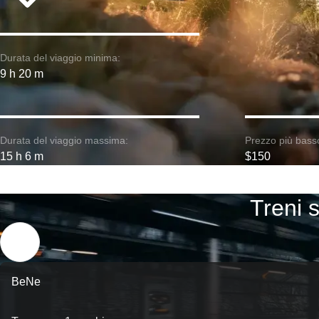
Durata del viaggio minima:
9 h 20 m
Durata del viaggio massima:
Prezzo più bass
15 h 6 m
$150
Treni 
BeNe