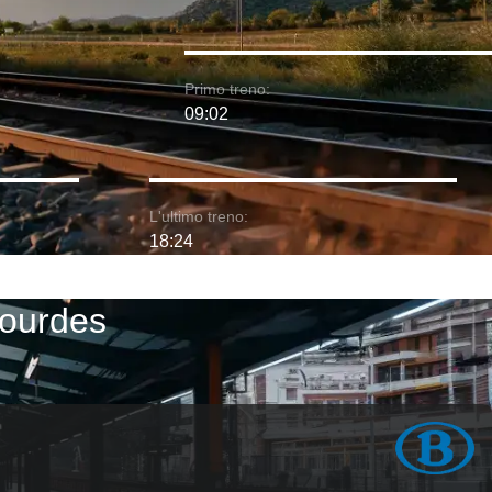
Primo treno:
09:02
L'ultimo treno:
18:24
Lourdes