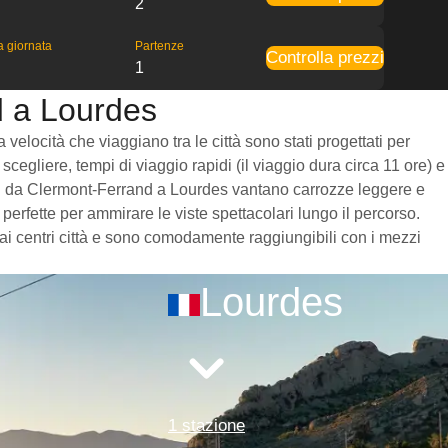
2
la giornata
Partenze
Controlla prezzi
1
d a Lourdes
elocità che viaggiano tra le città sono stati progettati per
scegliere, tempi di viaggio rapidi (il viaggio dura circa 11 ore) e
treni da Clermont-Ferrand a Lourdes vantano carrozze leggere e
erfette per ammirare le viste spettacolari lungo il percorso.
 ai centri città e sono comodamente raggiungibili con i mezzi
Lourdes
1 stazione