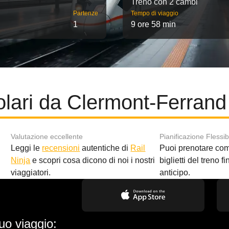
Treno con 2 cambi
Partenze
Tempo di viaggio
1
9 ore 58 min
olari da Clermont-Ferrand
Valutazione eccellente
Pianificazione Flessib
Leggi le
recensioni
autentiche di
Rail
Puoi prenotare co
i
Ninja
e scopri cosa dicono di noi i nostri
biglietti del treno f
viaggiatori.
anticipo.
uo viaggio: