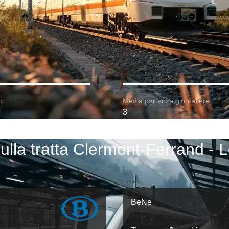
o:
Media partenze giornaliere:
3
sulla tratta Clermont-Ferrand - 
BeNe