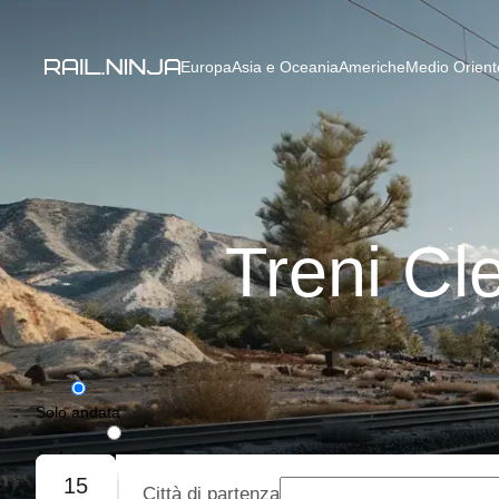
Europa
Asia e Oceania
Americhe
Medio Oriente
Treni Cl
Solo andata
Andata e ritorno
15
Città di partenza