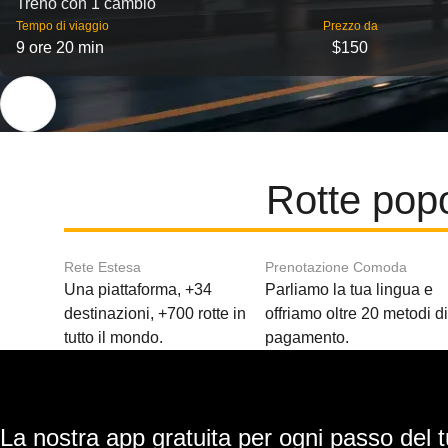
Treno con 1 cambio
Tempo di viaggio
Prezzo da
9 ore 20 min
$150
Rotte pop
Rete Estesa
Prenotazione Comoda
Una piattaforma, +34
Parliamo la tua lingua e
destinazioni, +700 rotte in
offriamo oltre 20 metodi d
tutto il mondo.
pagamento.
La nostra app gratuita per ogni passo del t