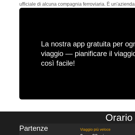
ufficiale di alcuna compagnia ferroviaria. È un'azienda
La nostra app gratuita per ogn
viaggio — pianificare il viagg
così facile!
Orario
Partenze
Viaggio più veloce