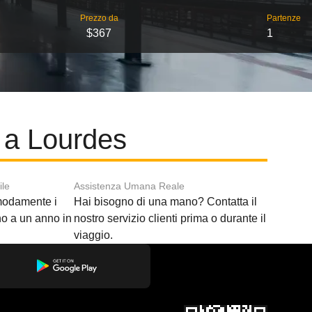
Prezzo da
Partenze
$367
1
 a Lourdes
ile
Assistenza Umana Reale
modamente i
Hai bisogno di una mano? Contatta il
ino a un anno in
nostro servizio clienti prima o durante il
viaggio.