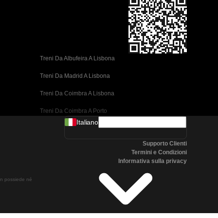
Treni Da Albufeira A Lisbona
Treni Da Madrid A Lisbona
Treni Da Coimbra A Lisbona
Treni Da Coimbra A Porto
Italiano
Treni Da Valencia A Barcellona
Supporto Clienti
Treni Da Siviglia A Barcellona
Termini e Condizioni
Informativa sulla privacy
Treni Da Malaga A Barcellona
non possiede né
Treni Da Malaga A Madrid
Treni Da Cordoba A Madrid
Treni Da San Sebastian A Madrid