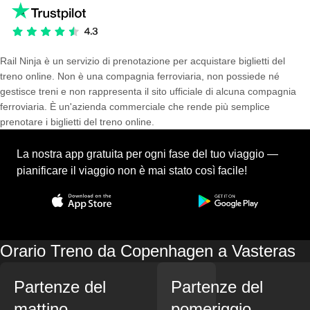
Rail Ninja è un servizio di prenotazione per acquistare biglietti del
treno online. Non è una compagnia ferroviaria, non possiede né
gestisce treni e non rappresenta il sito ufficiale di alcuna compagnia
ferroviaria. È un'azienda commerciale che rende più semplice
prenotare i biglietti del treno online.
La nostra app gratuita per ogni fase del tuo viaggio —
pianificare il viaggio non è mai stato così facile!
Orario Treno da Copenhagen a Vasteras
Partenze del
Partenze del
mattino
pomeriggio