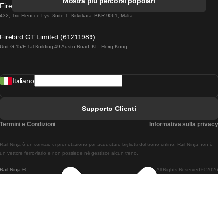
Mostra più percorsi popolari
Firebird GT Limited (OC 1451)
Treni Da Lisbona A Lagos
432, Triq Fleur de Lys, Suite 1, Birkirkara, BKR 9061, Malta
Treni Da Lagos A Lisbona
Firebird GT Limited (61211989)
Unit G 15/F Tal Building 49 Austin Road, KL, Hong Kong
Treni Da Lisbona A Madrid
Treni Da Madrid A Lisbona
Italiano
Treni Da Lisbona A Faro
Treni Da Faro A Lisbona
Supporto Clienti
Treni Da Lisbona A Coimbra
Termini e Condizioni
Informativa sulla privacy
Treni Da Coimbra A Lisbona
Rail Ninja è un servizio di prenotazione per acquistare biglietti del treno online. Rail Ninja non è
Treni Da Lisbon A Braga
un vettore ferroviario e non possiede né gestisce alcun treno.
Rail Ninja ®
All Rights Reserved © 2026
Treni Da Braga A Lisbona
Treni Da Porto A Coimbra
Treni Da Coimbra A Porto