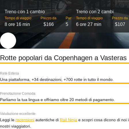
Treno con 1 cambio
Treno con 2 cambi
Tempo di viaggio
Prezzo da
Partenze
Tempo di viaggio
Prezzo da
8 ore 16 min
$166
5
6 ore 27 min
$107
Rotte popolari da Copenhagen a Vasteras
Rete Estesa
Una piattaforma, +34 destinazioni, +700 rotte in tutto il mondo.
Prenotazione Comoda
Parliamo la tua lingua e offriamo oltre 20 metodi di pagamento.
Valutazione eccellente
Leggi le
recensioni
autentiche di
Rail Ninja
e scopri cosa dicono di noi i
nostri viaggiatori.