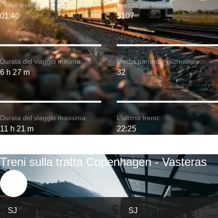
Primo treno:
Prezzo più basso:
01:40
$107
Durata del viaggio minima:
Media partenze giornaliere:
6 h 27 m
32
Durata del viaggio massima:
L'ultimo treno:
11 h 21 m
22:25
Treni sulla tratta Copenhagen - Vasteras
SJ
SJ