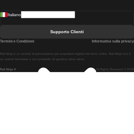
Treni Da Madrid A Lisbona
Italiano
Treni Da Lisbona A Faro
Treni Da Faro A Lisbona
Supporto Clienti
Treni Da Lisbona A Coimbra
Termini e Condizioni
Informativa sulla privacy
Treni Da Coimbra A Lisbona
Rail Ninja è un servizio di prenotazione per acquistare biglietti del treno online. Rail Ninja non è
Treni Da Lisbon A Braga
un vettore ferroviario e non possiede né gestisce alcun treno.
Rail Ninja ®
All Rights Reserved © 2026
Treni Da Braga A Lisbona
Treni Da Porto A Coimbra
Treni Da Coimbra A Porto
Treni Da Barcellona A Madrid
Treni Da Madrid A Barcellona
Treni Da Barcellona A Valencia