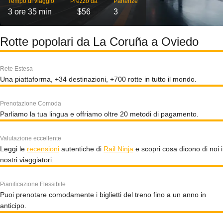
Tempo di viaggio
Prezzo da
Partenze
3 ore 35 min
$56
3
Rotte popolari da La Coruña a Oviedo
Rete Estesa
Una piattaforma, +34 destinazioni, +700 rotte in tutto il mondo.
Prenotazione Comoda
Parliamo la tua lingua e offriamo oltre 20 metodi di pagamento.
Valutazione eccellente
Leggi le
recensioni
autentiche di
Rail Ninja
e scopri cosa dicono di noi i
nostri viaggiatori.
Pianificazione Flessibile
Puoi prenotare comodamente i biglietti del treno fino a un anno in
anticipo.