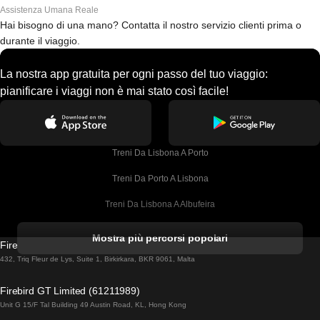
Assistenza Umana Reale
Hai bisogno di una mano? Contatta il nostro servizio clienti prima o
durante il viaggio.
La nostra app gratuita per ogni passo del tuo viaggio:
pianificare i viaggi non è mai stato così facile!
Treni Da Lisbona A Porto
Treni Da Porto A Lisbona
Treni Da Lisbona A Albufeira
Treni Da Albufeira A Lisbona
Mostra più percorsi popolari
Firebird GT Limited (OC 1451)
Treni Da Lisbona A Lagos
432, Triq Fleur de Lys, Suite 1, Birkirkara, BKR 9061, Malta
Treni Da Lagos A Lisbona
Firebird GT Limited (61211989)
Unit G 15/F Tal Building 49 Austin Road, KL, Hong Kong
Treni Da Lisbona A Madrid