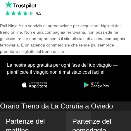
Rail Ninja è un servizio di prenotazione per acquistare biglietti del
treno online. Non è una compagnia ferroviaria, non possiede né
gestisce treni e non rappresenta il sito ufficiale di alcuna compagnia
ferroviaria. È un'azienda commerciale che rende più semplice
prenotare i biglietti del treno online.
La nostra app gratuita per ogni fase del tuo viaggio —
pianificare il viaggio non è mai stato così facile!
Orario Treno da La Coruña a Oviedo
Partenze del
Partenze del
mattino
pomeriggio