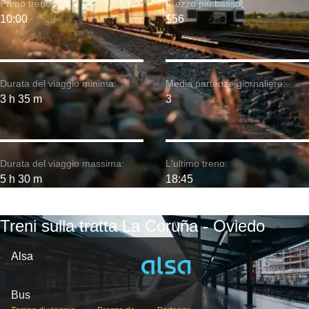
Primo treno:
Prezzo più basso:
10:00
$56
Durata del viaggio minima:
Media partenze giornaliere:
3 h 35 m
3
Durata del viaggio massima:
L'ultimo treno:
5 h 30 m
18:45
Treni sulla tratta La Coruña - Oviedo
Alsa
Bus