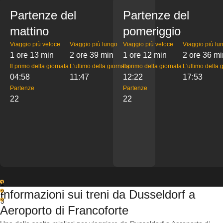
Partenze del
Partenze del
mattino
pomeriggio
Viaggio più veloce
Viaggio più lungo
Viaggio più veloce
Viaggio più lu
1 ore 13 min
2 ore 39 min
1 ore 12 min
2 ore 36 mi
Il primo della giornata
L'ultimo della giornata
Il primo della giornata
L'ultimo della 
04:58
11:47
12:22
17:53
Partenze
Partenze
22
22
1
Informazioni sui treni da Dusseldorf a
2
3
Aeroporto di Francoforte