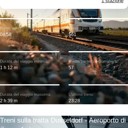
1 stazione
Primo treno:
Prezzo più basso:
04:58
$61
Durata del viaggio minima:
Media partenze giornaliere:
1 h 12 m
57
Durata del viaggio massima:
L'ultimo treno:
2 h 39 m
23:28
Treni sulla tratta Dusseldorf - Aeroporto di