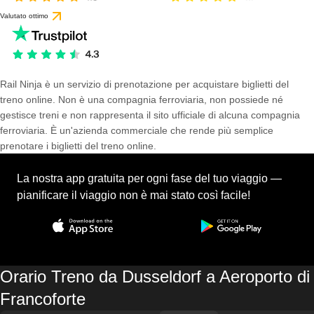
Valutato ottimo
Rail Ninja è un servizio di prenotazione per acquistare biglietti del
treno online. Non è una compagnia ferroviaria, non possiede né
gestisce treni e non rappresenta il sito ufficiale di alcuna compagnia
ferroviaria. È un'azienda commerciale che rende più semplice
prenotare i biglietti del treno online.
La nostra app gratuita per ogni fase del tuo viaggio —
pianificare il viaggio non è mai stato così facile!
Orario Treno da Dusseldorf a Aeroporto di
Francoforte