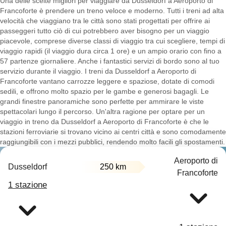
Una delle scelte migliori per viaggiare da Dusseldorf a Aeroporto di
Francoforte è prendere un treno veloce e moderno. Tutti i treni ad alta
velocità che viaggiano tra le città sono stati progettati per offrire ai
passeggeri tutto ciò di cui potrebbero aver bisogno per un viaggio
piacevole, comprese diverse classi di viaggio tra cui scegliere, tempi di
viaggio rapidi (il viaggio dura circa 1 ore) e un ampio orario con fino a
57 partenze giornaliere. Anche i fantastici servizi di bordo sono al tuo
servizio durante il viaggio. I treni da Dusseldorf a Aeroporto di
Francoforte vantano carrozze leggere e spaziose, dotate di comodi
sedili, e offrono molto spazio per le gambe e generosi bagagli. Le
grandi finestre panoramiche sono perfette per ammirare le viste
spettacolari lungo il percorso. Un'altra ragione per optare per un
viaggio in treno da Dusseldorf a Aeroporto di Francoforte è che le
stazioni ferroviarie si trovano vicino ai centri città e sono comodamente
raggiungibili con i mezzi pubblici, rendendo molto facili gli spostamenti.
Aeroporto di
Dusseldorf
250 km
Francoforte
1 stazione