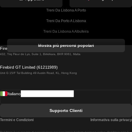
Treni Da Lisbona A Porto
Treni Da Porto A Lisbona
Treni Da Lisbona A Albufeira
Treni Da Albufeira A Lisbona
Mostra più percorsi popolari
Firebird GT Limited (OC 1451)
Treni Da Lisbona A Lagos
432, Triq Fleur de Lys, Suite 1, Birkirkara, BKR 9061, Malta
Treni Da Lagos A Lisbona
Firebird GT Limited (61211989)
Unit G 15/F Tal Building 49 Austin Road, KL, Hong Kong
Treni Da Lisbona A Madrid
Treni Da Madrid A Lisbona
Italiano
Treni Da Lisbona A Faro
Treni Da Faro A Lisbona
Supporto Clienti
Treni Da Lisbona A Coimbra
Termini e Condizioni
Informativa sulla privacy
Treni Da Coimbra A Lisbona