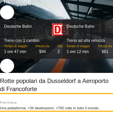
Francoforte
Deutsche Bahn
Deutsche Bahn
Treno con 1 cambio
Treno ad alta velocità
Tempo di viaggio
Prezzo da
Partenze
Tempo di viaggio
Prezzo da
1 ore 47 min
$94
2
1 ore 12 min
$61
Rotte popolari da Dusseldorf a Aeroporto
di Francoforte
Rete Estesa
Una piattaforma, +34 destinazioni, +700 rotte in tutto il mondo.