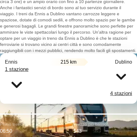
circa 3 ore) e un ampio orario con fino a 10 partenze giornaliere.
Anche i fantastici servizi di bordo sono al tuo servizio durante il
viaggio. I treni da Ennis a Dublino vantano carrozze leggere e
spaziose, dotate di comodi sedili, e offrono molto spazio per le gambe
e generosi bagagli. Le grandi finestre panoramiche sono perfette per
ammirare le viste spettacolari lungo il percorso. Un'altra ragione per
optare per un viaggio in treno da Ennis a Dublino è che le stazioni
ferroviarie si trovano vicino ai centri città e sono comodamente
raggiungibili con i mezzi pubblici, rendendo molto facili gli spostamenti.
Ennis
215 km
Dublino
1 stazione
4 stazioni
Primo treno:
Prezzo più basso:
06:50
$43