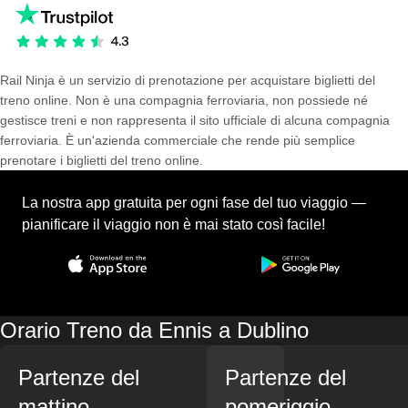
Rail Ninja è un servizio di prenotazione per acquistare biglietti del
treno online. Non è una compagnia ferroviaria, non possiede né
gestisce treni e non rappresenta il sito ufficiale di alcuna compagnia
ferroviaria. È un'azienda commerciale che rende più semplice
prenotare i biglietti del treno online.
La nostra app gratuita per ogni fase del tuo viaggio —
pianificare il viaggio non è mai stato così facile!
Orario Treno da Ennis a Dublino
Partenze del
Partenze del
mattino
pomeriggio