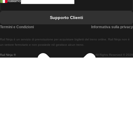
Italiano
Treni Da Lisbona A Faro
Treni Da Faro A Lisbona
Supporto Clienti
Treni Da Lisbona A Coimbra
Termini e Condizioni
Informativa sulla privacy
Treni Da Coimbra A Lisbona
Rail Ninja è un servizio di prenotazione per acquistare biglietti del treno online. Rail Ninja non è
Treni Da Lisbon A Braga
un vettore ferroviario e non possiede né gestisce alcun treno.
Rail Ninja ®
All Rights Reserved © 2026
Treni Da Braga A Lisbona
Treni Da Porto A Coimbra
Treni Da Coimbra A Porto
Treni Da Barcellona A Madrid
Treni Da Madrid A Barcellona
Treni Da Barcellona A Valencia
Treni Da Valencia A Barcellona
Treni Da Barcellona A Parigi