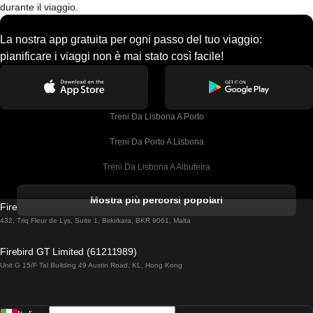
durante il viaggio.
La nostra app gratuita per ogni passo del tuo viaggio:
pianificare i viaggi non è mai stato così facile!
Treni Da Lisbona A Porto
Treni Da Porto A Lisbona
Treni Da Lisbona A Albufeira
Treni Da Albufeira A Lisbona
Mostra più percorsi popolari
Firebird GT Limited (OC 1451)
Treni Da Lisbona A Lagos
432, Triq Fleur de Lys, Suite 1, Birkirkara, BKR 9061, Malta
Treni Da Lagos A Lisbona
Firebird GT Limited (61211989)
Unit G 15/F Tal Building 49 Austin Road, KL, Hong Kong
Treni Da Lisbona A Madrid
Treni Da Madrid A Lisbona