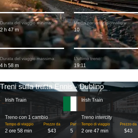
Durata del viaggio minima:
Media partenze giornaliere:
2 h 47 m
10
Durata del viaggio massima:
L'ultimo treno:
4 h 58 m
19:11
Treni sulla tratta Ennis - Dublino
Irish Train
Irish Train
Treno con 1 cambio
Treno intercity
Tempo di viaggio
Prezzo da
Partenze
Tempo di viaggio
Prezzo da
2 ore 58 min
$43
5
2 ore 47 min
$43