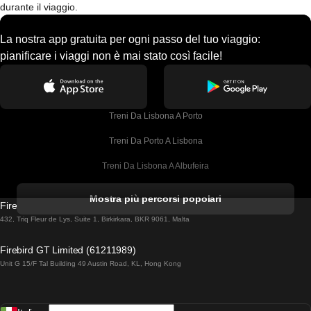
durante il viaggio.
La nostra app gratuita per ogni passo del tuo viaggio:
pianificare i viaggi non è mai stato così facile!
Treni Da Lisbona A Porto
Treni Da Porto A Lisbona
Treni Da Lisbona A Albufeira
Treni Da Albufeira A Lisbona
Mostra più percorsi popolari
Firebird GT Limited (OC 1451)
Treni Da Lisbona A Lagos
432, Triq Fleur de Lys, Suite 1, Birkirkara, BKR 9061, Malta
Treni Da Lagos A Lisbona
Firebird GT Limited (61211989)
Unit G 15/F Tal Building 49 Austin Road, KL, Hong Kong
Treni Da Lisbona A Madrid
Treni Da Madrid A Lisbona