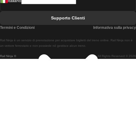
Italiano
Treni Da Lisbona A Faro
Treni Da Faro A Lisbona
Supporto Clienti
Treni Da Lisbona A Coimbra
Termini e Condizioni
Informativa sulla privacy
Treni Da Coimbra A Lisbona
Rail Ninja è un servizio di prenotazione per acquistare biglietti del treno online. Rail Ninja non è
Treni Da Lisbon A Braga
un vettore ferroviario e non possiede né gestisce alcun treno.
Rail Ninja ®
All Rights Reserved © 2026
Treni Da Braga A Lisbona
Treni Da Porto A Coimbra
Treni Da Coimbra A Porto
Treni Da Barcellona A Madrid
Treni Da Madrid A Barcellona
Treni Da Barcellona A Valencia
Treni Da Valencia A Barcellona
Treni Da Barcellona A Parigi