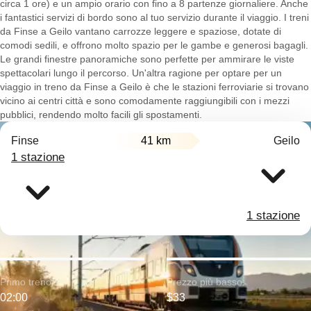
circa 1 ore) e un ampio orario con fino a 8 partenze giornaliere. Anche
i fantastici servizi di bordo sono al tuo servizio durante il viaggio. I treni
da Finse a Geilo vantano carrozze leggere e spaziose, dotate di
comodi sedili, e offrono molto spazio per le gambe e generosi bagagli.
Le grandi finestre panoramiche sono perfette per ammirare le viste
spettacolari lungo il percorso. Un'altra ragione per optare per un
viaggio in treno da Finse a Geilo è che le stazioni ferroviarie si trovano
vicino ai centri città e sono comodamente raggiungibili con i mezzi
pubblici, rendendo molto facili gli spostamenti.
Finse
41 km
Geilo
1 stazione
1 stazione
Primo treno:
Prezzo più basso:
02:00
$33