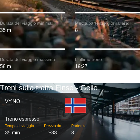
Durata del viaggio minima:
Media partenze giornaliere:
35 m
8
Durata del viaggio massima:
L'ultimo treno:
58 m
19:27
Treni sulla tratta Finse - Geilo
VY.NO
Treno espresso
Tempo di viaggio
Prezzo da
Partenze
35 min
$33
8