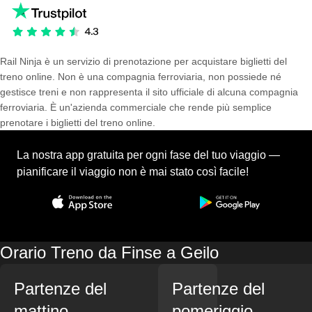
Rail Ninja è un servizio di prenotazione per acquistare biglietti del
treno online. Non è una compagnia ferroviaria, non possiede né
gestisce treni e non rappresenta il sito ufficiale di alcuna compagnia
ferroviaria. È un'azienda commerciale che rende più semplice
prenotare i biglietti del treno online.
La nostra app gratuita per ogni fase del tuo viaggio —
pianificare il viaggio non è mai stato così facile!
Orario Treno da Finse a Geilo
Partenze del
Partenze del
mattino
pomeriggio