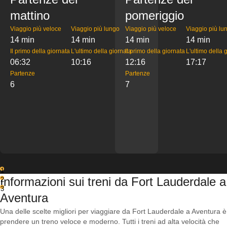
mattino
pomeriggio
Viaggio più veloce
Viaggio più lungo
Viaggio più veloce
Viaggio più lu
14 min
14 min
14 min
14 min
Il primo della giornata
L'ultimo della giornata
Il primo della giornata
L'ultimo della 
06:32
10:16
12:16
17:17
Partenze
Partenze
6
7
1
Informazioni sui treni da Fort Lauderdale a
2
3
Aventura
Una delle scelte migliori per viaggiare da Fort Lauderdale a Aventura è
prendere un treno veloce e moderno. Tutti i treni ad alta velocità che