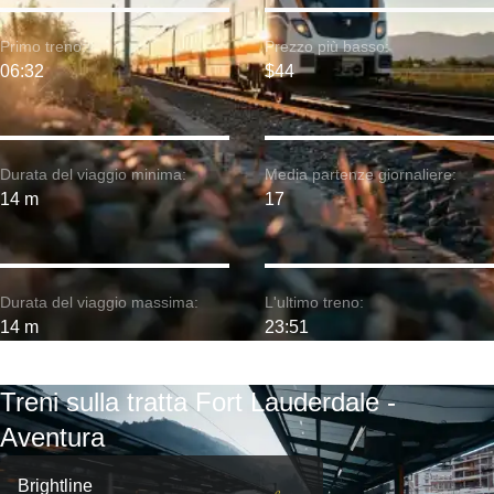
Primo treno:
Prezzo più basso:
06:32
$44
Durata del viaggio minima:
Media partenze giornaliere:
14 m
17
Durata del viaggio massima:
L'ultimo treno:
14 m
23:51
Treni sulla tratta Fort Lauderdale -
Aventura
Brightline