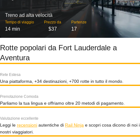
Treno ad alta velocità
Tempo di viaggio
Prezzo da
Partenze
14 min
$37
17
Rotte popolari da Fort Lauderdale a
Aventura
Rete Estesa
Una piattaforma, +34 destinazioni, +700 rotte in tutto il mondo.
Prenotazione Comoda
Parliamo la tua lingua e offriamo oltre 20 metodi di pagamento.
Valutazione eccellente
Leggi le
recensioni
autentiche di
Rail Ninja
e scopri cosa dicono di noi i
nostri viaggiatori.