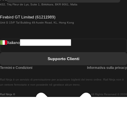
Treni Da Lisbona A Lagos
432, Triq Fleur de Lys, Suite 1, Birkirkara, BKR 9061, Malta
Treni Da Lagos A Lisbona
Firebird GT Limited (61211989)
Unit G 15/F Tal Building 49 Austin Road, KL, Hong Kong
Treni Da Lisbona A Madrid
Treni Da Madrid A Lisbona
Italiano
Treni Da Lisbona A Faro
Treni Da Faro A Lisbona
Supporto Clienti
Treni Da Lisbona A Coimbra
Termini e Condizioni
Informativa sulla privacy
Treni Da Coimbra A Lisbona
Rail Ninja è un servizio di prenotazione per acquistare biglietti del treno online. Rail Ninja non è
Treni Da Lisbon A Braga
un vettore ferroviario e non possiede né gestisce alcun treno.
Rail Ninja ®
All Rights Reserved © 2026
Treni Da Braga A Lisbona
Treni Da Porto A Coimbra
Treni Da Coimbra A Porto
Treni Da Barcellona A Madrid