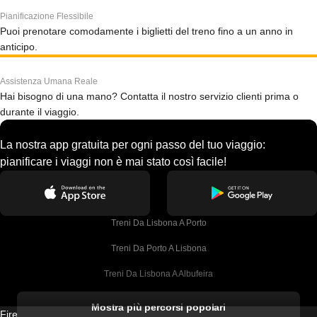
Pianificazione Flessibile
Puoi prenotare comodamente i biglietti del treno fino a un anno in
anticipo.
Assistenza Umana Reale
Hai bisogno di una mano? Contatta il nostro servizio clienti prima o
durante il viaggio.
La nostra app gratuita per ogni passo del tuo viaggio:
pianificare i viaggi non è mai stato così facile!
Treni Da Lisbona A Porto
Treni Da Porto A Lisbona
Treni Da Lisbona A Albufeira
Treni Da Albufeira A Lisbona
Mostra più percorsi popolari
Firebird GT Limited (OC 1451)