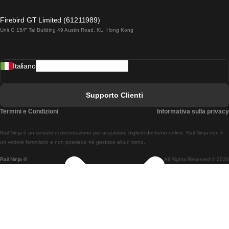
Treni Da Lagos A Lisbona
Firebird GT Limited (61211989)
Unit G 15/F Tal Building 49 Austin Road, KL, Hong Kong
Treni Da Lisbona A Madrid
Treni Da Madrid A Lisbona
Italiano
Treni Da Lisbona A Faro
Treni Da Faro A Lisbona
Supporto Clienti
Treni Da Lisbona A Coimbra
Termini e Condizioni
Informativa sulla privacy
Treni Da Coimbra A Lisbona
Rail Ninja è un servizio di prenotazione per acquistare biglietti del treno online. Rail Ninja non è
Treni Da Lisbon A Braga
un vettore ferroviario e non possiede né gestisce alcun treno.
Rail Ninja ®
All Rights Reserved © 2026
Treni Da Braga A Lisbona
Treni Da Porto A Coimbra
Treni Da Coimbra A Porto
Treni Da Barcellona A Madrid