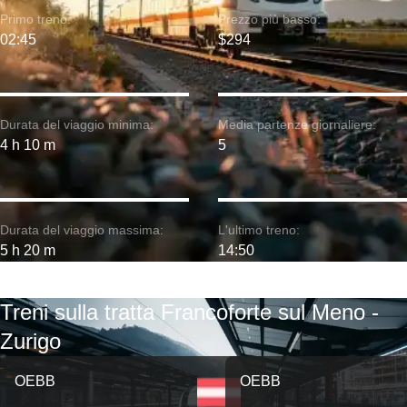
Primo treno:
Prezzo più basso:
02:45
$294
Durata del viaggio minima:
Media partenze giornaliere:
4 h 10 m
5
Durata del viaggio massima:
L'ultimo treno:
5 h 20 m
14:50
Treni sulla tratta Francoforte sul Meno -
Zurigo
OEBB
OEBB