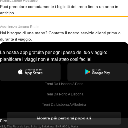
Pianificazione Flessibile
Puoi prenotare comodamente i biglietti del treno fino a un anno in
anticipo.
Assistenza Umana Reale
Hai bisogno di una mano? Contatta il nostro servizio clienti prima o
durante il viaggio.
La nostra app gratuita per ogni passo del tuo viaggio:
pianificare i viaggi non è mai stato così facile!
Treni Da Lisbona A Porto
Treni Da Porto A Lisbona
Treni Da Lisbona A Albufeira
Treni Da Albufeira A Lisbona
Mostra più percorsi popolari
Firebird GT Limited (OC 1451)
Treni Da Lisbona A Lagos
432, Triq Fleur de Lys, Suite 1, Birkirkara, BKR 9061, Malta