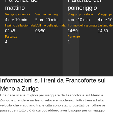
mattino
pomeriggio
Viaggio più veloce
Viaggio più lungo
Viaggio più veloce
Viaggio pi
4 ore 10 min
5 ore 20 min
4 ore 10 min
4 ore 10
Il primo della giornata
L'ultimo della giornata
Il primo della giornata
L'ultimo de
02:45
08:50
14:50
14:50
Partenze
Partenze
4
1
Informazioni sui treni da Francoforte sul
Meno a Zurigo
Una delle scelte migliori per viaggiare da Francoforte sul Meno a
Zurigo è prendere un treno veloce e moderno. Tutti i treni ad alta
velocità che viaggiano tra le città sono stati progettati per offrire ai
passeggeri tutto ciò di cui potrebbero aver bisogno per un viaggio