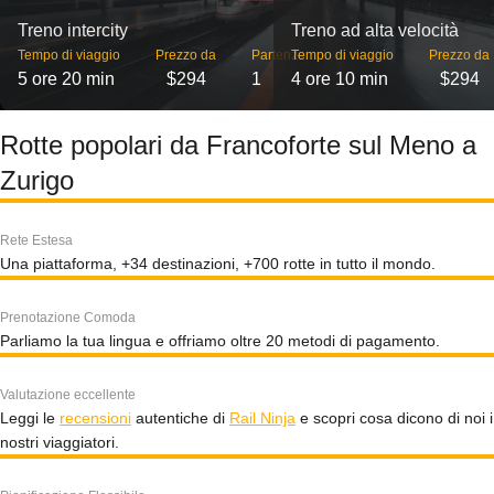
Treno intercity
Treno ad alta velocità
Tempo di viaggio
Prezzo da
Partenze
Tempo di viaggio
Prezzo da
5 ore 20 min
$294
1
4 ore 10 min
$294
Rotte popolari da Francoforte sul Meno a
Zurigo
Rete Estesa
Una piattaforma, +34 destinazioni, +700 rotte in tutto il mondo.
Prenotazione Comoda
Parliamo la tua lingua e offriamo oltre 20 metodi di pagamento.
Valutazione eccellente
Leggi le
recensioni
autentiche di
Rail Ninja
e scopri cosa dicono di noi i
nostri viaggiatori.