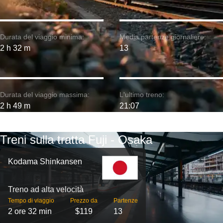
Durata del viaggio minima:
Media partenze giornaliere:
2 h 32 m
13
Durata del viaggio massima:
L'ultimo treno:
2 h 49 m
21:07
Treni sulla tratta Fuji - Osaka
Kodama Shinkansen
Treno ad alta velocità
Tempo di viaggio
Prezzo da
Partenze
2 ore 32 min
$119
13