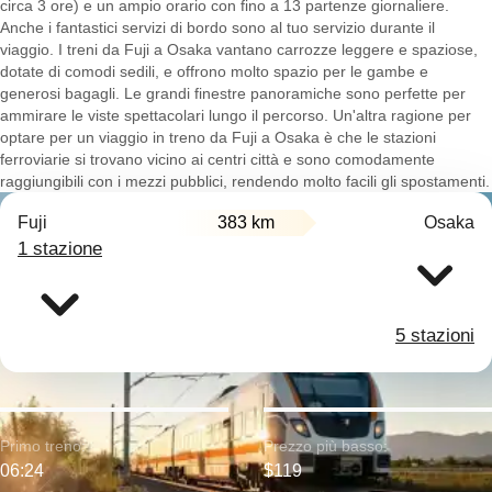
circa 3 ore) e un ampio orario con fino a 13 partenze giornaliere.
Anche i fantastici servizi di bordo sono al tuo servizio durante il
viaggio. I treni da Fuji a Osaka vantano carrozze leggere e spaziose,
dotate di comodi sedili, e offrono molto spazio per le gambe e
generosi bagagli. Le grandi finestre panoramiche sono perfette per
ammirare le viste spettacolari lungo il percorso. Un'altra ragione per
optare per un viaggio in treno da Fuji a Osaka è che le stazioni
ferroviarie si trovano vicino ai centri città e sono comodamente
raggiungibili con i mezzi pubblici, rendendo molto facili gli spostamenti.
Fuji
383 km
Osaka
1 stazione
5 stazioni
Primo treno:
Prezzo più basso:
06:24
$119