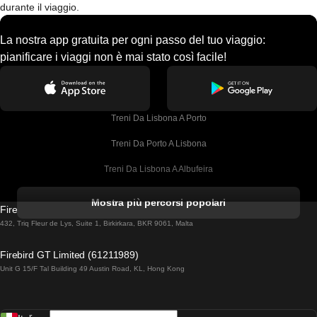
durante il viaggio.
La nostra app gratuita per ogni passo del tuo viaggio:
pianificare i viaggi non è mai stato così facile!
Treni Da Lisbona A Porto
Treni Da Porto A Lisbona
Treni Da Lisbona A Albufeira
Treni Da Albufeira A Lisbona
Mostra più percorsi popolari
Firebird GT Limited (OC 1451)
Treni Da Lisbona A Lagos
432, Triq Fleur de Lys, Suite 1, Birkirkara, BKR 9061, Malta
Treni Da Lagos A Lisbona
Firebird GT Limited (61211989)
Unit G 15/F Tal Building 49 Austin Road, KL, Hong Kong
Treni Da Lisbona A Madrid
Treni Da Madrid A Lisbona