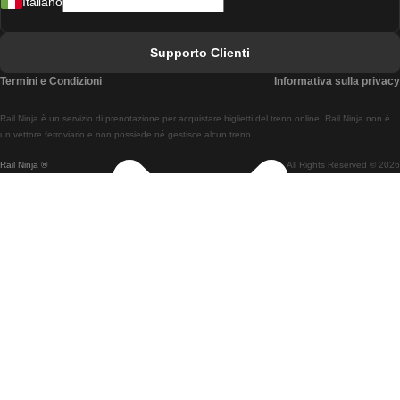
Italiano
Treni Da Lisbona A Faro
Treni Da Faro A Lisbona
Supporto Clienti
Treni Da Lisbona A Coimbra
Termini e Condizioni
Informativa sulla privacy
Treni Da Coimbra A Lisbona
Rail Ninja è un servizio di prenotazione per acquistare biglietti del treno online. Rail Ninja non è
Treni Da Lisbon A Braga
un vettore ferroviario e non possiede né gestisce alcun treno.
Rail Ninja ®
All Rights Reserved © 2026
Treni Da Braga A Lisbona
Treni Da Porto A Coimbra
Treni Da Coimbra A Porto
Treni Da Barcellona A Madrid
Treni Da Madrid A Barcellona
Treni Da Barcellona A Valencia
Treni Da Valencia A Barcellona
Treni Da Barcellona A Parigi