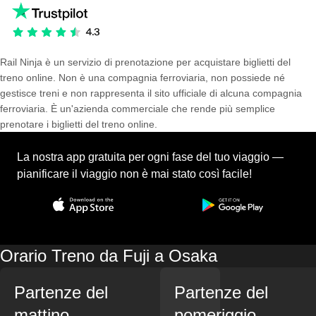
Rail Ninja è un servizio di prenotazione per acquistare biglietti del
treno online. Non è una compagnia ferroviaria, non possiede né
gestisce treni e non rappresenta il sito ufficiale di alcuna compagnia
ferroviaria. È un'azienda commerciale che rende più semplice
prenotare i biglietti del treno online.
La nostra app gratuita per ogni fase del tuo viaggio —
pianificare il viaggio non è mai stato così facile!
Orario Treno da Fuji a Osaka
Partenze del
Partenze del
mattino
pomeriggio