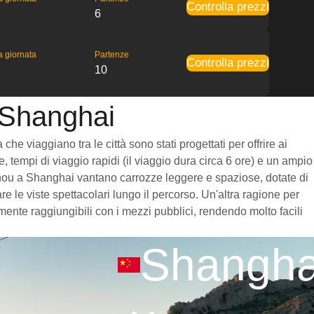
Controlla prezzi
6
la giornata
Partenze
Controlla prezzi
10
a Shanghai
e viaggiano tra le città sono stati progettati per offrire ai
, tempi di viaggio rapidi (il viaggio dura circa 6 ore) e un ampio
 Fuzhou a Shanghai vantano carrozze leggere e spaziose, dotate di
 le viste spettacolari lungo il percorso. Un'altra ragione per
mente raggiungibili con i mezzi pubblici, rendendo molto facili
Shangha