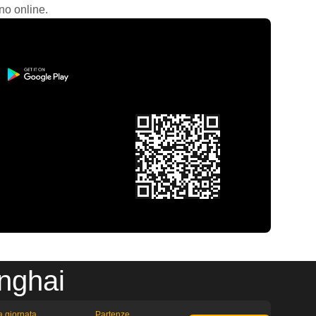
no online.
nghai
la giornata
Partenze