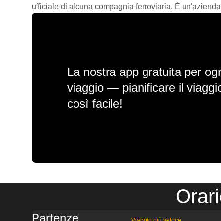
ufficiale di alcuna compagnia ferroviaria. È un'azienda
La nostra app gratuita per ogn
viaggio — pianificare il viagg
così facile!
Orar
Partenze
Viaggio più veloce