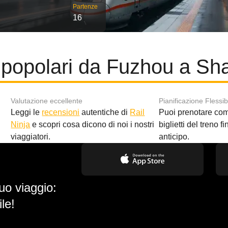
Partenze
16
 popolari da Fuzhou a Sh
Valutazione eccellente
Pianificazione Flessib
Leggi le
recensioni
autentiche di
Rail
Puoi prenotare co
i
Ninja
e scopri cosa dicono di noi i nostri
biglietti del treno f
viaggiatori.
anticipo.
uo viaggio:
le!