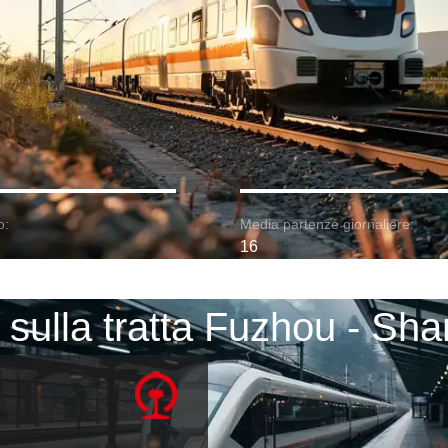
o:
Media partenze giornaliere:
16
 sulla tratta Fuzhou - Sh