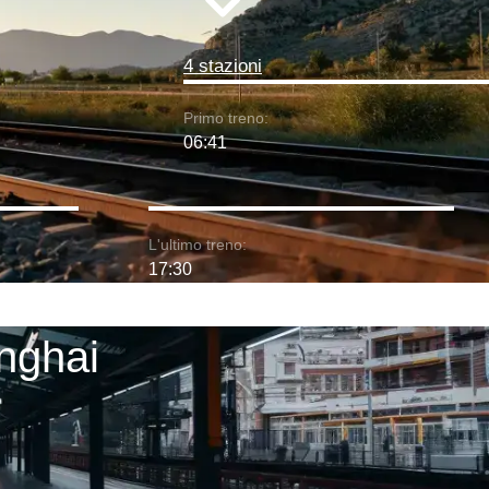
4 stazioni
Primo treno:
06:41
L'ultimo treno:
17:30
anghai