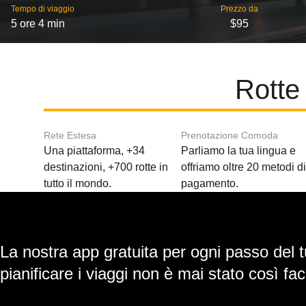
Tempo di viaggio
Prezzo da
5 ore 4 min
$95
Rotte
Rete Estesa
Prenotazione Comoda
Una piattaforma, +34
Parliamo la tua lingua e
destinazioni, +700 rotte in
offriamo oltre 20 metodi d
tutto il mondo.
pagamento.
La nostra app gratuita per ogni passo del t
pianificare i viaggi non è mai stato così faci