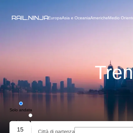
Europa
Asia e Oceania
Americhe
Medio Oriente
Tren
Solo andata
Andata e ritorno
15
Città di partenza