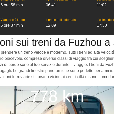
6 ore 58 min
06:41
11:02
Viaggio più lungo
Il primo della giornata
L'ultimo del
6 ore 37 min
12:09
17:30
oni sui treni da Fuzhou 
ndere un treno veloce e moderno. Tutti i treni ad alta velocità ch
o piacevole, comprese diverse classi di viaggio tra cui scegliere
vizi di bordo sono al tuo servizio durante il viaggio. I treni da
gagli. Le grandi finestre panoramiche sono perfette per ammirare
zioni ferroviarie si trovano vicino ai centri città e sono comoda
778 km