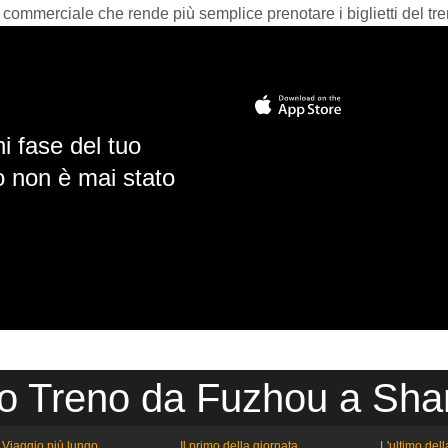
 commerciale che rende più semplice prenotare i biglietti del tre
i fase del tuo
io non è mai stato
io Treno da Fuzhou a Sha
Viaggio più lungo
Il primo della giornata
L'ultimo del