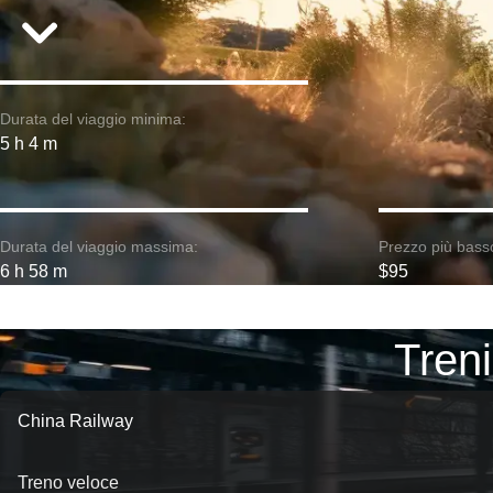
Durata del viaggio minima:
5 h 4 m
Durata del viaggio massima:
Prezzo più bass
6 h 58 m
$95
Treni
China Railway
Treno veloce