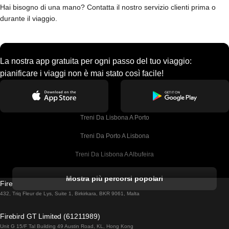
Hai bisogno di una mano? Contatta il nostro servizio clienti prima o
durante il viaggio.
La nostra app gratuita per ogni passo del tuo viaggio:
pianificare i viaggi non è mai stato così facile!
Treni Da Lisbona A Porto
Treni Da Porto A Lisbona
Treni Da Lisbona A Albufeira
Treni Da Albufeira A Lisbona
Mostra più percorsi popolari
Firebird GT Limited (OC 1451)
Treni Da Lisbona A Lagos
432, Triq Fleur de Lys, Suite 1, Birkirkara, BKR 9061, Malta
Treni Da Lagos A Lisbona
Firebird GT Limited (61211989)
Unit G 15/F Tal Building 49 Austin Road, KL, Hong Kong
Treni Da Lisbona A Madrid