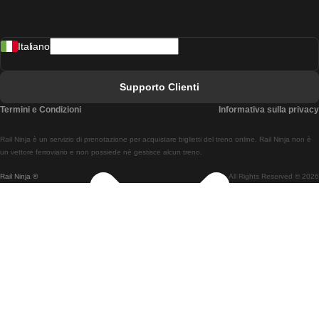
Treni Da Madrid A Lisbona
Italiano
Treni Da Lisbona A Faro
Treni Da Faro A Lisbona
Supporto Clienti
Treni Da Lisbona A Coimbra
Termini e Condizioni
Informativa sulla privacy
Treni Da Coimbra A Lisbona
Rail Ninja è un servizio di prenotazione per acquistare biglietti del treno online. Rail Ninja non è
Treni Da Lisbon A Braga
un vettore ferroviario e non possiede né gestisce alcun treno.
Rail Ninja ®
All Rights Reserved © 2026
Treni Da Braga A Lisbona
Treni Da Porto A Coimbra
Treni Da Coimbra A Porto
Treni Da Barcellona A Madrid
Treni Da Madrid A Barcellona
Treni Da Barcellona A Valencia