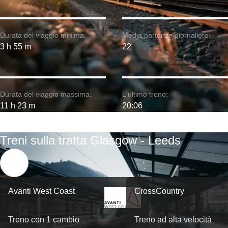
Durata del viaggio minima:
Media partenze giornaliere:
3 h 55 m
22
Durata del viaggio massima:
L'ultimo treno:
11 h 23 m
20:06
Treni sulla tratta Glasgow - Leeds
Avanti West Coast
CrossCountry
Treno con 1 cambio
Treno ad alta velocità