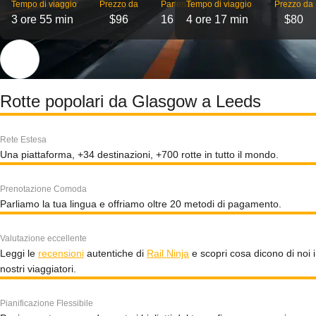
Tempo di viaggio
Prezzo da
Partenze
Tempo di viaggio
Prezzo da
3 ore 55 min
$96
16
4 ore 17 min
$80
Rotte popolari da Glasgow a Leeds
Rete Estesa
Una piattaforma, +34 destinazioni, +700 rotte in tutto il mondo.
Prenotazione Comoda
Parliamo la tua lingua e offriamo oltre 20 metodi di pagamento.
Valutazione eccellente
Leggi le
recensioni
autentiche di
Rail Ninja
e scopri cosa dicono di noi i
nostri viaggiatori.
Pianificazione Flessibile