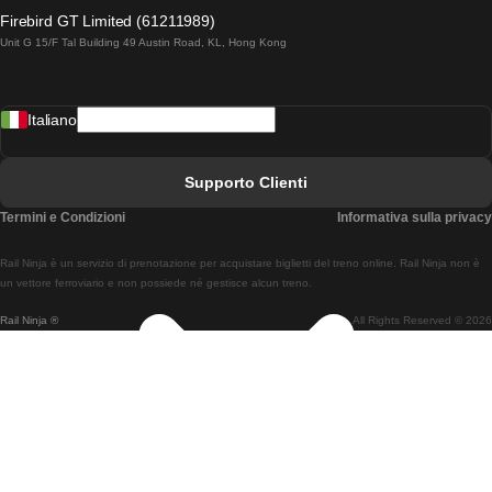
Treni Da Lagos A Lisbona
Firebird GT Limited (61211989)
Unit G 15/F Tal Building 49 Austin Road, KL, Hong Kong
Treni Da Lisbona A Madrid
Treni Da Madrid A Lisbona
Italiano
Treni Da Lisbona A Faro
Treni Da Faro A Lisbona
Supporto Clienti
Treni Da Lisbona A Coimbra
Termini e Condizioni
Informativa sulla privacy
Treni Da Coimbra A Lisbona
Rail Ninja è un servizio di prenotazione per acquistare biglietti del treno online. Rail Ninja non è
Treni Da Lisbon A Braga
un vettore ferroviario e non possiede né gestisce alcun treno.
Rail Ninja ®
All Rights Reserved © 2026
Treni Da Braga A Lisbona
Treni Da Porto A Coimbra
Treni Da Coimbra A Porto
Treni Da Barcellona A Madrid
Treni Da Madrid A Barcellona