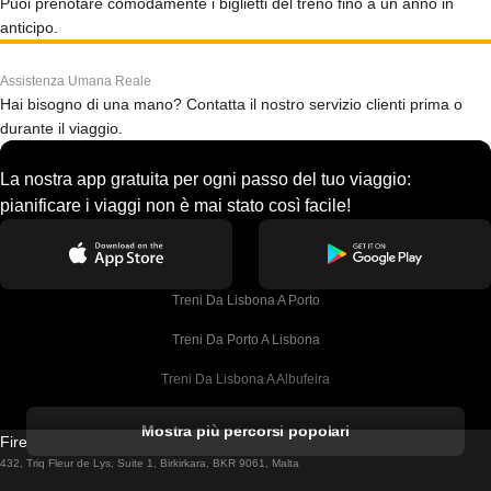
Puoi prenotare comodamente i biglietti del treno fino a un anno in
anticipo.
Assistenza Umana Reale
Hai bisogno di una mano? Contatta il nostro servizio clienti prima o
durante il viaggio.
La nostra app gratuita per ogni passo del tuo viaggio:
pianificare i viaggi non è mai stato così facile!
Treni Da Lisbona A Porto
Treni Da Porto A Lisbona
Treni Da Lisbona A Albufeira
Treni Da Albufeira A Lisbona
Mostra più percorsi popolari
Firebird GT Limited (OC 1451)
Treni Da Lisbona A Lagos
432, Triq Fleur de Lys, Suite 1, Birkirkara, BKR 9061, Malta