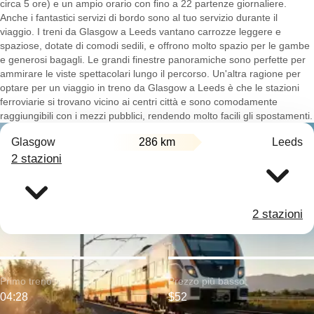
circa 5 ore) e un ampio orario con fino a 22 partenze giornaliere.
Anche i fantastici servizi di bordo sono al tuo servizio durante il
viaggio. I treni da Glasgow a Leeds vantano carrozze leggere e
spaziose, dotate di comodi sedili, e offrono molto spazio per le gambe
e generosi bagagli. Le grandi finestre panoramiche sono perfette per
ammirare le viste spettacolari lungo il percorso. Un'altra ragione per
optare per un viaggio in treno da Glasgow a Leeds è che le stazioni
ferroviarie si trovano vicino ai centri città e sono comodamente
raggiungibili con i mezzi pubblici, rendendo molto facili gli spostamenti.
Glasgow
286 km
Leeds
2 stazioni
2 stazioni
Primo treno:
Prezzo più basso:
04:28
$52