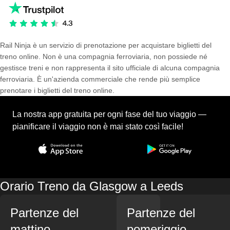
Rail Ninja è un servizio di prenotazione per acquistare biglietti del
treno online. Non è una compagnia ferroviaria, non possiede né
gestisce treni e non rappresenta il sito ufficiale di alcuna compagnia
ferroviaria. È un'azienda commerciale che rende più semplice
prenotare i biglietti del treno online.
La nostra app gratuita per ogni fase del tuo viaggio —
pianificare il viaggio non è mai stato così facile!
Orario Treno da Glasgow a Leeds
Partenze del
Partenze del
mattino
pomeriggio