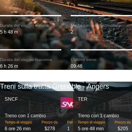
Durata del viaggio minima:
Media partenze giornaliere:
5 h 48 m
2
Durata del viaggio massima:
L'ultimo treno:
6 h 26 m
09:46
Treni sulla tratta Grenoble - Angers
SNCF
TER
Treno con 1 cambio
Treno con 1 cambio
Tempo di viaggio
Prezzo da
Partenze
Tempo di viaggio
Prezzo da
6 ore 26 min
$278
1
5 ore 48 min
$205