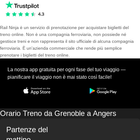
Rail Ninja è un servizio di prenotazione per acquistare biglietti del
treno online. Non è una compagnia ferroviaria, non possiede né
gestisce treni e non rappresenta il sito ufficiale di alcuna compagnia
ferroviaria. È un'azienda commerciale che rende più semplice
prenotare i biglietti del treno online.
La nostra app gratuita per ogni fase del tuo viaggio —
pianificare il viaggio non è mai stato così facile!
Orario Treno da Grenoble a Angers
Partenze del
mattino