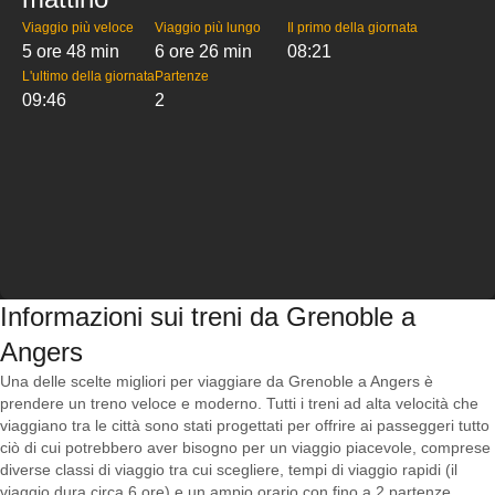
Viaggio più veloce
Viaggio più lungo
Il primo della giornata
5 ore 48 min
6 ore 26 min
08:21
L'ultimo della giornata
Partenze
09:46
2
Informazioni sui treni da Grenoble a
Angers
Una delle scelte migliori per viaggiare da Grenoble a Angers è
prendere un treno veloce e moderno. Tutti i treni ad alta velocità che
viaggiano tra le città sono stati progettati per offrire ai passeggeri tutto
ciò di cui potrebbero aver bisogno per un viaggio piacevole, comprese
diverse classi di viaggio tra cui scegliere, tempi di viaggio rapidi (il
viaggio dura circa 6 ore) e un ampio orario con fino a 2 partenze