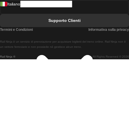
Italiano
Treni Da Lisbona A Faro
Treni Da Faro A Lisbona
Supporto Clienti
Treni Da Lisbona A Coimbra
Termini e Condizioni
Informativa sulla privacy
Treni Da Coimbra A Lisbona
Rail Ninja è un servizio di prenotazione per acquistare biglietti del treno online. Rail Ninja non è
Treni Da Lisbon A Braga
un vettore ferroviario e non possiede né gestisce alcun treno.
Rail Ninja ®
All Rights Reserved © 2026
Treni Da Braga A Lisbona
Treni Da Porto A Coimbra
Treni Da Coimbra A Porto
Treni Da Barcellona A Madrid
Treni Da Madrid A Barcellona
Treni Da Barcellona A Valencia
Treni Da Valencia A Barcellona