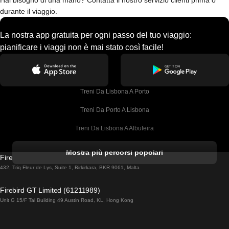
Hai bisogno di una mano? Contatta il nostro servizio clienti prima o
durante il viaggio.
La nostra app gratuita per ogni passo del tuo viaggio:
pianificare i viaggi non è mai stato così facile!
Treni Da Lisbona A Porto
Treni Da Porto A Lisbona
Treni Da Lisbona A Albufeira
Treni Da Albufeira A Lisbona
Mostra più percorsi popolari
Firebird GT Limited (OC 1451)
Treni Da Lisbona A Lagos
432, Triq Fleur de Lys, Suite 1, Birkirkara, BKR 9061, Malta
Treni Da Lagos A Lisbona
Firebird GT Limited (61211989)
Unit G 15/F Tal Building 49 Austin Road, KL, Hong Kong
Treni Da Lisbona A Madrid
Treni Da Madrid A Lisbona