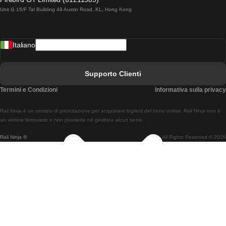
Unit G 15/F Tal Building 49 Austin Road, KL, Hong Kong
Treni Da Lisbona A Madrid
Treni Da Madrid A Lisbona
Italiano
Treni Da Lisbona A Faro
Treni Da Faro A Lisbona
Supporto Clienti
Treni Da Lisbona A Coimbra
Termini e Condizioni
Informativa sulla privacy
Treni Da Coimbra A Lisbona
Rail Ninja è un servizio di prenotazione per acquistare biglietti del treno online. Rail Ninja non è
Treni Da Lisbon A Braga
un vettore ferroviario e non possiede né gestisce alcun treno.
Rail Ninja ®
All Rights Reserved © 2026
Treni Da Braga A Lisbona
Treni Da Porto A Coimbra
Treni Da Coimbra A Porto
Treni Da Barcellona A Madrid
Treni Da Madrid A Barcellona