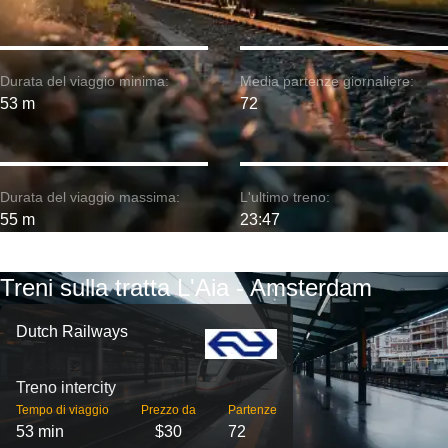
Durata del viaggio minima:
Media partenze giornaliere:
53 m
72
Durata del viaggio massima:
L'ultimo treno:
55 m
23:47
Treni sulla tratta L'Aia - Amsterdam
Dutch Railways
Treno intercity
Tempo di viaggio
Prezzo da
Partenze
53 min
$30
72