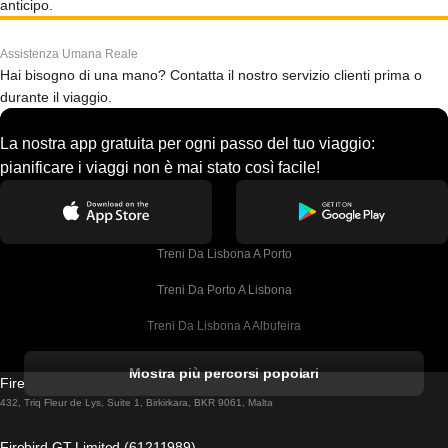
anticipo.
Assistenza Umana Reale
Hai bisogno di una mano? Contatta il nostro servizio clienti prima o
durante il viaggio.
La nostra app gratuita per ogni passo del tuo viaggio:
pianificare i viaggi non è mai stato così facile!
Treni Da Lisbona A Porto
Treni Da Porto A Lisbona
Treni Da Lisbona A Albufeira
Treni Da Albufeira A Lisbona
Mostra più percorsi popolari
Firebird GT Limited (OC 1451)
Treni Da Lisbona A Lagos
432, Triq Fleur de Lys, Suite 1, Birkirkara, BKR 9061, Malta
Treni Da Lagos A Lisbona
Firebird GT Limited (61211989)