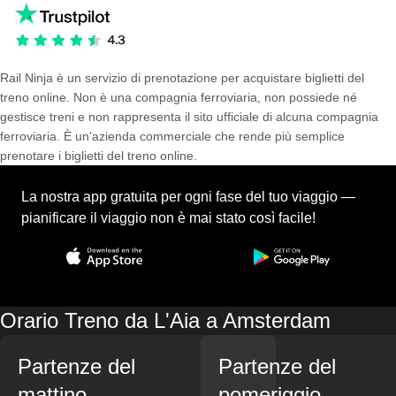
Rail Ninja è un servizio di prenotazione per acquistare biglietti del
treno online. Non è una compagnia ferroviaria, non possiede né
gestisce treni e non rappresenta il sito ufficiale di alcuna compagnia
ferroviaria. È un'azienda commerciale che rende più semplice
prenotare i biglietti del treno online.
La nostra app gratuita per ogni fase del tuo viaggio —
pianificare il viaggio non è mai stato così facile!
Orario Treno da L'Aia a Amsterdam
Partenze del
Partenze del
mattino
pomeriggio