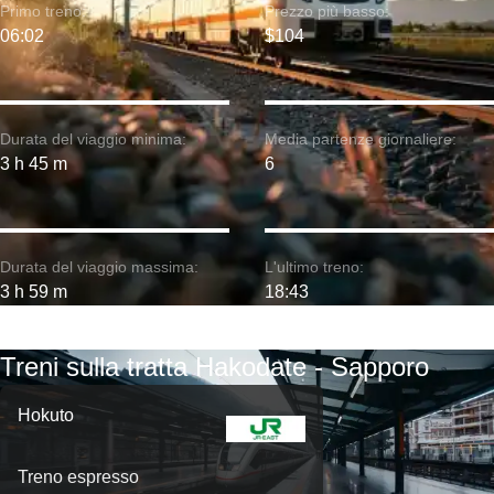
Primo treno:
Prezzo più basso:
06:02
$104
Durata del viaggio minima:
Media partenze giornaliere:
3 h 45 m
6
Durata del viaggio massima:
L'ultimo treno:
3 h 59 m
18:43
Treni sulla tratta Hakodate - Sapporo
Hokuto
Treno espresso