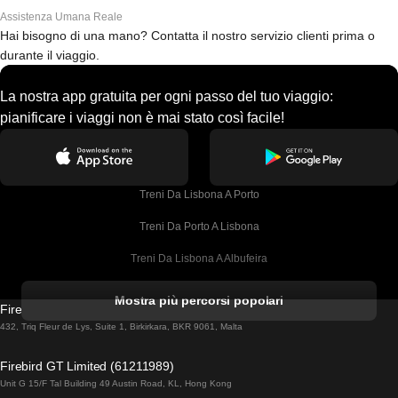
Assistenza Umana Reale
Hai bisogno di una mano? Contatta il nostro servizio clienti prima o
durante il viaggio.
La nostra app gratuita per ogni passo del tuo viaggio:
pianificare i viaggi non è mai stato così facile!
Treni Da Lisbona A Porto
Treni Da Porto A Lisbona
Treni Da Lisbona A Albufeira
Treni Da Albufeira A Lisbona
Mostra più percorsi popolari
Firebird GT Limited (OC 1451)
Treni Da Lisbona A Lagos
432, Triq Fleur de Lys, Suite 1, Birkirkara, BKR 9061, Malta
Treni Da Lagos A Lisbona
Firebird GT Limited (61211989)
Unit G 15/F Tal Building 49 Austin Road, KL, Hong Kong
Treni Da Lisbona A Madrid