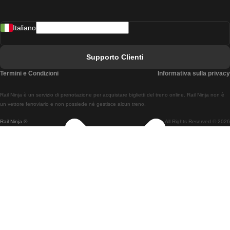
Treni Da Madrid A Lisbona
Italiano
Treni Da Lisbona A Faro
Treni Da Faro A Lisbona
Supporto Clienti
Treni Da Lisbona A Coimbra
Termini e Condizioni
Informativa sulla privacy
Treni Da Coimbra A Lisbona
Rail Ninja è un servizio di prenotazione per acquistare biglietti del treno online. Rail Ninja non è
Treni Da Lisbon A Braga
un vettore ferroviario e non possiede né gestisce alcun treno.
Rail Ninja ®
All Rights Reserved © 2026
Treni Da Braga A Lisbona
Treni Da Porto A Coimbra
Treni Da Coimbra A Porto
Treni Da Barcellona A Madrid
Treni Da Madrid A Barcellona
Treni Da Barcellona A Valencia