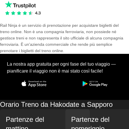
Rail Ninja è un servizio di prenotazione per acquistare biglietti del
treno online. Non è una compagnia ferroviaria, non possiede né
gestisce treni e non rappresenta il sito ufficiale di alcuna compagnia
ferroviaria. È un'azienda commerciale che rende più semplice
prenotare i biglietti del treno online.
La nostra app gratuita per ogni fase del tuo viaggio —
pianificare il viaggio non è mai stato così facile!
Orario Treno da Hakodate a Sapporo
Partenze del
Partenze del
mattino
pomeriggio