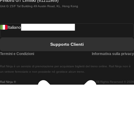
Firebird GT Limited (61211989)
Unit G 15/F Tal Building 49 Austin Road, KL, Hong Kong
Treni Da Lisbona A Madrid
Treni Da Madrid A Lisbona
Italiano
Treni Da Lisbona A Faro
Treni Da Faro A Lisbona
Supporto Clienti
Treni Da Lisbona A Coimbra
Termini e Condizioni
Informativa sulla privacy
Treni Da Coimbra A Lisbona
Rail Ninja è un servizio di prenotazione per acquistare biglietti del treno online. Rail Ninja non è
Treni Da Lisbon A Braga
un vettore ferroviario e non possiede né gestisce alcun treno.
Rail Ninja ®
All Rights Reserved © 2026
Treni Da Braga A Lisbona
Treni Da Porto A Coimbra
Treni Da Coimbra A Porto
Treni Da Barcellona A Madrid
Treni Da Madrid A Barcellona