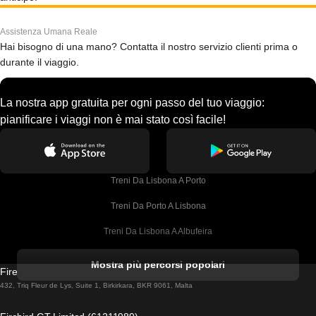
Assistenza Umana Reale
Hai bisogno di una mano? Contatta il nostro servizio clienti prima o
durante il viaggio.
La nostra app gratuita per ogni passo del tuo viaggio:
pianificare i viaggi non è mai stato così facile!
Treni Da Lisbona A Porto
Treni Da Porto A Lisbona
Treni Da Lisbona A Albufeira
Treni Da Albufeira A Lisbona
Mostra più percorsi popolari
Firebird GT Limited (OC 1451)
Treni Da Lisbona A Lagos
432, Triq Fleur de Lys, Suite 1, Birkirkara, BKR 9061, Malta
Treni Da Lagos A Lisbona