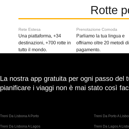
Rotte 
Rete Estesa
Prenotazione Comoda
Una piattaforma, +34
Parliamo la tua lingua e
destinazioni, +700 rotte in
offriamo oltre 20 metodi d
tutto il mondo.
pagamento.
La nostra app gratuita per ogni passo del t
pianificare i viaggi non è mai stato così faci
Treni Da Lisbona A Porto
Treni Da Porto A Lisb
Treni Da Lisbona A Lagos
Treni Da Lagos A Lis