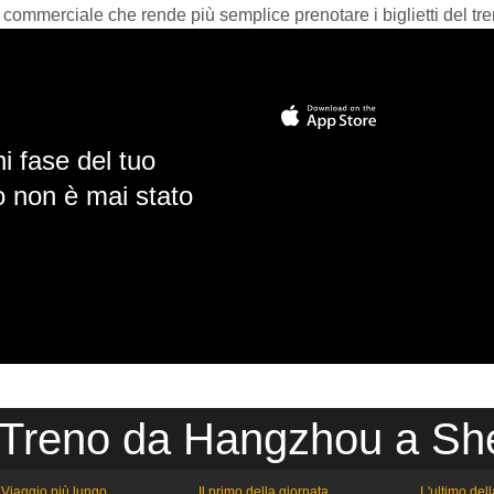
 commerciale che rende più semplice prenotare i biglietti del tre
i fase del tuo
io non è mai stato
 Treno da Hangzhou a S
Viaggio più lungo
Il primo della giornata
L'ultimo del