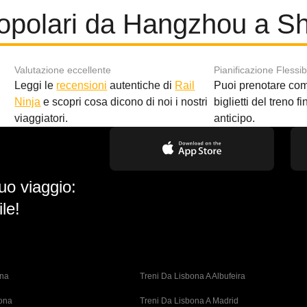
popolari da Hangzhou a S
Valutazione eccellente
Pianificazione Flessib
Leggi le
recensioni
autentiche di
Rail
Puoi prenotare co
i
Ninja
e scopri cosa dicono di noi i nostri
biglietti del treno f
viaggiatori.
anticipo.
uo viaggio:
le!
ona
Treni Da Lisbona A Albufeira
bona
Treni Da Lisbona A Madrid