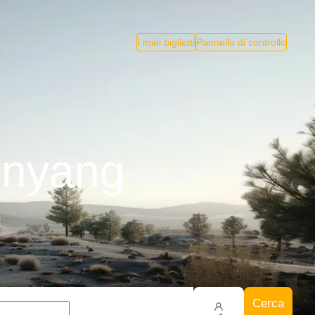
I miei biglietti
Pannello di controllo
enyang
Cerca