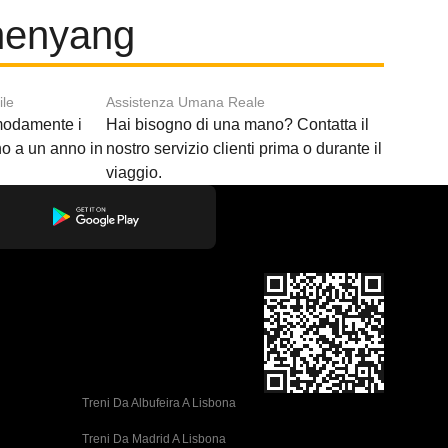
henyang
ile
Assistenza Umana Reale
modamente i
Hai bisogno di una mano? Contatta il
ino a un anno in
nostro servizio clienti prima o durante il
viaggio.
Treni Da Albufeira A Lisbona
Treni Da Madrid A Lisbona