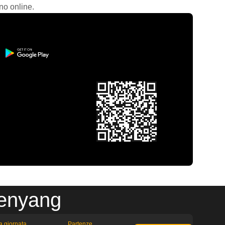
no online.
henyang
la giornata
Partenze