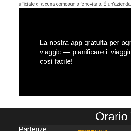
ufficiale di alcuna compagnia ferroviaria. È un'azienda
La nostra app gratuita per ogn
viaggio — pianificare il viagg
così facile!
Orario
Partenze
Viaggio più veloce