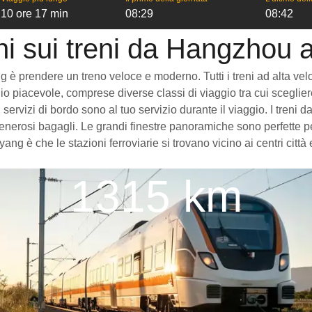
10 ore 17 min
08:29
08:42
ni sui treni da Hangzhou
prendere un treno veloce e moderno. Tutti i treni ad alta velocità
o piacevole, comprese diverse classi di viaggio tra cui scegliere,
ci servizi di bordo sono al tuo servizio durante il viaggio. I t
enerosi bagagli. Le grandi finestre panoramiche sono perfette per
g è che le stazioni ferroviarie si trovano vicino ai centri citt
1315 km