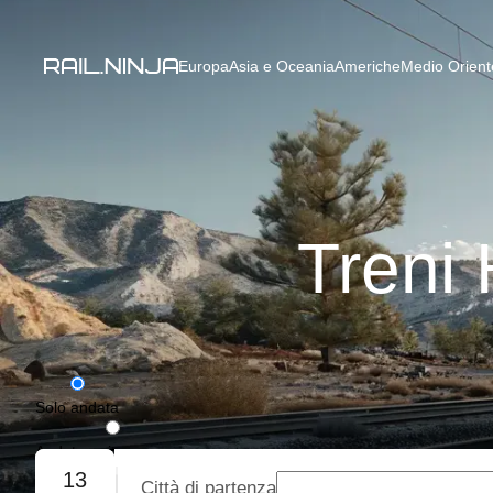
Europa
Asia e Oceania
Americhe
Medio Oriente
Treni
Solo andata
Andata e ritorno
13
Città di partenza