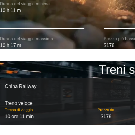
Durata del viaggio minima:
10 h 11 m
Durata del viaggio massima:
Prezzo più bass
10 h 17 m
$178
Treni 
China Railway
Treno veloce
Tempo di viaggio
Prezzo da
10 ore 11 min
$178