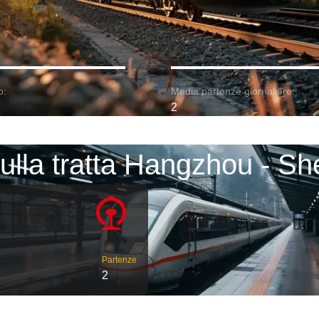
o:
Media partenze giornaliere:
2
sulla tratta Hangzhou - S
Partenze
2