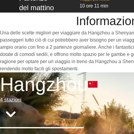
10 ore 11 min
del mattino
Informazio
Una delle scelte migliori per viaggiare da Hangzhou a Shenyang è 
passeggeri tutto ciò di cui potrebbero aver bisogno per un viaggi
ampio orario con fino a 2 partenze giornaliere. Anche i fantasti
dotate di comodi sedili, e offrono molto spazio per le gambe e g
ragione per optare per un viaggio in treno da Hangzhou a Shenyan
rendendo molto facili gli spostamenti.
Hangzhou
4 stazioni