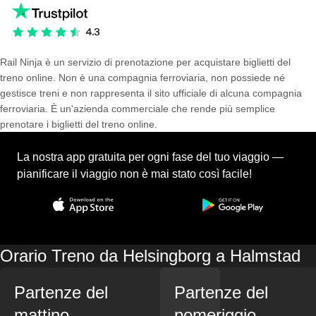
Rail Ninja è un servizio di prenotazione per acquistare biglietti del
treno online. Non è una compagnia ferroviaria, non possiede né
gestisce treni e non rappresenta il sito ufficiale di alcuna compagnia
ferroviaria. È un'azienda commerciale che rende più semplice
prenotare i biglietti del treno online.
La nostra app gratuita per ogni fase del tuo viaggio —
pianificare il viaggio non è mai stato così facile!
Orario Treno da Helsingborg a Halmstad
Partenze del
Partenze del
mattino
pomeriggio