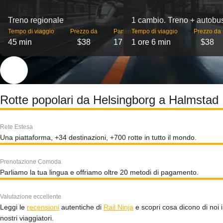
Treno regionale
1 cambio. Treno + autobu
Tempo di viaggio
Prezzo da
Partenze
Tempo di viaggio
Prezzo da
45 min
$38
17
1 ore 6 min
$38
Rotte popolari da Helsingborg a Halmstad
Rete Estesa
Una piattaforma, +34 destinazioni, +700 rotte in tutto il mondo.
Prenotazione Comoda
Parliamo la tua lingua e offriamo oltre 20 metodi di pagamento.
Valutazione eccellente
Leggi le
recensioni
autentiche di
Rail Ninja
e scopri cosa dicono di noi i
nostri viaggiatori.