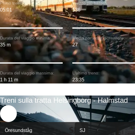
Primo treno:
Prezzo più basso:
05:01
$36
Durata del viaggio minima:
Media partenze giornaliere:
35 m
27
Durata del viaggio massima:
L'ultimo treno:
1 h 11 m
23:35
Treni sulla tratta Helsingborg - Halmstad
Öresundståg
SJ