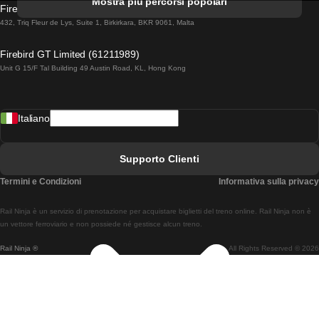
Mostra più percorsi popolari
Firebird GT Limited (OC 1451)
Treni Da Lisbona A Lagos
432, Triq Fleur de Lys, Suite 1, Birkirkara, BKR 9061, Malta
Treni Da Lagos A Lisbona
Firebird GT Limited (61211989)
Unit G 15/F Tal Building 49 Austin Road, KL, Hong Kong
Treni Da Lisbona A Madrid
Treni Da Madrid A Lisbona
Italiano
Treni Da Lisbona A Faro
Treni Da Faro A Lisbona
Supporto Clienti
Treni Da Lisbona A Coimbra
Termini e Condizioni
Informativa sulla privacy
Treni Da Coimbra A Lisbona
Rail Ninja è un servizio di prenotazione per acquistare biglietti del treno online. Rail Ninja non è
Treni Da Lisbon A Braga
un vettore ferroviario e non possiede né gestisce alcun treno.
Rail Ninja ®
All Rights Reserved © 2026
Treni Da Braga A Lisbona
Treni Da Porto A Coimbra
Treni Da Coimbra A Porto