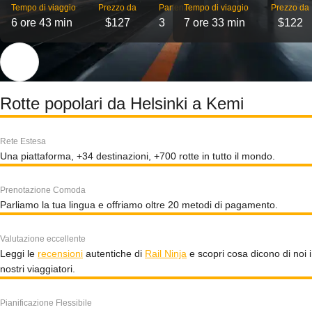
Tempo di viaggio
Prezzo da
Partenze
Tempo di viaggio
Prezzo da
6 ore 43 min
$127
3
7 ore 33 min
$122
Rotte popolari da Helsinki a Kemi
Rete Estesa
Una piattaforma, +34 destinazioni, +700 rotte in tutto il mondo.
Prenotazione Comoda
Parliamo la tua lingua e offriamo oltre 20 metodi di pagamento.
Valutazione eccellente
Leggi le
recensioni
autentiche di
Rail Ninja
e scopri cosa dicono di noi i
nostri viaggiatori.
Pianificazione Flessibile