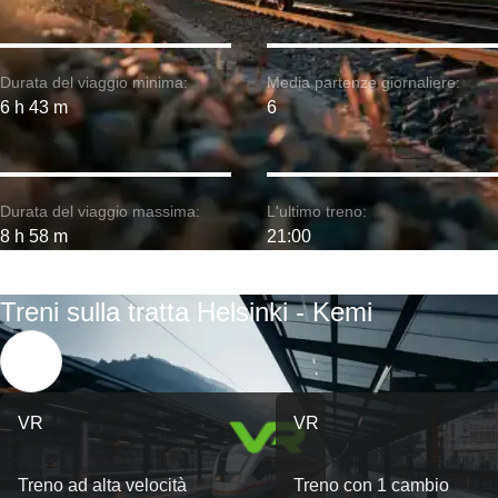
Durata del viaggio minima:
Media partenze giornaliere:
6 h 43 m
6
Durata del viaggio massima:
L'ultimo treno:
8 h 58 m
21:00
Treni sulla tratta Helsinki - Kemi
VR
VR
Treno ad alta velocità
Treno con 1 cambio