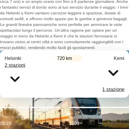
circa 7 ore) e un ampio orario con fino a 6 partenze giornaliere. Anche
i fantastici servizi di bordo sono al tuo servizio durante il viaggio. I treni
da Helsinki a Kemi vantano carrozze leggere e spaziose, dotate di
comodi sedili, e offrono molto spazio per le gambe e generosi bagagli.
Le grandi finestre panoramiche sono perfette per ammirare le viste
spettacolari lungo il percorso. Un'altra ragione per optare per un
viaggio in treno da Helsinki a Kemi è che le stazioni ferroviarie si
trovano vicino ai centri città e sono comodamente raggiungibili con i
mezzi pubblici, rendendo molto facili gli spostamenti.
Helsinki
720 km
Kemi
2 stazioni
1 stazione
Primo treno:
Prezzo più basso:
06:20
$101