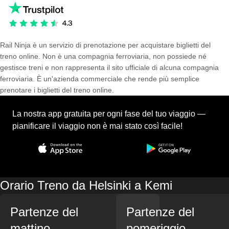
Rail Ninja è un servizio di prenotazione per acquistare biglietti del
treno online. Non è una compagnia ferroviaria, non possiede né
gestisce treni e non rappresenta il sito ufficiale di alcuna compagnia
ferroviaria. È un'azienda commerciale che rende più semplice
prenotare i biglietti del treno online.
La nostra app gratuita per ogni fase del tuo viaggio —
pianificare il viaggio non è mai stato così facile!
Orario Treno da Helsinki a Kemi
Partenze del
Partenze del
mattino
pomeriggio