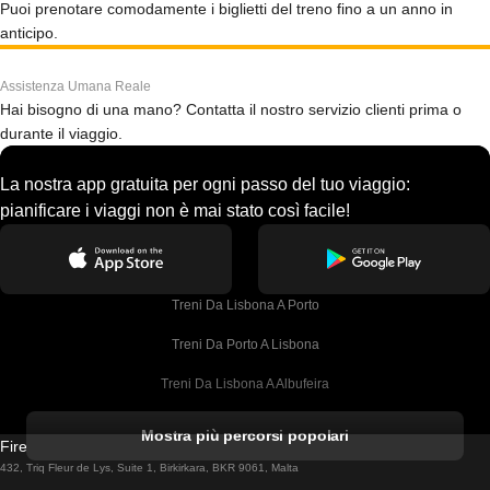
Puoi prenotare comodamente i biglietti del treno fino a un anno in
anticipo.
Assistenza Umana Reale
Hai bisogno di una mano? Contatta il nostro servizio clienti prima o
durante il viaggio.
La nostra app gratuita per ogni passo del tuo viaggio:
pianificare i viaggi non è mai stato così facile!
Treni Da Lisbona A Porto
Treni Da Porto A Lisbona
Treni Da Lisbona A Albufeira
Treni Da Albufeira A Lisbona
Mostra più percorsi popolari
Firebird GT Limited (OC 1451)
Treni Da Lisbona A Lagos
432, Triq Fleur de Lys, Suite 1, Birkirkara, BKR 9061, Malta