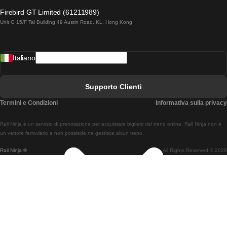
Treni Da Lagos A Lisbona
Firebird GT Limited (61211989)
Unit G 15/F Tal Building 49 Austin Road, KL, Hong Kong
Treni Da Lisbona A Madrid
Treni Da Madrid A Lisbona
Italiano
Treni Da Lisbona A Faro
Treni Da Faro A Lisbona
Supporto Clienti
Treni Da Lisbona A Coimbra
Termini e Condizioni
Informativa sulla privacy
Treni Da Coimbra A Lisbona
Rail Ninja è un servizio di prenotazione per acquistare biglietti del treno online. Rail Ninja non è
Treni Da Lisbon A Braga
un vettore ferroviario e non possiede né gestisce alcun treno.
Rail Ninja ®
All Rights Reserved © 2026
Treni Da Braga A Lisbona
Treni Da Porto A Coimbra
Treni Da Coimbra A Porto
Treni Da Barcellona A Madrid
Treni Da Madrid A Barcellona