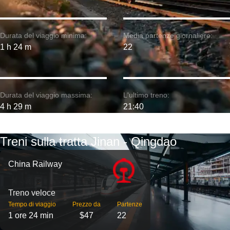
Durata del viaggio minima:
Media partenze giornaliere:
1 h 24 m
22
Durata del viaggio massima:
L'ultimo treno:
4 h 29 m
21:40
Treni sulla tratta Jinan - Qingdao
China Railway
Treno veloce
Tempo di viaggio
Prezzo da
Partenze
1 ore 24 min
$47
22