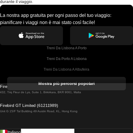
durante il viaggio.
La nostra app gratuita per ogni passo del tuo viaggio:
pianificare i viaggi non è mai stato così facile!
Treni Da Lisbona A Porto
Treni Da Porto A Lisbona
Treni Da Lisbona A Albufeira
Treni Da Albufeira A Lisbona
Mostra più percorsi popolari
Firebird GT Limited (OC 1451)
Treni Da Lisbona A Lagos
432, Triq Fleur de Lys, Suite 1, Birkirkara, BKR 9061, Malta
Treni Da Lagos A Lisbona
Firebird GT Limited (61211989)
Unit G 15/F Tal Building 49 Austin Road, KL, Hong Kong
Treni Da Lisbona A Madrid
Treni Da Madrid A Lisbona
Italiano