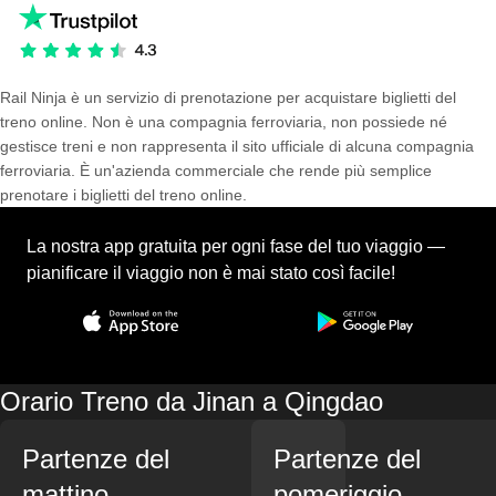
Rail Ninja è un servizio di prenotazione per acquistare biglietti del
treno online. Non è una compagnia ferroviaria, non possiede né
gestisce treni e non rappresenta il sito ufficiale di alcuna compagnia
ferroviaria. È un'azienda commerciale che rende più semplice
prenotare i biglietti del treno online.
La nostra app gratuita per ogni fase del tuo viaggio —
pianificare il viaggio non è mai stato così facile!
Orario Treno da Jinan a Qingdao
Partenze del
Partenze del
mattino
pomeriggio