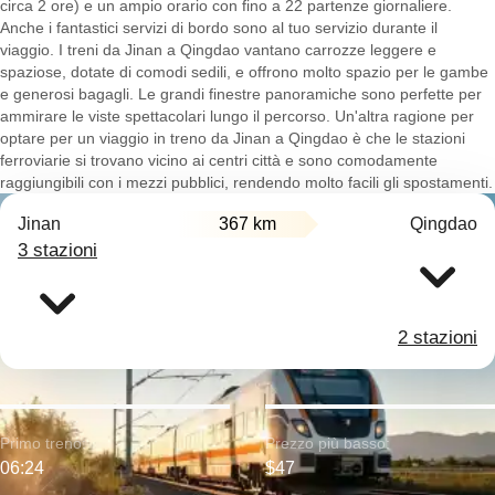
circa 2 ore) e un ampio orario con fino a 22 partenze giornaliere.
Anche i fantastici servizi di bordo sono al tuo servizio durante il
viaggio. I treni da Jinan a Qingdao vantano carrozze leggere e
spaziose, dotate di comodi sedili, e offrono molto spazio per le gambe
e generosi bagagli. Le grandi finestre panoramiche sono perfette per
ammirare le viste spettacolari lungo il percorso. Un'altra ragione per
optare per un viaggio in treno da Jinan a Qingdao è che le stazioni
ferroviarie si trovano vicino ai centri città e sono comodamente
raggiungibili con i mezzi pubblici, rendendo molto facili gli spostamenti.
Jinan
367 km
Qingdao
3 stazioni
2 stazioni
Primo treno:
Prezzo più basso:
06:24
$47