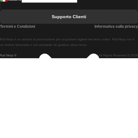
Treni Da Lisbona A Faro
Treni Da Faro A Lisbona
Supporto Clienti
Treni Da Lisbona A Coimbra
Termini e Condizioni
Informativa sulla privacy
Treni Da Coimbra A Lisbona
Rail Ninja è un servizio di prenotazione per acquistare biglietti del treno online. Rail Ninja non è
Treni Da Lisbon A Braga
un vettore ferroviario e non possiede né gestisce alcun treno.
Rail Ninja ®
All Rights Reserved © 2026
Treni Da Braga A Lisbona
Treni Da Porto A Coimbra
Treni Da Coimbra A Porto
Treni Da Barcellona A Madrid
Treni Da Madrid A Barcellona
Treni Da Barcellona A Valencia
Treni Da Valencia A Barcellona
Treni Da Barcellona A Parigi