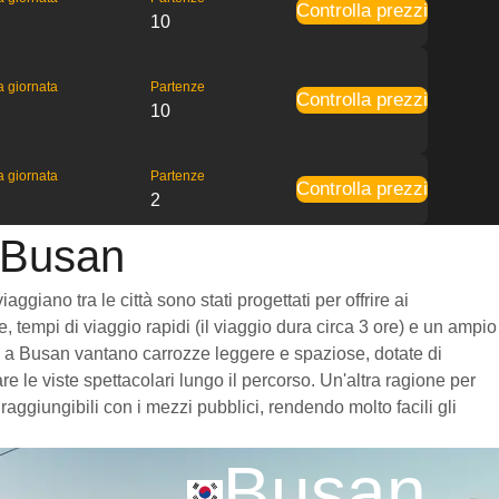
Controlla prezzi
10
la giornata
Partenze
Controlla prezzi
10
la giornata
Partenze
Controlla prezzi
2
a Busan
giano tra le città sono stati progettati per offrire ai
, tempi di viaggio rapidi (il viaggio dura circa 3 ore) e un ampio
inju a Busan vantano carrozze leggere e spaziose, dotate di
 le viste spettacolari lungo il percorso. Un'altra ragione per
raggiungibili con i mezzi pubblici, rendendo molto facili gli
Busan