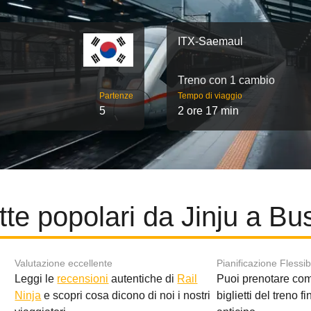
ITX-Saemaul
Treno con 1 cambio
Partenze
Tempo di viaggio
5
2 ore 17 min
tte popolari da Jinju a Bu
Valutazione eccellente
Pianificazione Flessib
Leggi le
recensioni
autentiche di
Rail
Puoi prenotare co
i
Ninja
e scopri cosa dicono di noi i nostri
biglietti del treno f