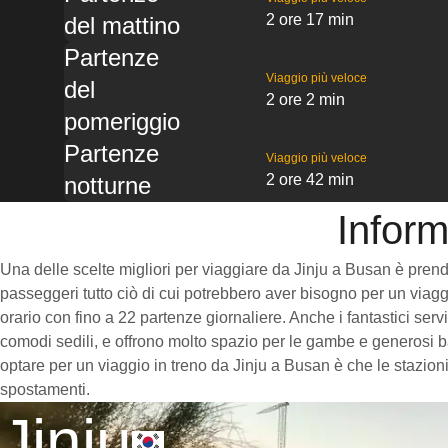
2 ore 17 min
del mattino
Partenze
Viaggio più veloce
del
2 ore 2 min
pomeriggio
Partenze
Viaggio più veloce
2 ore 42 min
notturne
Inform
Una delle scelte migliori per viaggiare da Jinju a Busan è prendere
passeggeri tutto ciò di cui potrebbero aver bisogno per un viaggi
orario con fino a 22 partenze giornaliere. Anche i fantastici serv
comodi sedili, e offrono molto spazio per le gambe e generosi ba
optare per un viaggio in treno da Jinju a Busan è che le stazioni
spostamenti.
Jinju