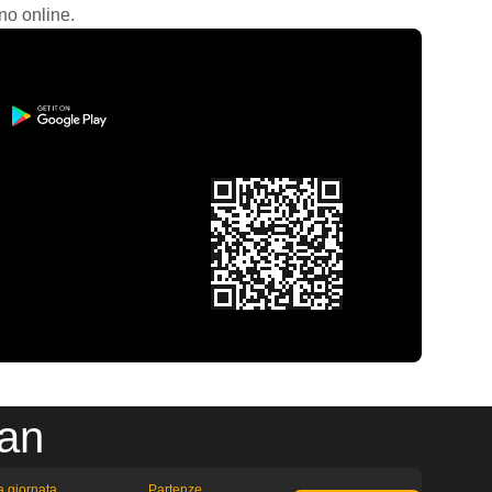
no online.
san
la giornata
Partenze