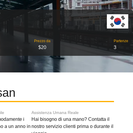
Prezzo da
Partenze
$20
3
san
ile
Assistenza Umana Reale
modamente i
Hai bisogno di una mano? Contatta il
ino a un anno in
nostro servizio clienti prima o durante il