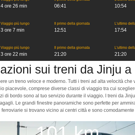
4 ore 26 min
06:41
10:54
Viaggio più lungo
Il primo della giornata
L'ultimo del
3 ore 7 min
12:51
17:54
Viaggio più lungo
Il primo della giornata
L'ultimo del
3 ore 22 min
21:20
21:20
azioni sui treni da Jinju 
 un treno veloce e moderno. Tutti i treni ad alta velocità che viag
o piacevole, comprese diverse classi di viaggio tra cui scegliere
izi di bordo sono al tuo servizio durante il viaggio. I treni da J
gagli. Le grandi finestre panoramiche sono perfette per ammirare
 ferroviarie si trovano vicino ai centri città e sono comodamente 
101 km