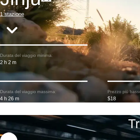
1 stazione
Durata del viaggio minima:
2 h 2 m
Durata del viaggio massima:
Prezzo più bass
4 h 26 m
$18
Tr