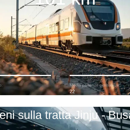
o:
Media partenze giornaliere:
22
eni sulla tratta Jinju - Bu