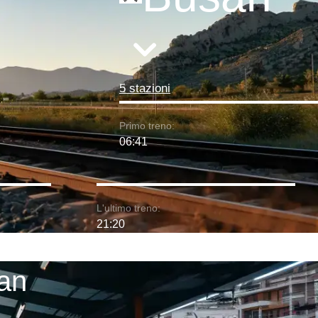
5 stazioni
Primo treno:
06:41
L'ultimo treno:
21:20
san