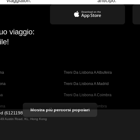
viaggiatori.
anticipo.
uo viaggio:
le!
ona
Treni Da Lisbona A Albufeira
bona
Treni Da Lisbona A Madrid
na
Treni Da Lisbona A Coimbra
ona
Treni Da Porto A Coimbra
Mostra più percorsi popolari
ted (61211989)
cellona
Treni Da Barcellona A Valencia
ng 49 Austin Road, KL, Hong Kong
ellona 
Treni Da Barcellona A Siviglia