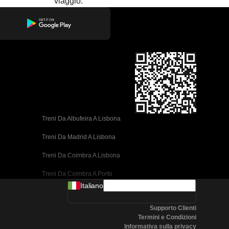
viaggio.
Treni Da Albufeira A Lisbona
Treni Da Madrid A Lisbona
Treni Da Coimbra A Lisbona
Treni Da Coimbra A Porto
Italiano
Treni Da Valencia A Barcellona
Supporto Clienti
Treni Da Siviglia A Barcellona
Termini e Condizioni
Informativa sulla privacy