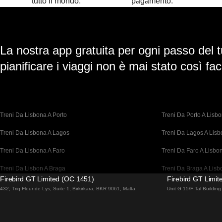
tutto il mondo.
pagamento.
La nostra app gratuita per ogni passo del t
pianificare i viaggi non è mai stato così faci
Treni Da Lisbona A Porto
Treni Da Porto A Lisb
Treni Da Lisbona A Lagos
Treni Da Lagos A Lis
Treni Da Lisbona A Faro
Treni Da Faro A Lisbo
Treni Da Lisbon A Braga
Treni Da Braga A Lisb
Firebird GT Limited (OC 1451)
Firebird GT Limi
Treni Da Barcellona A Madrid
Treni Da Madrid A Bar
432, Triq Fleur de Lys, Suite 1, Birkirkara, BKR 9061, Malta
Unit G 15/F Tal Buildi
Treni Da Barcellona A Parigi
Treni Da Parigi A Barc