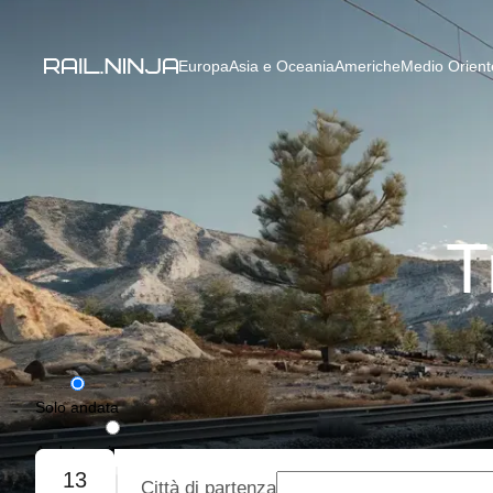
Europa
Asia e Oceania
Americhe
Medio Oriente
T
Solo andata
Andata e ritorno
13
Città di partenza