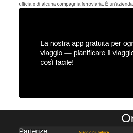
ufficiale di alcuna compagnia ferroviaria. È un'azienda
La nostra app gratuita per ogn
viaggio — pianificare il viagg
così facile!
Or
Partenze
Viaggio più veloce