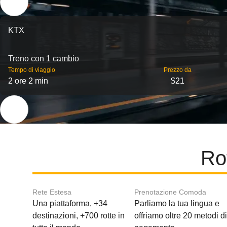
KTX
Treno con 1 cambio
Tempo di viaggio
Prezzo da
2 ore 2 min
$21
Ro
Rete Estesa
Prenotazione Comoda
Una piattaforma, +34
Parliamo la tua lingua e
destinazioni, +700 rotte in
offriamo oltre 20 metodi d