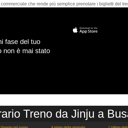
 commerciale che rende più semplice prenotare i biglietti del tre
i fase del tuo
io non è mai stato
ario Treno da Jinju a Bu
Viaggio più lungo
Il primo della giornata
L'ultimo del