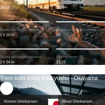
Primo treno:
Prezzo più basso:
06:18
$107
Durata del viaggio minima:
Media partenze giornaliere:
1 h 20 m
85
Durata del viaggio massima:
L'ultimo treno:
2 h 54 m
21:25
Treni sulla tratta Kitakyushu - Okayama
Nozomi Shinkansen
Hikari Shinkansen