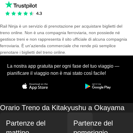
Rail Ninja è un servizio di prenotazione per acquistare biglietti del
treno online. Non è una compagnia ferroviaria, non possiede né
gestisce treni e non rappresenta il sito ufficiale di alcuna compagnia
ferroviaria. È un'azienda commerciale che rende più semplice
prenotare i biglietti del treno online.
La nostra app gratuita per ogni fase del tuo viaggio —
pianificare il viaggio non è mai stato così facile!
Orario Treno da Kitakyushu a Okayama
Partenze del
Partenze del
mattino
pomeriggio