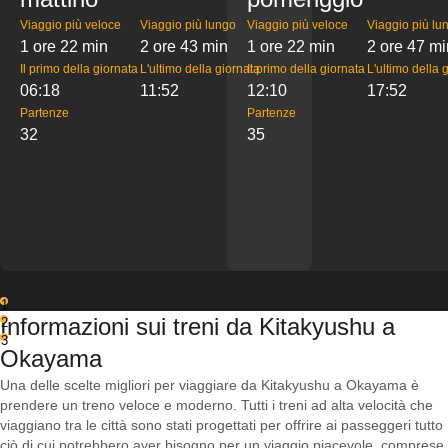
Viaggio più veloce
Viaggio più lungo
Viaggio più veloce
Viaggio più lu
1 ore 22 min
2 ore 43 min
1 ore 22 min
2 ore 47 mi
Il primo della giornata
L'ultimo della giornata
Il primo della giornata
L'ultimo della 
06:18
11:52
12:10
17:52
Partenze
Partenze
32
35
1
Informazioni sui treni da Kitakyushu a
2
3
Okayama
Una delle scelte migliori per viaggiare da Kitakyushu a Okayama è
prendere un treno veloce e moderno. Tutti i treni ad alta velocità che
viaggiano tra le città sono stati progettati per offrire ai passeggeri tutto
ciò di cui potrebbero aver bisogno per un viaggio piacevole, comprese