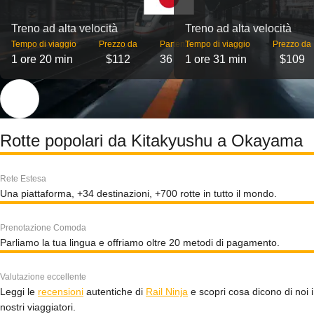
Treno ad alta velocità
Treno ad alta velocità
Tempo di viaggio
Prezzo da
Partenze
Tempo di viaggio
Prezzo da
1 ore 20 min
$112
36
1 ore 31 min
$109
Rotte popolari da Kitakyushu a Okayama
Rete Estesa
Una piattaforma, +34 destinazioni, +700 rotte in tutto il mondo.
Prenotazione Comoda
Parliamo la tua lingua e offriamo oltre 20 metodi di pagamento.
Valutazione eccellente
Leggi le
recensioni
autentiche di
Rail Ninja
e scopri cosa dicono di noi i
nostri viaggiatori.