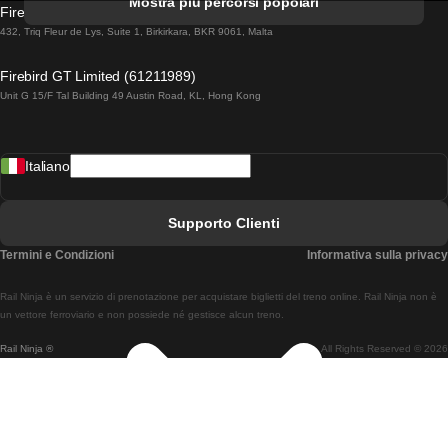
Mostra più percorsi popolari
Firebird GT Limited (OC 1451)
Treni Da Lisbona A Lagos
432, Triq Fleur de Lys, Suite 1, Birkirkara, BKR 9061, Malta
Treni Da Lagos A Lisbona
Firebird GT Limited (61211989)
Unit G 15/F Tal Building 49 Austin Road, KL, Hong Kong
Treni Da Lisbona A Madrid
Treni Da Madrid A Lisbona
Italiano
Treni Da Lisbona A Faro
Treni Da Faro A Lisbona
Supporto Clienti
Treni Da Lisbona A Coimbra
Termini e Condizioni
Informativa sulla privacy
Treni Da Coimbra A Lisbona
Rail Ninja è un servizio di prenotazione per acquistare biglietti del treno online. Rail Ninja non è
Treni Da Lisbon A Braga
un vettore ferroviario e non possiede né gestisce alcun treno.
Rail Ninja ®
All Rights Reserved © 2026
Treni Da Braga A Lisbona
Treni Da Porto A Coimbra
Treni Da Coimbra A Porto