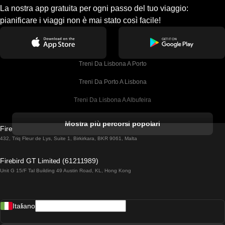
La nostra app gratuita per ogni passo del tuo viaggio:
pianificare i viaggi non è mai stato così facile!
Treni Da Lisbona A Porto
Treni Da Porto A Lisbona
Treni Da Lisbona A Albufeira
Treni Da Albufeira A Lisbona
Mostra più percorsi popolari
Firebird GT Limited (OC 1451)
Treni Da Lisbona A Lagos
432, Triq Fleur de Lys, Suite 1, Birkirkara, BKR 9061, Malta
Treni Da Lagos A Lisbona
Firebird GT Limited (61211989)
Unit G 15/F Tal Building 49 Austin Road, KL, Hong Kong
Treni Da Lisbona A Madrid
Treni Da Madrid A Lisbona
Italiano
Treni Da Lisbona A Faro