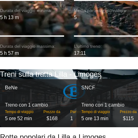
Durata del viaggio minima:
Media partenze giornaliere:
5 h 13 m
5
Durata del viaggio massima:
L'ultimo treno:
5 h 57 m
17:11
Treni sulla tratta Lilla - Limoges
BeNe
SNCF
Treno con 1 cambio
Treno con 1 cambio
Tempo di viaggio
Prezzo da
Partenze
Tempo di viaggio
Prezzo da
5 ore 52 min
$168
1
5 ore 13 min
$115
Rotte popolari da Lilla a Limoges