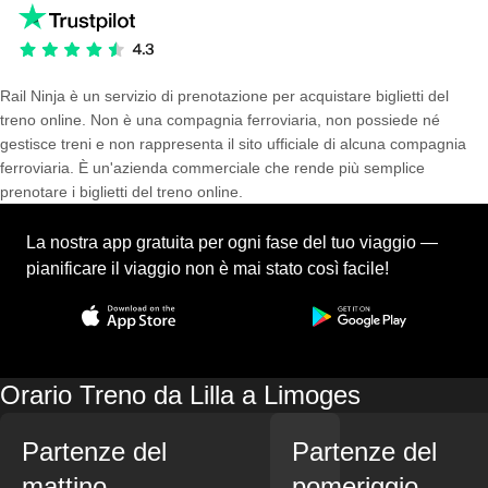
Rail Ninja è un servizio di prenotazione per acquistare biglietti del
treno online. Non è una compagnia ferroviaria, non possiede né
gestisce treni e non rappresenta il sito ufficiale di alcuna compagnia
ferroviaria. È un'azienda commerciale che rende più semplice
prenotare i biglietti del treno online.
La nostra app gratuita per ogni fase del tuo viaggio —
pianificare il viaggio non è mai stato così facile!
Orario Treno da Lilla a Limoges
Partenze del
Partenze del
mattino
pomeriggio