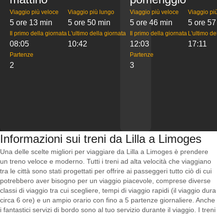
Viaggio più veloce
Viaggio più lungo
Viaggio più veloce
Viaggio pi
5 ore 13 min
5 ore 50 min
5 ore 46 min
5 ore 57
Il primo della giornata
L'ultimo della giornata
Il primo della giornata
L'ultimo de
08:05
10:42
12:03
17:11
Partenze
Partenze
2
3
Informazioni sui treni da Lilla a Limoges
Una delle scelte migliori per viaggiare da Lilla a Limoges è prendere
un treno veloce e moderno. Tutti i treni ad alta velocità che viaggiano
tra le città sono stati progettati per offrire ai passeggeri tutto ciò di cui
potrebbero aver bisogno per un viaggio piacevole, comprese diverse
classi di viaggio tra cui scegliere, tempi di viaggio rapidi (il viaggio dura
circa 6 ore) e un ampio orario con fino a 5 partenze giornaliere. Anche
i fantastici servizi di bordo sono al tuo servizio durante il viaggio. I treni