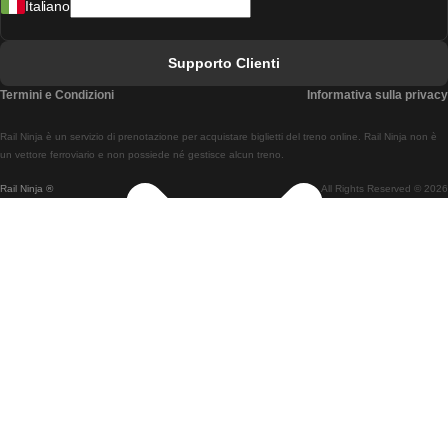
Italiano
Treni Da Lisbona A Faro
Treni Da Faro A Lisbona
Supporto Clienti
Treni Da Lisbona A Coimbra
Termini e Condizioni
Informativa sulla privacy
Treni Da Coimbra A Lisbona
Rail Ninja è un servizio di prenotazione per acquistare biglietti del treno online. Rail Ninja non è
Treni Da Lisbon A Braga
un vettore ferroviario e non possiede né gestisce alcun treno.
Rail Ninja ®
All Rights Reserved © 2026
Treni Da Braga A Lisbona
Treni Da Porto A Coimbra
Treni Da Coimbra A Porto
Treni Da Barcellona A Madrid
Treni Da Madrid A Barcellona
Treni Da Barcellona A Valencia
Treni Da Valencia A Barcellona
Treni Da Barcellona A Parigi