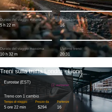
Durata del viaggio minima:
Media partenze giornaliere:
5 h 22 m
16
Durata del viaggio massima:
L'ultimo treno:
10 h 32 m
20:31
Treni sulla tratta Londra - Lione
Eurostar (EST)
Treno con 1 cambio
Tempo di viaggio
Prezzo da
Partenze
5 ore 22 min
$294
16