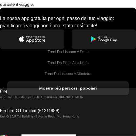
durante il viaggio.
La nostra app gratuita per ogni passo del tuo viaggio:
pianificare i viaggi non è mai stato così facile!
Treni Da Lisbona A Porto
Treni Da Porto A Lisbona
Treni Da Lisbona A Albufeira
Treni Da Albufeira A Lisbona
Mostra più percorsi popolari
Firebird GT Limited (OC 1451)
Treni Da Lisbona A Lagos
432, Triq Fleur de Lys, Suite 1, Birkirkara, BKR 9061, Malta
Treni Da Lagos A Lisbona
Firebird GT Limited (61211989)
Unit G 15/F Tal Building 49 Austin Road, KL, Hong Kong
Treni Da Lisbona A Madrid
Treni Da Madrid A Lisbona