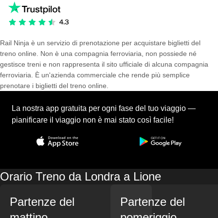
Rail Ninja è un servizio di prenotazione per acquistare biglietti del
treno online. Non è una compagnia ferroviaria, non possiede né
gestisce treni e non rappresenta il sito ufficiale di alcuna compagnia
ferroviaria. È un'azienda commerciale che rende più semplice
prenotare i biglietti del treno online.
La nostra app gratuita per ogni fase del tuo viaggio —
pianificare il viaggio non è mai stato così facile!
Orario Treno da Londra a Lione
Partenze del
Partenze del
mattino
pomeriggio