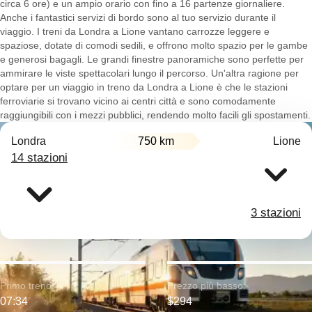
circa 6 ore) e un ampio orario con fino a 16 partenze giornaliere.
Anche i fantastici servizi di bordo sono al tuo servizio durante il
viaggio. I treni da Londra a Lione vantano carrozze leggere e
spaziose, dotate di comodi sedili, e offrono molto spazio per le gambe
e generosi bagagli. Le grandi finestre panoramiche sono perfette per
ammirare le viste spettacolari lungo il percorso. Un'altra ragione per
optare per un viaggio in treno da Londra a Lione è che le stazioni
ferroviarie si trovano vicino ai centri città e sono comodamente
raggiungibili con i mezzi pubblici, rendendo molto facili gli spostamenti.
Londra
750 km
Lione
14 stazioni
3 stazioni
Primo treno:
Prezzo più basso:
07:34
$294