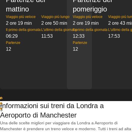
mattino
pomeriggio
Viaggio più veloce
Viaggio più lungo
Viaggio più veloce
Viaggio più lu
2 ore 19 min
2 ore 50 min
2 ore 19 min
2 ore 43 mi
Il primo della giornata
L'ultimo della giornata
Il primo della giornata
L'ultimo della 
06:29
11:53
12:33
17:53
Partenze
Partenze
12
12
1
Informazioni sui treni da Londra a
2
3
Aeroporto di Manchester
Una delle scelte migliori per viaggiare da Londra a Aeroporto di
Manchester è prendere un treno veloce e moderno. Tutti i treni ad alta