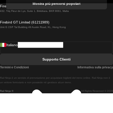
Treni Da Albufeira A Lisbona
Mostra più percorsi popolari
Firebird GT Limited (OC 1451)
Treni Da Lisbona A Lagos
432, Triq Fleur de Lys, Suite 1, Birkirkara, BKR 9061, Malta
Treni Da Lagos A Lisbona
Firebird GT Limited (61211989)
Unit G 15/F Tal Building 49 Austin Road, KL, Hong Kong
Treni Da Lisbona A Madrid
Treni Da Madrid A Lisbona
Italiano
Treni Da Lisbona A Faro
Treni Da Faro A Lisbona
Supporto Clienti
Treni Da Lisbona A Coimbra
Termini e Condizioni
Informativa sulla privacy
Treni Da Coimbra A Lisbona
Rail Ninja è un servizio di prenotazione per acquistare biglietti del treno online. Rail Ninja non è
Treni Da Lisbon A Braga
un vettore ferroviario e non possiede né gestisce alcun treno.
Rail Ninja ®
All Rights Reserved © 2026
Treni Da Braga A Lisbona
Treni Da Porto A Coimbra
Treni Da Coimbra A Porto