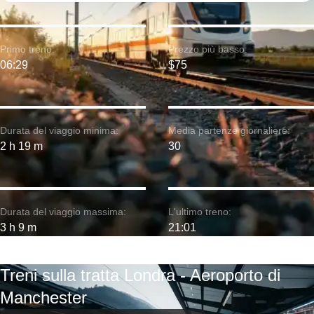
Primo treno:
Prezzo più basso:
06:29
$75
Durata del viaggio minima:
Media partenze giornaliere:
2 h 19 m
30
Durata del viaggio massima:
L'ultimo treno:
3 h 9 m
21:01
Treni sulla tratta Londra - Aeroporto di
Manchester