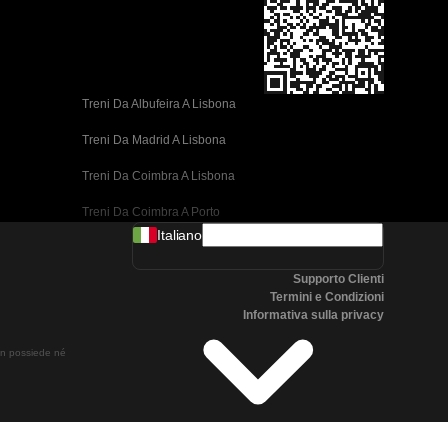
Treni Da Albufeira A Lisbona
Treni Da Madrid A Lisbona
Treni Da Coimbra A Lisbona
Treni Da Coimbra A Porto
Italiano
Treni Da Valencia A Barcellona
Supporto Clienti
Treni Da Siviglia A Barcellona
Termini e Condizioni
Informativa sulla privacy
Treni Da Malaga A Barcellona
non possiede né
Treni Da Malaga A Madrid
Treni Da Cordoba A Madrid
Treni Da San Sebastian A Madrid