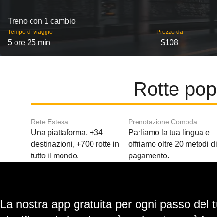
Treno con 1 cambio
Tempo di viaggio
Prezzo da
5 ore 25 min
$108
Rotte pop
Rete Estesa
Prenotazione Comoda
Una piattaforma, +34
Parliamo la tua lingua e
destinazioni, +700 rotte in
offriamo oltre 20 metodi d
tutto il mondo.
pagamento.
La nostra app gratuita per ogni passo del t