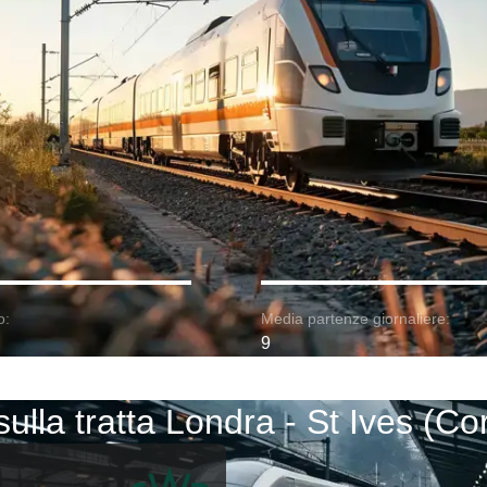
o:
Media partenze giornaliere:
9
sulla tratta Londra - St Ives (Co