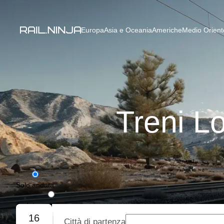
Europa
Asia e Oceania
Americhe
Medio Oriente
Treni Lo
Solo andata
Andata e ritorno
16
Città di partenza