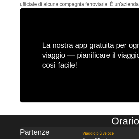
ufficiale di alcuna compagnia ferroviaria. È un'azienda
La nostra app gratuita per ogn
viaggio — pianificare il viagg
così facile!
Orario
Partenze
Viaggio più veloce