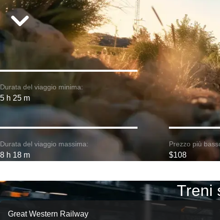
Durata del viaggio minima:
5 h 25 m
Durata del viaggio massima:
Prezzo più bass
8 h 18 m
$108
Treni 
Great Western Railway