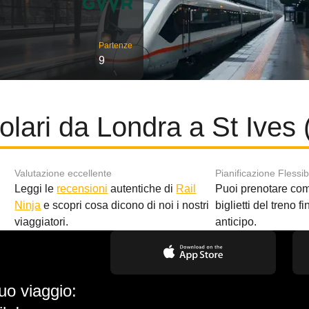
Partenze
9
olari da Londra a St Ives 
Valutazione eccellente
Pianificazione Flessib
Leggi le
recensioni
autentiche di
Rail
Puoi prenotare co
i
Ninja
e scopri cosa dicono di noi i nostri
biglietti del treno f
viaggiatori.
anticipo.
uo viaggio: