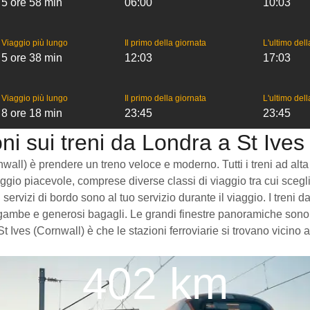
5 ore 58 min
06:00
10:03
Viaggio più lungo
Il primo della giornata
L'ultimo del
5 ore 38 min
12:03
17:03
Viaggio più lungo
Il primo della giornata
L'ultimo del
8 ore 18 min
23:45
23:45
ni sui treni da Londra a St Ives
all) è prendere un treno veloce e moderno. Tutti i treni ad alta ve
ggio piacevole, comprese diverse classi di viaggio tra cui sceglie
i servizi di bordo sono al tuo servizio durante il viaggio. I tren
 gambe e generosi bagagli. Le grandi finestre panoramiche sono p
t Ives (Cornwall) è che le stazioni ferroviarie si trovano vicino
402 km