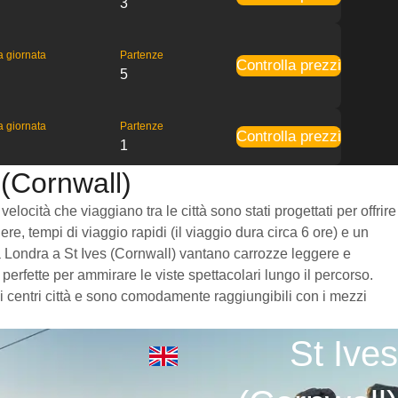
3
la giornata
Partenze
Controlla prezzi
5
la giornata
Partenze
Controlla prezzi
1
 (Cornwall)
locità che viaggiano tra le città sono stati progettati per offrire
re, tempi di viaggio rapidi (il viaggio dura circa 6 ore) e un
i da Londra a St Ives (Cornwall) vantano carrozze leggere e
erfette per ammirare le viste spettacolari lungo il percorso.
 ai centri città e sono comodamente raggiungibili con i mezzi
St Ives