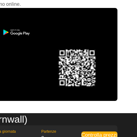
no online.
rnwall)
la giornata
Partenze
Controlla prezzi