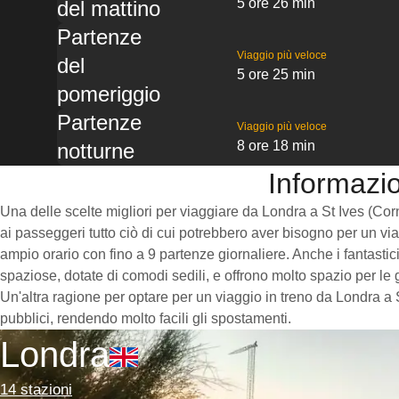
5 ore 26 min
del mattino
Partenze
Viaggio più veloce
del
5 ore 25 min
pomeriggio
Partenze
Viaggio più veloce
8 ore 18 min
notturne
Informazio
Una delle scelte migliori per viaggiare da Londra a St Ives (Cornw
ai passeggeri tutto ciò di cui potrebbero aver bisogno per un via
ampio orario con fino a 9 partenze giornaliere. Anche i fantastic
spaziose, dotate di comodi sedili, e offrono molto spazio per le
Un'altra ragione per optare per un viaggio in treno da Londra a S
pubblici, rendendo molto facili gli spostamenti.
Londra
14 stazioni