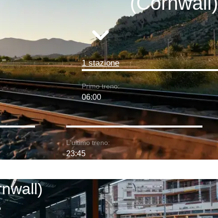
(Cornwall)
1 stazione
Primo treno:
06:00
L'ultimo treno:
23:45
rnwall)