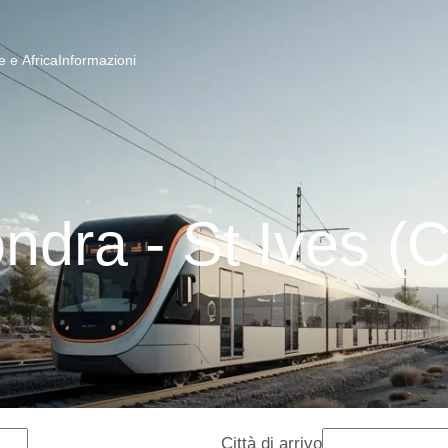
 e Africa
Informazioni
ndra - St Ives (
Città di arrivo