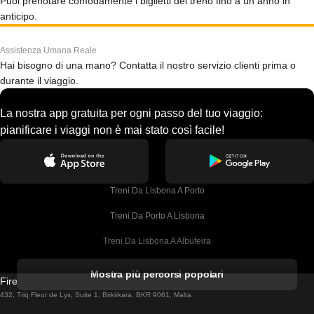
Puoi prenotare comodamente i biglietti del treno fino a un anno in
anticipo.
Assistenza Umana Reale
Hai bisogno di una mano? Contatta il nostro servizio clienti prima o
durante il viaggio.
La nostra app gratuita per ogni passo del tuo viaggio:
pianificare i viaggi non è mai stato così facile!
Treni Da Lisbona A Porto
Treni Da Porto A Lisbona
Treni Da Lisbona A Albufeira
Treni Da Albufeira A Lisbona
Mostra più percorsi popolari
Firebird GT Limited (OC 1451)
Treni Da Lisbona A Lagos
432, Triq Fleur de Lys, Suite 1, Birkirkara, BKR 9061, Malta