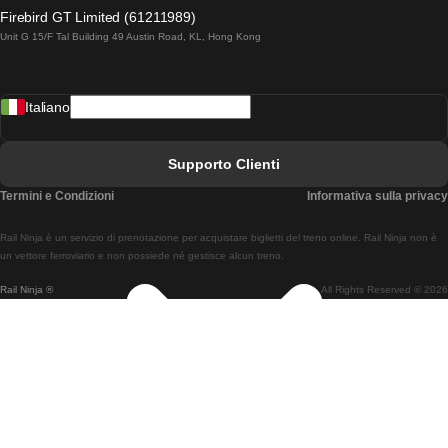
Treni Da Lagos A Lisbona
Firebird GT Limited (61211989)
Unit G 15/F Tal Building 49 Austin Road, KL, Hong Kong
Treni Da Lisbona A Madrid
Treni Da Madrid A Lisbona
Italiano
Treni Da Lisbona A Faro
Treni Da Faro A Lisbona
Supporto Clienti
Treni Da Lisbona A Coimbra
Termini e Condizioni
Informativa sulla privacy
Treni Da Coimbra A Lisbona
Rail Ninja è un servizio di prenotazione per acquistare biglietti del treno online. Rail Ninja non è
Treni Da Lisbon A Braga
un vettore ferroviario e non possiede né gestisce alcun treno.
Rail Ninja ®
All Rights Reserved © 2026
Treni Da Braga A Lisbona
Treni Da Porto A Coimbra
Treni Da Coimbra A Porto
Treni Da Barcellona A Madrid
Treni Da Madrid A Barcellona