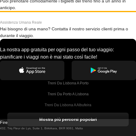
Puoi prenotare comodamente i biglietti del treno fino a un anno in
anticipo.
Assistenza Umana Reale
Hai bisogno di una mano? Contatta il nostro servizio clienti prima o
durante il viaggio.
La nostra app gratuita per ogni passo del tuo viaggio:
pianificare i viaggi non è mai stato così facile!
Treni Da Lisbona A Porto
Treni Da Porto A Lisbona
Treni Da Lisbona A Albufeira
Treni Da Albufeira A Lisbona
Mostra più percorsi popolari
Firebird GT Limited (OC 1451)
Treni Da Lisbona A Lagos
432, Triq Fleur de Lys, Suite 1, Birkirkara, BKR 9061, Malta