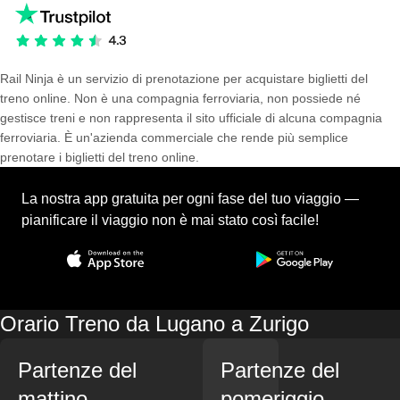
Rail Ninja è un servizio di prenotazione per acquistare biglietti del
treno online. Non è una compagnia ferroviaria, non possiede né
gestisce treni e non rappresenta il sito ufficiale di alcuna compagnia
ferroviaria. È un'azienda commerciale che rende più semplice
prenotare i biglietti del treno online.
La nostra app gratuita per ogni fase del tuo viaggio —
pianificare il viaggio non è mai stato così facile!
Orario Treno da Lugano a Zurigo
Partenze del
Partenze del
mattino
pomeriggio