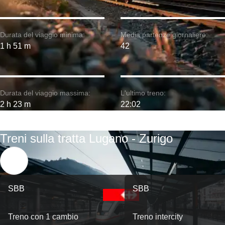
Durata del viaggio minima:
Media partenze giornaliere:
1 h 51 m
42
Durata del viaggio massima:
L'ultimo treno:
2 h 23 m
22:02
Treni sulla tratta Lugano - Zurigo
SBB
SBB
Treno con 1 cambio
Treno intercity