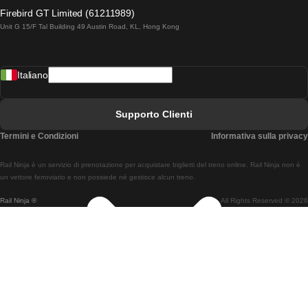
Treni Da Lagos A Lisbona
Firebird GT Limited (61211989)
Unit G 15/F Tal Building 49 Austin Road, KL, Hong Kong
Treni Da Lisbona A Madrid
Treni Da Madrid A Lisbona
Italiano
Treni Da Lisbona A Faro
Treni Da Faro A Lisbona
Supporto Clienti
Treni Da Lisbona A Coimbra
Termini e Condizioni
Informativa sulla privacy
Treni Da Coimbra A Lisbona
Rail Ninja è un servizio di prenotazione per acquistare biglietti del treno online. Rail Ninja non è
Treni Da Lisbon A Braga
un vettore ferroviario e non possiede né gestisce alcun treno.
Rail Ninja ®
All Rights Reserved © 2026
Treni Da Braga A Lisbona
Treni Da Porto A Coimbra
Treni Da Coimbra A Porto
Treni Da Barcellona A Madrid
Treni Da Madrid A Barcellona