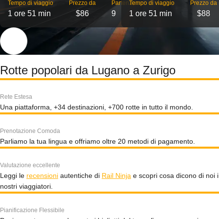
Tempo di viaggio
Prezzo da
Partenze
Tempo di viaggio
Prezzo da
1 ore 51 min
$86
9
1 ore 51 min
$88
Rotte popolari da Lugano a Zurigo
Rete Estesa
Una piattaforma, +34 destinazioni, +700 rotte in tutto il mondo.
Prenotazione Comoda
Parliamo la tua lingua e offriamo oltre 20 metodi di pagamento.
Valutazione eccellente
Leggi le
recensioni
autentiche di
Rail Ninja
e scopri cosa dicono di noi i
nostri viaggiatori.
Pianificazione Flessibile