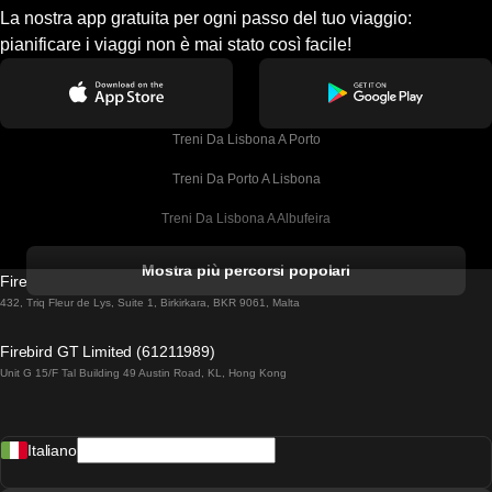
La nostra app gratuita per ogni passo del tuo viaggio:
pianificare i viaggi non è mai stato così facile!
Treni Da Lisbona A Porto
Treni Da Porto A Lisbona
Treni Da Lisbona A Albufeira
Treni Da Albufeira A Lisbona
Mostra più percorsi popolari
Firebird GT Limited (OC 1451)
Treni Da Lisbona A Lagos
432, Triq Fleur de Lys, Suite 1, Birkirkara, BKR 9061, Malta
Treni Da Lagos A Lisbona
Firebird GT Limited (61211989)
Unit G 15/F Tal Building 49 Austin Road, KL, Hong Kong
Treni Da Lisbona A Madrid
Treni Da Madrid A Lisbona
Italiano
Treni Da Lisbona A Faro