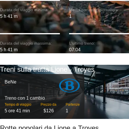
Durata del viaggio minima:
Media partenze giornaliere:
5 h 41 m
1
Durata del viaggio massima:
L'ultimo treno:
5 h 41 m
07:04
Treni sulla tratta Lione - Troyes
BeNe
Treno con 1 cambio
Tempo di viaggio
Prezzo da
Partenze
5 ore 41 min
$126
1
Rotte popolari da Lione a Troyes