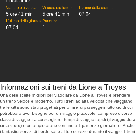
Viaggio più veloce
Viaggio più lungo
Il primo della giornata
5 ore 41 min
5 ore 41 min
07:04
L'ultimo della giornata
Partenze
07:04
1
Informazioni sui treni da Lione a Troyes
Una delle scelte migliori per viaggiare da Lione a Troyes è prendere
un treno veloce e moderno. Tutti i treni ad alta velocità che viaggiano
tra le città sono stati progettati per offrire ai passeggeri tutto ciò di cui
potrebbero aver bisogno per un viaggio piacevole, comprese diverse
classi di viaggio tra cui scegliere, tempi di viaggio rapidi (il viaggio dura
circa 6 ore) e un ampio orario con fino a 1 partenze giornaliere. Anche
i fantastici servizi di bordo sono al tuo servizio durante il viaggio. I treni