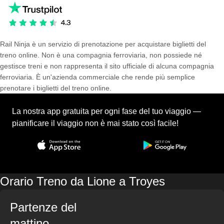
Rail Ninja è un servizio di prenotazione per acquistare biglietti del
treno online. Non è una compagnia ferroviaria, non possiede né
gestisce treni e non rappresenta il sito ufficiale di alcuna compagnia
ferroviaria. È un'azienda commerciale che rende più semplice
prenotare i biglietti del treno online.
La nostra app gratuita per ogni fase del tuo viaggio —
pianificare il viaggio non è mai stato così facile!
Orario Treno da Lione a Troyes
Partenze del
mattino