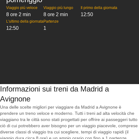
Viaggio più veloce
Viaggio più lungo
Il primo della giornata
8 ore 2 min
8 ore 2 min
12:50
L'ultimo della giornata
Partenze
12:50
1
Informazioni sui treni da Madrid a
Avignone
Una delle scelte migliori per viaggiare da Madrid a Avignone è
prendere un treno veloce e moderno. Tutti i treni ad alta velocità che
viaggiano tra le città sono stati progettati per offrire ai passeggeri tutto
ciò di cui potrebbero aver bisogno per un viaggio piacevole, comprese
diverse classi di viaggio tra cui scegliere, tempi di viaggio rapidi (il
viaggio dura circa 8 ore) e un ampio orario con fino a 1 partenze