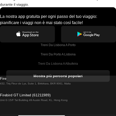
durante il viaggio.
La nostra app gratuita per ogni passo del tuo viaggio:
pianificare i viaggi non è mai stato così facile!
Treni Da Lisbona A Porto
Treni Da Porto A Lisbona
Treni Da Lisbona A Albufeira
Treni Da Albufeira A Lisbona
Mostra più percorsi popolari
Firebird GT Limited (OC 1451)
Treni Da Lisbona A Lagos
432, Triq Fleur de Lys, Suite 1, Birkirkara, BKR 9061, Malta
Treni Da Lagos A Lisbona
Firebird GT Limited (61211989)
Unit G 15/F Tal Building 49 Austin Road, KL, Hong Kong
Treni Da Lisbona A Madrid
Treni Da Madrid A Lisbona