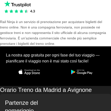
Rail Ninja è un servizio di prenotazione per acquistare biglietti del
treno online. Non è una compagnia ferroviaria, non possiede né
gestisce treni e non rappresenta il sito ufficiale di alcuna compagnia
ferroviaria. È un'azienda commerciale che rende più semplice
prenotare i biglietti del treno online.
La nostra app gratuita per ogni fase del tuo viaggio —
pianificare il viaggio non è mai stato così facile!
Orario Treno da Madrid a Avignone
Partenze del
pomeriggio