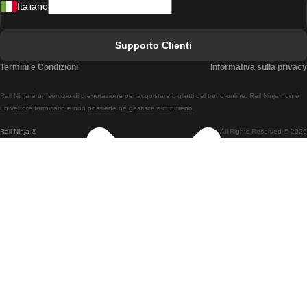
Italiano
Treni Da Lisbona A Faro
Treni Da Faro A Lisbona
Supporto Clienti
Treni Da Lisbona A Coimbra
Termini e Condizioni
Informativa sulla privacy
Treni Da Coimbra A Lisbona
Rail Ninja è un servizio di prenotazione per acquistare biglietti del treno online. Rail Ninja non è
Treni Da Lisbon A Braga
un vettore ferroviario e non possiede né gestisce alcun treno.
Rail Ninja ®
All Rights Reserved © 2026
Treni Da Braga A Lisbona
Treni Da Porto A Coimbra
Treni Da Coimbra A Porto
Treni Da Barcellona A Madrid
Treni Da Madrid A Barcellona
Treni Da Barcellona A Valencia
Treni Da Valencia A Barcellona
Treni Da Barcellona A Parigi