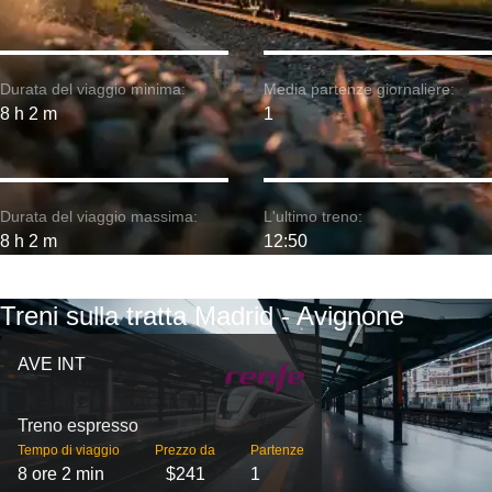
Durata del viaggio minima:
Media partenze giornaliere:
8 h 2 m
1
Durata del viaggio massima:
L'ultimo treno:
8 h 2 m
12:50
Treni sulla tratta Madrid - Avignone
AVE INT
Treno espresso
Tempo di viaggio
Prezzo da
Partenze
8 ore 2 min
$241
1