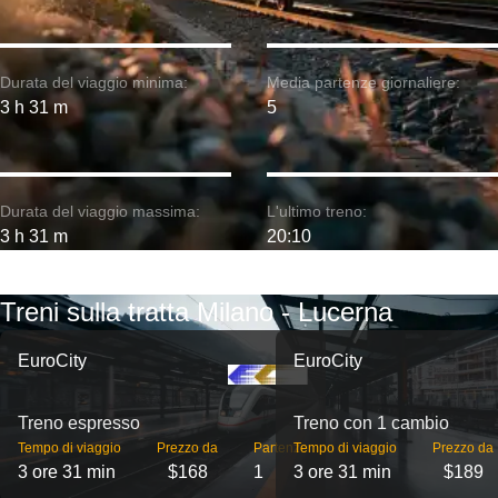
Durata del viaggio minima:
Media partenze giornaliere:
3 h 31 m
5
Durata del viaggio massima:
L'ultimo treno:
3 h 31 m
20:10
Treni sulla tratta Milano - Lucerna
EuroCity
EuroCity
Treno espresso
Treno con 1 cambio
Tempo di viaggio
Prezzo da
Partenze
Tempo di viaggio
Prezzo da
3 ore 31 min
$168
1
3 ore 31 min
$189