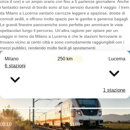
circa 4 ore) e un ampio orario con fino a 5 partenze giornaliere. Anche
i fantastici servizi di bordo sono al tuo servizio durante il viaggio. I treni
da Milano a Lucerna vantano carrozze leggere e spaziose, dotate di
comodi sedili, e offrono molto spazio per le gambe e generosi bagagli.
Le grandi finestre panoramiche sono perfette per ammirare le viste
spettacolari lungo il percorso. Un'altra ragione per optare per un
viaggio in treno da Milano a Lucerna è che le stazioni ferroviarie si
trovano vicino ai centri città e sono comodamente raggiungibili con i
mezzi pubblici, rendendo molto facili gli spostamenti.
Milano
250 km
Lucerna
6 stazioni
1 stazione
Primo treno:
Prezzo più basso:
08:10
$168