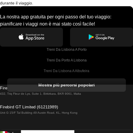
durante il viaggio.
La nostra app gratuita per ogni passo del tuo viaggio:
pianificare i viaggi non è mai stato così facile!
Treni Da Lisbona A Porto
Treni Da Porto A Lisbona
Treni Da Lisbona A Albufeira
Treni Da Albufeira A Lisbona
Mostra più percorsi popolari
Firebird GT Limited (OC 1451)
Treni Da Lisbona A Lagos
432, Triq Fleur de Lys, Suite 1, Birkirkara, BKR 9061, Malta
Treni Da Lagos A Lisbona
Firebird GT Limited (61211989)
Unit G 15/F Tal Building 49 Austin Road, KL, Hong Kong
Treni Da Lisbona A Madrid
Treni Da Madrid A Lisbona