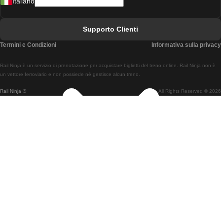
Italiano
Treni Da Lisbona A Faro
Treni Da Faro A Lisbona
Supporto Clienti
Treni Da Lisbona A Coimbra
Termini e Condizioni
Informativa sulla privacy
Treni Da Coimbra A Lisbona
Rail Ninja è un servizio di prenotazione per acquistare biglietti del treno online. Rail Ninja non è
Treni Da Lisbon A Braga
un vettore ferroviario e non possiede né gestisce alcun treno.
Rail Ninja ®
All Rights Reserved © 2026
Treni Da Braga A Lisbona
Treni Da Porto A Coimbra
Treni Da Coimbra A Porto
Treni Da Barcellona A Madrid
Treni Da Madrid A Barcellona
Treni Da Barcellona A Valencia
Treni Da Valencia A Barcellona
Treni Da Barcellona A Parigi