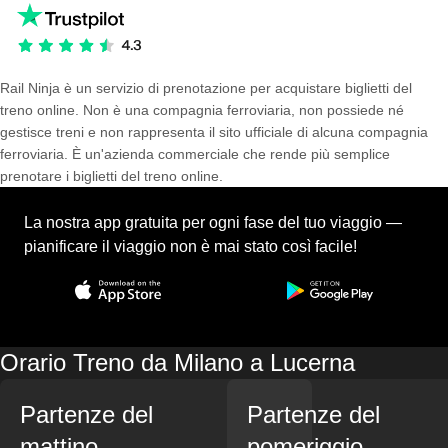
Rail Ninja è un servizio di prenotazione per acquistare biglietti del
treno online. Non è una compagnia ferroviaria, non possiede né
gestisce treni e non rappresenta il sito ufficiale di alcuna compagnia
ferroviaria. È un'azienda commerciale che rende più semplice
prenotare i biglietti del treno online.
La nostra app gratuita per ogni fase del tuo viaggio —
pianificare il viaggio non è mai stato così facile!
Orario Treno da Milano a Lucerna
Partenze del
Partenze del
mattino
pomeriggio