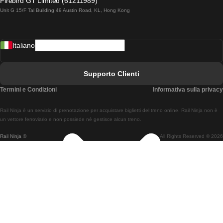
Firebird GT Limited (61211989)
Unit G 15/F Tal Building 49 Austin Road, KL, Hong Kong
Treni Da Lisbona A Madrid
Treni Da Madrid A Lisbona
Italiano
Treni Da Lisbona A Faro
Treni Da Faro A Lisbona
Supporto Clienti
Treni Da Lisbona A Coimbra
Termini e Condizioni
Informativa sulla privacy
Treni Da Coimbra A Lisbona
Rail Ninja è un servizio di prenotazione per acquistare biglietti del treno online. Rail Ninja non è
Treni Da Lisbon A Braga
un vettore ferroviario e non possiede né gestisce alcun treno.
Rail Ninja ®
All Rights Reserved © 2026
Treni Da Braga A Lisbona
Treni Da Porto A Coimbra
Treni Da Coimbra A Porto
Treni Da Barcellona A Madrid
Treni Da Madrid A Barcellona