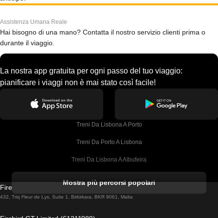
Assistenza Umana Reale
Hai bisogno di una mano? Contatta il nostro servizio clienti prima o
durante il viaggio.
La nostra app gratuita per ogni passo del tuo viaggio:
pianificare i viaggi non è mai stato così facile!
Treni Da Lisbona A Porto
Treni Da Porto A Lisbona
Treni Da Lisbona A Albufeira
Treni Da Albufeira A Lisbona
Mostra più percorsi popolari
Firebird GT Limited (OC 1451)
Treni Da Lisbona A Lagos
432, Triq Fleur de Lys, Suite 1, Birkirkara, BKR 9061, Malta
Treni Da Lagos A Lisbona