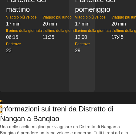
mattino
pomeriggio
Viaggio più veloce
Viaggio più lungo
Viaggio più veloce
Viaggio più lu
17 min
20 min
17 min
20 min
Il primo della giornata
L'ultimo della giornata
Il primo della giornata
L'ultimo della 
06:15
11:35
12:00
17:45
Partenze
Partenze
23
29
1
Informazioni sui treni da Distretto di
2
3
Nangan a Banqiao
Una delle scelte migliori per viaggiare da Distretto di Nangan a
Banqiao è prendere un treno veloce e moderno. Tutti i treni ad alta