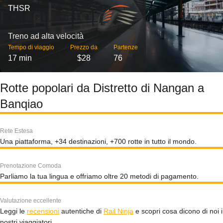
THSR
Treno ad alta velocità
Tempo di viaggio
Prezzo da
Partenze
17 min
$28
76
Rotte popolari da Distretto di Nangan a
Banqiao
Rete Estesa
Una piattaforma, +34 destinazioni, +700 rotte in tutto il mondo.
Prenotazione Comoda
Parliamo la tua lingua e offriamo oltre 20 metodi di pagamento.
Valutazione eccellente
Leggi le
recensioni
autentiche di
Rail Ninja
e scopri cosa dicono di noi i
nostri viaggiatori.