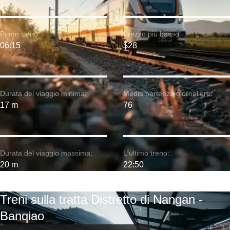
Primo treno:
Prezzo più basso:
06:15
$28
Durata del viaggio minima:
Media partenze giornaliere:
17 m
76
Durata del viaggio massima:
L'ultimo treno:
20 m
22:50
Treni sulla tratta Distretto di Nangan -
Banqiao