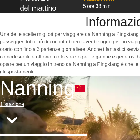
5 ore 38 min
del mattino
Informazi
Una delle scelte migliori per viaggiare da Nanning a Pingxiang è p
passeggeri tutto ciò di cui potrebbero aver bisogno per un viaggi
orario con fino a 3 partenze giornaliere. Anche i fantastici serv
comodi sedili, e offrono molto spazio per le gambe e generosi ba
optare per un viaggio in treno da Nanning a Pingxiang è che le s
gli spostamenti.
Nanning
1 stazione