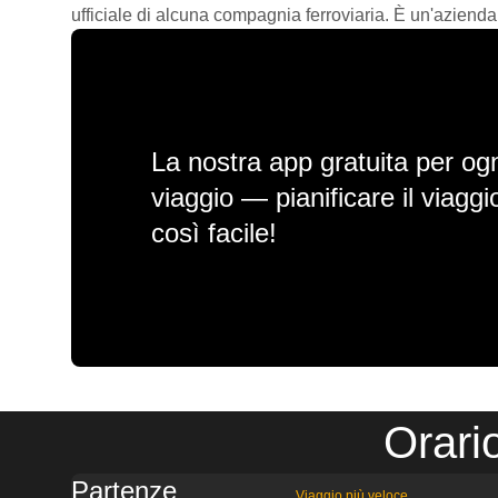
ufficiale di alcuna compagnia ferroviaria. È un'azienda
La nostra app gratuita per ogn
viaggio — pianificare il viagg
così facile!
Orari
Partenze
Viaggio più veloce