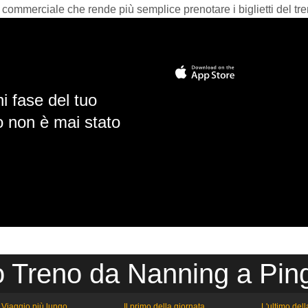
 commerciale che rende più semplice prenotare i biglietti del tre
i fase del tuo
io non è mai stato
o Treno da Nanning a Pin
Viaggio più lungo
Il primo della giornata
L'ultimo del