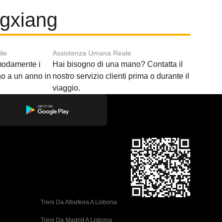
ngxiang
ile
Assistenza Umana Reale
modamente i
Hai bisogno di una mano? Contatta il
ino a un anno in
nostro servizio clienti prima o durante il
viaggio.
Treni Da Albufeira A Lisbona
Treni Da Madrid A Lisbona