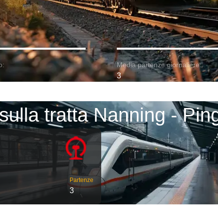
o:
Media partenze giornaliere:
3
 sulla tratta Nanning - Pin
Partenze
3