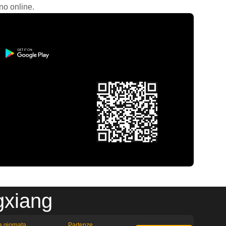
no online.
gxiang
la giornata
Partenze