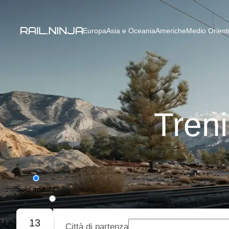
Europa
Asia e Oceania
Americhe
Medio Oriente
Tren
Solo andata
Andata e ritorno
13
Città di partenza