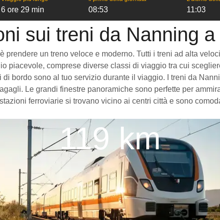
6 ore 29 min
08:53
11:03
oni sui treni da Nanning a
rendere un treno veloce e moderno. Tutti i treni ad alta velocità 
o piacevole, comprese diverse classi di viaggio tra cui scegliere
izi di bordo sono al tuo servizio durante il viaggio. I treni da N
gagli. Le grandi finestre panoramiche sono perfette per ammirare
tazioni ferroviarie si trovano vicino ai centri città e sono como
119 km