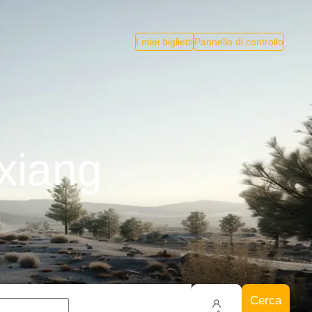
I miei biglietti
Pannello di controllo
xiang
Cerca