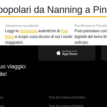
popolari da Nanning a Pi
Valutazione eccellente
Pianificazione Flessib
Leggi le
recensioni
autentiche di
Rail
Puoi prenotare co
i
Ninja
e scopri cosa dicono di noi i nostri
biglietti del treno f
viaggiatori.
anticipo.
uo viaggio:
le!
ona
Treni Da Lisbona A Albufeira
bona
Treni Da Lisbona A Madrid