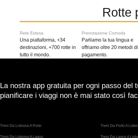
Rotte 
Rete Estesa
Prenotazione Comoda
Una piattaforma, +34
Parliamo la tua lingua e
destinazioni, +700 rotte in
offriamo oltre 20 metodi d
tutto il mondo.
pagamento.
La nostra app gratuita per ogni passo del t
pianificare i viaggi non è mai stato così faci
Treni Da Lisbona A Porto
Treni Da Porto A Lisb
Treni Da Lisbona A Lagos
Treni Da Lagos A Lis