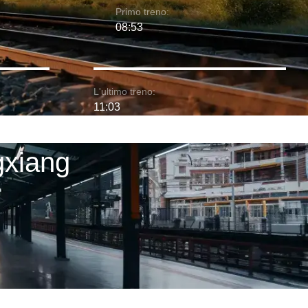
Primo treno:
08:53
L'ultimo treno:
11:03
gxiang