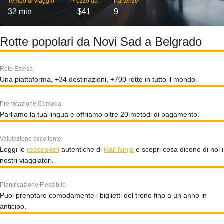
Tempo di viaggio
Prezzo da
Partenze
32 min
$41
9
Rotte popolari da Novi Sad a Belgrado
Rete Estesa
Una piattaforma, +34 destinazioni, +700 rotte in tutto il mondo.
Prenotazione Comoda
Parliamo la tua lingua e offriamo oltre 20 metodi di pagamento.
Valutazione eccellente
Leggi le
recensioni
autentiche di
Rail Ninja
e scopri cosa dicono di noi i
nostri viaggiatori.
Pianificazione Flessibile
Puoi prenotare comodamente i biglietti del treno fino a un anno in
anticipo.