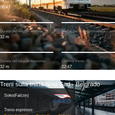
Primo treno:
Prezzo più basso:
06:47
$41
Durata del viaggio minima:
Media partenze giornaliere:
32 m
9
Durata del viaggio massima:
L'ultimo treno:
32 m
22:47
Treni sulla tratta Novi Sad - Belgrado
Soko(Falcon)
Treno espresso