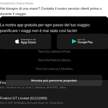
Assistenza Umana Reale
Hai bisogno di una mano? Contatta il nostro servizio clienti prima o
durante il viaggio.
La nostra app gratuita per ogni passo del tuo viaggio:
pianificare i viaggi non è mai stato così facile!
Treni Da Lisbona A Porto
Treni Da Porto A Lisbona
Treni Da Lisbona A Albufeira
Treni Da Albufeira A Lisbona
Mostra più percorsi popolari
Firebird GT Limited (OC 1451)
Treni Da Lisbona A Lagos
432, Triq Fleur de Lys, Suite 1, Birkirkara, BKR 9061, Malta
Treni Da Lagos A Lisbona
Firebird GT Limited (61211989)
Unit G 15/F Tal Building 49 Austin Road, KL, Hong Kong
Treni Da Lisbona A Madrid