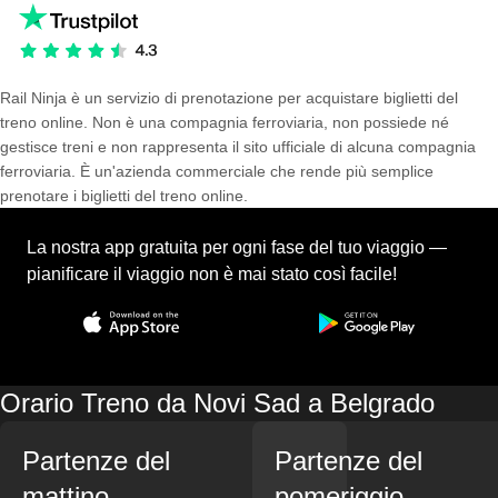
Rail Ninja è un servizio di prenotazione per acquistare biglietti del
treno online. Non è una compagnia ferroviaria, non possiede né
gestisce treni e non rappresenta il sito ufficiale di alcuna compagnia
ferroviaria. È un'azienda commerciale che rende più semplice
prenotare i biglietti del treno online.
La nostra app gratuita per ogni fase del tuo viaggio —
pianificare il viaggio non è mai stato così facile!
Orario Treno da Novi Sad a Belgrado
Partenze del
Partenze del
mattino
pomeriggio