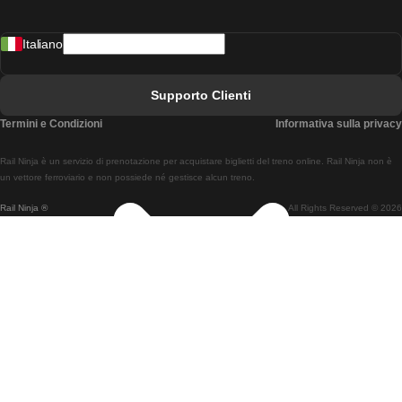
Treni Da Madrid A Lisbona
Italiano
Treni Da Lisbona A Faro
Treni Da Faro A Lisbona
Supporto Clienti
Treni Da Lisbona A Coimbra
Termini e Condizioni
Informativa sulla privacy
Treni Da Coimbra A Lisbona
Rail Ninja è un servizio di prenotazione per acquistare biglietti del treno online. Rail Ninja non è
Treni Da Lisbon A Braga
un vettore ferroviario e non possiede né gestisce alcun treno.
Rail Ninja ®
All Rights Reserved © 2026
Treni Da Braga A Lisbona
Treni Da Porto A Coimbra
Treni Da Coimbra A Porto
Treni Da Barcellona A Madrid
Treni Da Madrid A Barcellona
Treni Da Barcellona A Valencia