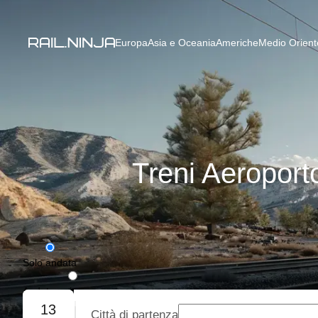
Europa
Asia e Oceania
Americhe
Medio Oriente
Treni Aeroporto
Solo andata
Andata e ritorno
13
Città di partenza