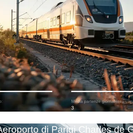
o:
Media partenze giornaliere:
3
 Aeroporto di Parigi Charles de 