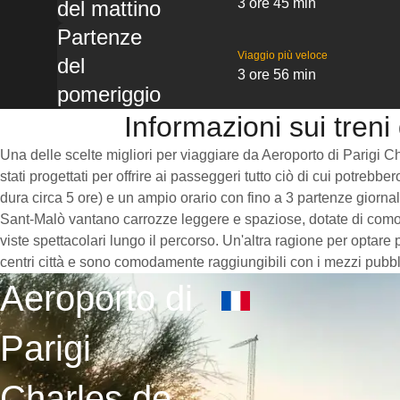
3 ore 45 min
del mattino
Partenze
Viaggio più veloce
del
3 ore 56 min
pomeriggio
Informazioni sui treni
Una delle scelte migliori per viaggiare da Aeroporto di Parigi Ch
stati progettati per offrire ai passeggeri tutto ciò di cui potreb
dura circa 5 ore) e un ampio orario con fino a 3 partenze giornali
Sant-Malò vantano carrozze leggere e spaziose, dotate di comod
viste spettacolari lungo il percorso. Un'altra ragione per optare 
centri città e sono comodamente raggiungibili con i mezzi pubbli
Aeroporto di
Parigi
Charles de