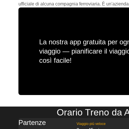
ufficiale di alcuna compagnia ferroviaria. È un'azienda
La nostra app gratuita per ogn
viaggio — pianificare il viagg
così facile!
Orario Treno da A
Partenze
Viaggio più veloce