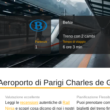
BeNe
Treno con 2 cambi
Partenze
Tempo di viaggio
1
6 ore 3 min
Aeroporto di Parigi Charles de 
Valutazione eccellente
Pianificazione Flessib
Leggi le
recensioni
autentiche di
Rail
Puoi prenotare co
i
Ninja
e scopri cosa dicono di noi i nostri
biglietti del treno f