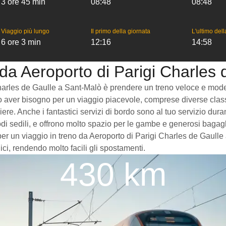
3 ore 45 min
08:48
08:48
Viaggio più lungo
Il primo della giornata
L'ultimo del
6 ore 3 min
12:16
14:58
 da Aeroporto di Parigi Charles
arles de Gaulle a Sant-Malò è prendere un treno veloce e moderno
bero aver bisogno per un viaggio piacevole, comprese diverse classi
ere. Anche i fantastici servizi di bordo sono al tuo servizio duran
i sedili, e offrono molto spazio per le gambe e generosi bagagl
per un viaggio in treno da Aeroporto di Parigi Charles de Gaulle a
ci, rendendo molto facili gli spostamenti.
430 km