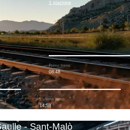
1 stazione
Primo treno:
08:48
L'ultimo treno:
14:58
Gaulle - Sant-Malò