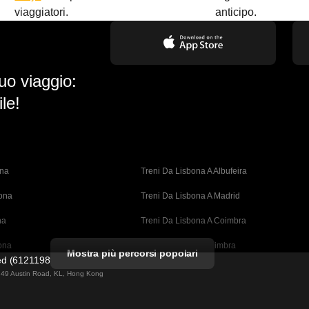
viaggiatori.
anticipo.
uo viaggio:
le!
ona
Treni Da Lisbona A Albufeira
bona
Treni Da Lisbona A Madrid
na
Treni Da Lisbona A Coimbra
ona
Treni Da Porto A Coimbra
Mostra più percorsi popolari
ted (61211989)
cellona
Treni Da Barcellona A Valencia
ng 49 Austin Road, KL, Hong Kong
ellona 
Treni Da Barcellona A Siviglia