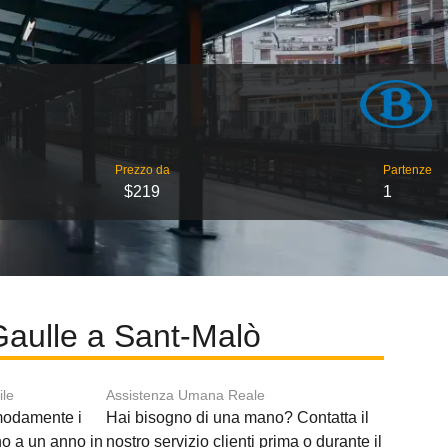
Prezzo da
Partenze
$219
1
Gaulle a Sant-Malò
ile
Assistenza Umana Reale
modamente i
Hai bisogno di una mano? Contatta il
ino a un anno in
nostro servizio clienti prima o durante il