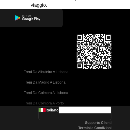
viaggio.
Treni Da Albufeira A Lisbona
Treni Da Madrid A Lisbona
Treni Da Coimbra A Lisbona
Treni Da Coimbra A Porto
Italiano
Treni Da Valencia A Barcellona
Supporto Clienti
Treni Da Siviglia A Barcellona
Termini e Condizioni