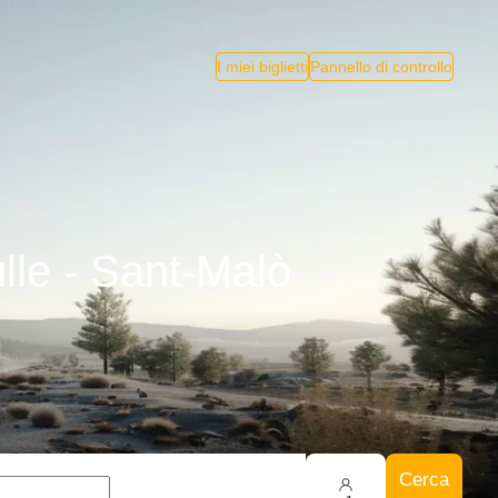
I miei biglietti
Pannello di controllo
lle - Sant-Malò
Cerca