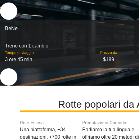
BeNe
Treno con 1 cambio
Tempo di viaggio
Prezzo da
3 ore 45 min
$189
Rotte popolari da 
Rete Estesa
Prenotazione Comoda
Una piattaforma, +34
Parliamo la tua lingua e
destinazioni, +700 rotte in
offriamo oltre 20 metodi d