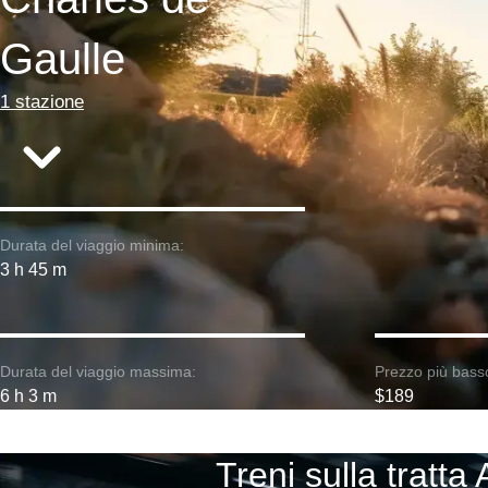
Gaulle
1 stazione
Durata del viaggio minima:
3 h 45 m
Durata del viaggio massima:
Prezzo più bass
6 h 3 m
$189
Treni sulla tratta