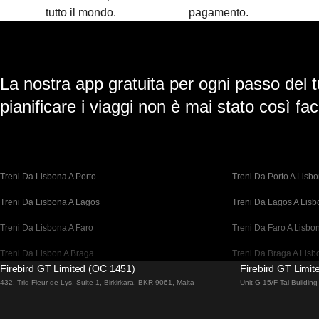
tutto il mondo.
pagamento.
La nostra app gratuita per ogni passo del t
pianificare i viaggi non è mai stato così faci
Treni Da Lisbona A Porto
Treni Da Porto A Lisb
Treni Da Lisbona A Lagos
Treni Da Lagos A Lis
Treni Da Lisbona A Faro
Treni Da Faro A Lisbo
Treni Da Lisbon A Braga
Treni Da Braga A Lisb
Firebird GT Limited (OC 1451)
Firebird GT Limi
Treni Da Barcellona A Madrid
Treni Da Madrid A Bar
432, Triq Fleur de Lys, Suite 1, Birkirkara, BKR 9061, Malta
Unit G 15/F Tal Buildi
Treni Da Barcellona A Parigi
Treni Da Parigi A Barc