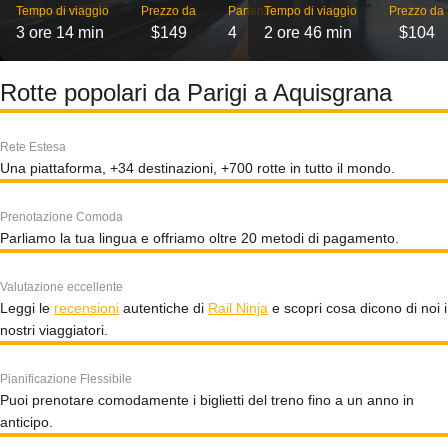
Tempo di viaggio
Prezzo da
Partenze
Tempo di viaggio
Prezzo da
3 ore 14 min
$149
4
2 ore 46 min
$104
Rotte popolari da Parigi a Aquisgrana
Rete Estesa
Una piattaforma, +34 destinazioni, +700 rotte in tutto il mondo.
Prenotazione Comoda
Parliamo la tua lingua e offriamo oltre 20 metodi di pagamento.
Valutazione eccellente
Leggi le
recensioni
autentiche di
Rail Ninja
e scopri cosa dicono di noi i
nostri viaggiatori.
Pianificazione Flessibile
Puoi prenotare comodamente i biglietti del treno fino a un anno in
anticipo.