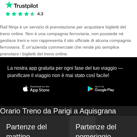
Rail Ninja è un servizio di prenotazione per acquistare biglietti del
treno online. Non è una compagnia ferroviaria, non possiede né
gestisce treni e non rappresenta il sito ufficiale di alcuna compagnia
ferroviaria. È un'azienda commerciale che rende più semplice
prenotare i biglietti del treno online.
La nostra app gratuita per ogni fase del tuo viaggio —
pianificare il viaggio non è mai stato così facile!
Orario Treno da Parigi a Aquisgrana
Partenze del
Partenze del
mattino
pomeriggio