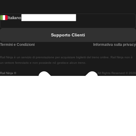
Treni Da Madrid A Lisbona
Italiano
Treni Da Lisbona A Faro
Treni Da Faro A Lisbona
Supporto Clienti
Treni Da Lisbona A Coimbra
Termini e Condizioni
Informativa sulla privacy
Treni Da Coimbra A Lisbona
Rail Ninja è un servizio di prenotazione per acquistare biglietti del treno online. Rail Ninja non è
Treni Da Lisbon A Braga
un vettore ferroviario e non possiede né gestisce alcun treno.
Rail Ninja ®
All Rights Reserved © 2026
Treni Da Braga A Lisbona
Treni Da Porto A Coimbra
Treni Da Coimbra A Porto
Treni Da Barcellona A Madrid
Treni Da Madrid A Barcellona
Treni Da Barcellona A Valencia