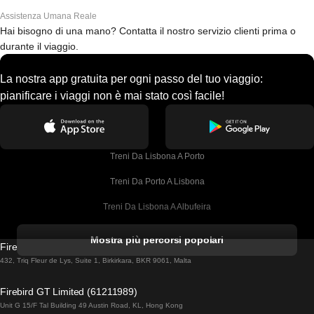
Assistenza Umana Reale
Hai bisogno di una mano? Contatta il nostro servizio clienti prima o
durante il viaggio.
La nostra app gratuita per ogni passo del tuo viaggio:
pianificare i viaggi non è mai stato così facile!
Treni Da Lisbona A Porto
Treni Da Porto A Lisbona
Treni Da Lisbona A Albufeira
Treni Da Albufeira A Lisbona
Mostra più percorsi popolari
Firebird GT Limited (OC 1451)
Treni Da Lisbona A Lagos
432, Triq Fleur de Lys, Suite 1, Birkirkara, BKR 9061, Malta
Treni Da Lagos A Lisbona
Firebird GT Limited (61211989)
Unit G 15/F Tal Building 49 Austin Road, KL, Hong Kong
Treni Da Lisbona A Madrid