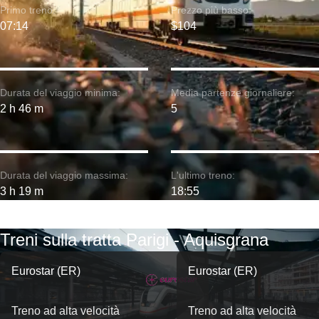
Primo treno:
Prezzo più basso:
07:14
$104
Durata del viaggio minima:
Media partenze giornaliere:
2 h 46 m
5
Durata del viaggio massima:
L'ultimo treno:
3 h 19 m
18:55
Treni sulla tratta Parigi - Aquisgrana
Eurostar (ER)
Eurostar (ER)
Treno ad alta velocità
Treno ad alta velocità